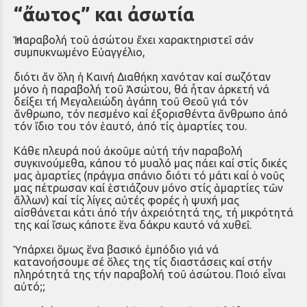
“ἄσωτος” και ἀσωτία
Ἡ παραβολή τοῦ ἀσώτου ἔχει χαρακτηριστεῖ σάν
συμπυκνωμένο Εὐαγγέλιο,
διότι ἄν ὅλη ἡ Καινή Διαθήκη χανόταν καί σωζόταν
μόνο ἡ παραβολή τοῦ Ἀσώτου, θά ἦταν ἀρκετή νά
δείξει τή Μεγαλειώδη ἀγάπη τοῦ Θεοῦ γιά τόν
ἄνθρωπο, τόν πεσμένο καί ἐξορισθέντα ἄνθρωπο ἀπό
τόν ἴδιο του τόν ἑαυτό, ἀπό τίς ἁμαρτίες του.
Κάθε πλευρά πού ἀκοῦμε αὐτή τήν παραβολή
συγκινούμεθα, κάπου τό μυαλό μας πάει καί στίς δικές
μας ἁμαρτίες (πράγμα σπάνιο διότι τό μάτι καί ὁ νοῦς
μας πέτρωσαν καί ἑστιάζουν μόνο στίς ἁμαρτίες τῶν
ἄλλων) καί τίς λίγες αὐτές φορές ἡ ψυχή μας
αἰσθάνεται κάτι ἀπό τήν ἀχρειότητά της, τή μικρότητά
της καί ἴσως κάποτε ἕνα δάκρυ καυτό νά χυθεῖ.
Ὑπάρχει ὅμως ἕνα βασικό ἐμπόδιο γιά νά
κατανοήσουμε σέ ὅλες της τίς διαστάσεις καί στήν
πληρότητά της τήν παραβολή τοῦ ἀσώτου. Ποιό εἶναι
αὐτό;;