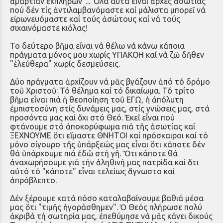
ἁμαρτίαν ἐκπληρῶν"... Ὅλα αὐτά εἶναι ἀρχές ἀσωτίας
πού δέν τίς ἀντιλαμβανόμαστε καί μάλιστα μπορεῖ νά
εἰρωνευόμαστε καί τούς ἀσώτους καί νά τούς
σιχαινόμαστε κιόλας!
Το δεύτερο βῆμα εἶναι νά θέλω νά κάνω κάποια
πράγματα μόνος μου χωρίς ΥΠΑΚΟΗ καί νά ζῶ δῆθεν
"ἐλεύθερα" χωρίς δεσμεύσεις.
Δύο πράγματα ἀρχίζουν νά μᾶς βγάζουν ἀπό τό δρόμο
τοῦ Χριστοῦ: Τό θέλημα καί τό δικαίωμα. Τό τρίτο
βῆμα εἶναι πιά ἡ θεοποίηση τοῦ ΕΓΩ, ἡ ἀπόλυτη
ἐμπιστοσύνη στίς δυνάμεις μας, στίς γνώσεις μας, στά
προσόντα μας καί ὄχι στό Θεό. Ἐκεῖ εἶναι πού
φτάνουμε στό ἀποκορύφωμα πιά τῆς ἀσωτίας καί
ΞΕΧΝΟΥΜΕ ὅτι εἴμαστε ΘΝΗΤΟΙ καί πρόσκαιροι καί τό
μόνο σίγουρο τῆς ὑπάρξεώς μας εἶναι ὅτι κάποτε δέν
θά ὑπάρχουμε πιά ἐδῶ στή γῆ. Ὅτι κάποτε θά
ἀναχωρήσουμε γιά τήν ἀληθινή μας πατρίδα καί ὅτι
αὐτό τό "κάποτε" εἶναι τελείως ἄγνωστο καί
ἀπρόβλεπτο.
Δέν ξέρουμε κατά πόσο καταλαβαίνουμε βαθιά μέσα
μας ὅτι "τιμῆς ἠγοράσθημεν". Ὁ Θεός πλήρωσε πολύ
ἀκριβά τή σωτηρία μας, ἐπεθύμησε νά μᾶς κάνει δικούς