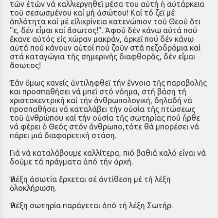
τῶν ἐτῶν νά καλλιεργηθεῖ μέσα του αὐτή ἡ αὐτάρκεια
τοῦ σεσωσμένου καί μή ἀσώτου! Καί τό ζεῖ μέ
ἁπλότητα καί μέ εἰλικρίνεια κατενώπιον τοῦ Θεοῦ ὅτι
"ε, δέν εἶμαι καί ἄσωτος!". Ἀφοῦ δέν κάνω αὐτά πού
ἔκανε αὐτός εἰς χώραν μακράν, ἀρκεῖ πού δέν κάνω
αὐτά πού κάνουν αὐτοί πού ζοῦν στά πεζοδρόμια καί
στά καταγώγια τῆς σημερινῆς διαφθορᾶς, δέν εἶμαι
ἄσωτος!
Ἐάν ὅμως κανείς ἀντιληφθεῖ τήν ἔννοια τῆς παραβολῆς
και προσπαθήσει νά μπεῖ στό νόημα, στή βάση τή
χριστοκεντρική καί τήν ἀνθρωπολογική, δηλαδή νά
προσπαθήσει νά καταλάβει τήν οὐσία τῆς πτώσεως
τοῦ ἀνθρώπου καί τήν οὐσία τῆς σωτηρίας πού ἦρθε
νά φέρει ὁ Θεός στόν ἄνθρωπο,τότε θά μπορέσει νά
πάρει μιά διαφορετική στάση.
Γιά νά καταλάβουμε καλλίτερα, πιό βαθιά καλό εἶναι νά
δοῦμε τά πράγματα ἀπό τήν ἀρχή.
Ἡ λέξη ἀσωτία ἔρχεται σέ ἀντίθεση μέ τή λέξη
ὁλοκλήρωση.
Ἡ λέξη σωτηρία παράγεται ἀπό τή λέξη Σωτήρ.