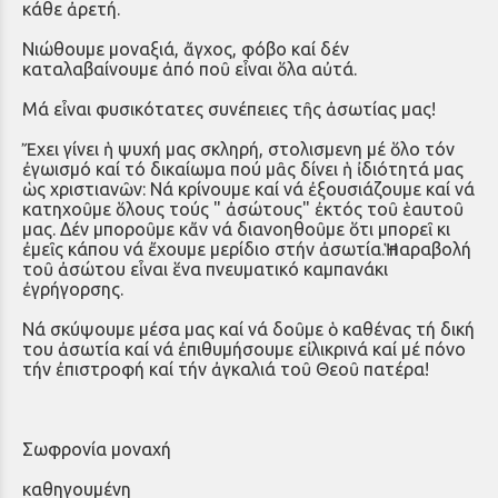
κάθε ἀρετή.
Νιώθουμε μοναξιά, ἄγχος, φόβο καί δέν
καταλαβαίνουμε ἀπό ποῦ εἶναι ὅλα αὐτά.
Μά εἶναι φυσικότατες συνέπειες τῆς ἀσωτίας μας!
Ἔχει γίνει ἡ ψυχή μας σκληρή, στολισμενη μέ ὅλο τόν
ἐγωισμό καί τό δικαίωμα πού μᾶς δίνει ἡ ἰδιότητά μας
ὡς χριστιανῶν: Νά κρίνουμε καί νά ἐξουσιάζουμε καί νά
κατηχοῦμε ὅλους τούς " ἀσώτους" ἐκτός τοῦ ἑαυτοῦ
μας. Δέν μποροῦμε κἄν νά διανοηθοῦμε ὅτι μπορεῖ κι
ἐμεῖς κάπου νά ἔχουμε μερίδιο στήν ἀσωτία.Ἡ παραβολή
τοῦ ἀσώτου εἶναι ἕνα πνευματικό καμπανάκι
ἐγρήγορσης.
Νά σκύψουμε μέσα μας καί νά δοῦμε ὁ καθένας τή δική
του ἀσωτία καί νά ἐπιθυμήσουμε εἰλικρινά καί μέ πόνο
τήν ἐπιστροφή καί τήν ἀγκαλιά τοῦ Θεοῦ πατέρα!
Σωφρονία μοναχή
καθηγουμένη