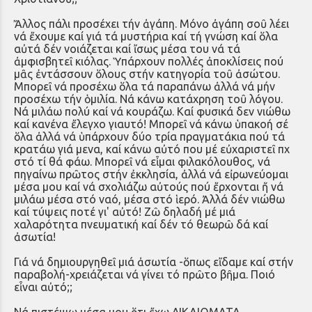
Ἄλλος πάλι προσέχει τήν ἀγάπη. Μόνο ἀγάπη σοῦ λέει
νά ἔχουμε καί γιά τά μυστήρια καί τή γνώση καί ὅλα
αὐτά δέν νοιάζεται καί ἴσως μέσα του νά τά
ἀμφισβητεῖ κιόλας. Ὑπάρχουν πολλές ἀποκλίσεις πού
μᾶς ἐντάσσουν ὅλους στήν κατηγορία τοῦ ἀσώτου.
Μπορεῖ νά προσέχω ὅλα τά παραπάνω ἀλλά νά μήν
προσέχω τήν ὁμιλία. Νά κάνω κατάχρηση τοῦ λόγου.
Νά μιλάω πολύ καί νά κουράζω. Καί φυσικά δεν νιώθω
καί κανένα ἔλεγχο γιαυτό! Μπορεῖ νά κάνω ὑπακοή σέ
ὅλα ἀλλά νά ὑπάρχουν δύο τρία πραγματάκια πού τά
κρατάω γιά μενα, καί κάνω αὐτό που μέ εὐχαριστεῖ πχ
στό τί θά φάω. Μπορεῖ νά εἶμαι φιλακόλουθος, νά
πηγαίνω πρῶτος στήν ἐκκλησία, ἀλλά νά εἰρωνεύομαι
μέσα μου καί νά σχολιάζω αὐτούς πού ἔρχονται ἤ νά
μιλάω μέσα στό ναό, μέσα στό ἱερό. Ἀλλά δέν νιώθω
καί τύψεις ποτέ γι' αὐτό! Ζῶ δηλαδή μέ μιά
χαλαρότητα πνευματική καί δέν τό θεωρῶ δά καί
ἀσωτία!
Γιά νά δημιουργηθεῖ μιά ἀσωτία -ὅπως εἴδαμε καί στήν
παραβολή-χρειάζεται νά γίνει τό πρῶτο βῆμα. Ποιό
εἶναι αὐτό;;
Νά πιστέψω μέσα μου ὅτι ἔχω ΔΙΚΑΙΩΜΑΤΑ.