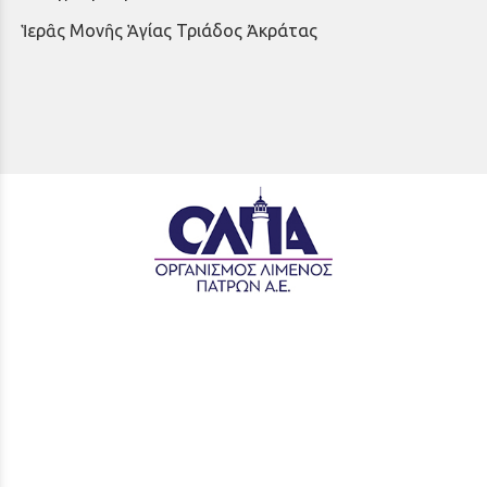
Ἱερᾶς Μονῆς Ἁγίας Τριάδος Ἀκράτας