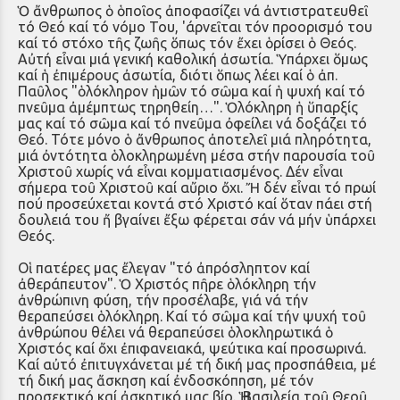
Ὁ ἄνθρωπος ὁ ὁποῖος ἀποφασίζει νά ἀντιστρατευθεῖ
τό Θεό καί τό νόμο Του, 'άρνεῖται τόν προορισμό του
καί τό στόχο τῆς ζωῆς ὅπως τόν ἔχει ὁρίσει ὁ Θεός.
Αὐτή εἶναι μιά γενική καθολική ἀσωτία. Ὑπάρχει ὅμως
καί ἡ ἐπιμέρους ἀσωτία, διότι ὅπως λέει καί ὁ ἀπ.
Παῦλος "ὁλόκληρον ἡμῶν τό σῶμα καί ἡ ψυχή καί τό
πνεῦμα ἀμέμπτως τηρηθείη…". Ὁλόκληρη ἡ ὕπαρξίς
μας καί τό σῶμα καί τό πνεῦμα ὀφείλει νά δοξάζει τό
Θεό. Τότε μόνο ὁ ἄνθρωπος ἀποτελεῖ μιά πληρότητα,
μιά ὀντότητα ὁλοκληρωμένη μέσα στήν παρουσία τοῦ
Χριστοῦ χωρίς νά εἶναι κομματιασμένος. Δέν εἶναι
σήμερα τοῦ Χριστοῦ καί αὔριο ὄχι. Ἤ δέν εἶναι τό πρωί
πού προσεύχεται κοντά στό Χριστό καί ὅταν πάει στή
δουλειά του ἤ βγαίνει ἔξω φέρεται σάν νά μήν ὑπάρχει
Θεός.
Οἱ πατέρες μας ἔλεγαν "τό ἀπρόσληπτον καί
ἀθεράπευτον". Ὁ Χριστός πῆρε ὁλόκληρη τήν
ἀνθρώπινη φύση, τήν προσέλαβε, γιά νά τήν
θεραπεύσει ὁλόκληρη. Καί τό σῶμα καί τήν ψυχή τοῦ
ἀνθρώπου θέλει νά θεραπεύσει ὁλοκληρωτικά ὁ
Χριστός καί ὄχι ἐπιφανειακά, ψεύτικα καί προσωρινά.
Καί αὐτό ἐπιτυγχάνεται μέ τή δική μας προσπάθεια, μέ
τή δική μας ἄσκηση καί ἐνδοσκόπηση, μέ τόν
προσεκτικό καί ἀσκητικό μας βίο. Ἡ Βασιλεία τοῦ Θεοῦ