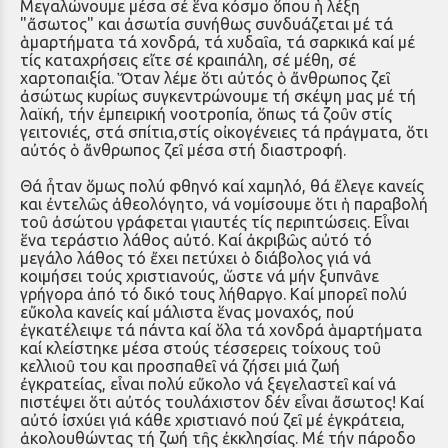
Μεγαλώνουμε μέσα σέ ἕνα κόσμο ὅπου ἡ λέξη
"ἄσωτος" και ἀσωτία συνήθως συνδυάζεται μέ τά
ἁμαρτήματα τά χονδρά, τά χυδαῖα, τά σαρκικά καί μέ
τίς καταχρήσεις εἴτε σέ κραιπάλη, σέ μέθη, σέ
χαρτοπαιξία. Ὅταν λέμε ὅτι αὐτός ὁ ἄνθρωπος ζεῖ
ἀσώτως κυρίως συγκεντρώνουμε τή σκέψη μας μέ τή
λαϊκή, τήν ἐμπειρική νοοτροπία, ὅπως τά ζοῦν στίς
γειτονιές, στά σπίτια,στίς οἰκογένειες τά πράγματα, ὅτι
αὐτός ὁ ἄνθρωπος ζεῖ μέσα στή διαστροφή.
Θά ἦταν ὅμως πολύ φθηνό καί χαμηλό, θά ἔλεγε κανείς
και ἐντελῶς ἀθεολόγητο, νά νομίσουμε ὅτι ἡ παραβολή
τοῦ ἀσώτου γράφεται γιαυτές τίς περιπτώσεις. Εἶναι
ἕνα τεράστιο λάθος αὐτό. Καί ἀκριβῶς αὐτό τό
μεγάλο λάθος τό ἔχει πετύχει ὁ διάβολος γιά νά
κοιμήσει τούς χριστιανούς, ὥστε νά μήν ξυπνᾶνε
γρήγορα ἀπό τό δικό τους λήθαργο. Καί μπορεῖ πολύ
εὔκολα κανείς καί μάλιστα ἕνας μοναχός, πού
ἐγκατέλειψε τά πάντα καί ὅλα τά χονδρά ἁμαρτήματα
καί κλείστηκε μέσα στούς τέσσερεις τοίχους τοῦ
κελλιοῦ του και προσπαθεῖ νά ζήσει μιά ζωή
ἐγκρατείας, εἶναι πολύ εὔκολο νά ξεγελαστεῖ καί νά
πιστέψει ὅτι αὐτός τουλάχιστον δέν εἶναι ἄσωτος! Καί
αὐτό ἰσχύει γιά κάθε χριστιανό πού ζεῖ μέ ἐγκράτεια,
ἀκολουθώντας τή ζωή τῆς ἐκκλησίας. Μέ τήν πάροδο