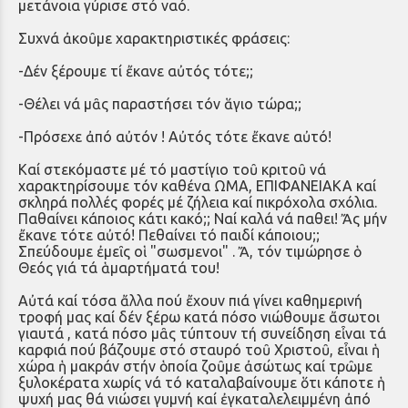
μετάνοια γύρισε στό ναό.
Συχνά ἀκοῦμε χαρακτηριστικές φράσεις:
-Δέν ξέρουμε τί ἔκανε αὐτός τότε;;
-Θέλει νά μᾶς παραστήσει τόν ἅγιο τώρα;;
-Πρόσεχε ἀπό αὐτόν ! Αὐτός τότε ἔκανε αὐτό!
Καί στεκόμαστε μέ τό μαστίγιο τοῦ κριτοῦ νά
χαρακτηρίσουμε τόν καθένα ΩΜΑ, ΕΠΙΦΑΝΕΙΑΚΑ καί
σκληρά πολλές φορές μέ ζήλεια καί πικρόχολα σχόλια.
Παθαίνει κάποιος κάτι κακό;; Ναί καλά νά παθει! Ἄς μήν
ἔκανε τότε αὐτό! Πεθαίνει τό παιδί κάποιου;;
Σπεύδουμε ἐμεῖς οἱ "σωσμενοι" . Ἄ, τόν τιμώρησε ὁ
Θεός γιά τά ἁμαρτήματά του!
Αὐτά καί τόσα ἄλλα πού ἔχουν πιά γίνει καθημερινή
τροφή μας καί δέν ξέρω κατά πόσο νιώθουμε ἄσωτοι
γιαυτά , κατά πόσο μᾶς τύπτουν τή συνείδηση εἶναι τά
καρφιά πού βάζουμε στό σταυρό τοῦ Χριστοῦ, εἶναι ἡ
χώρα ἡ μακράν στήν ὁποία ζοῦμε ἀσώτως καί τρῶμε
ξυλοκέρατα χωρίς νά τό καταλαβαίνουμε ὅτι κάποτε ἡ
ψυχή μας θά νιώσει γυμνή καί ἐγκαταλελειμμένη ἀπό