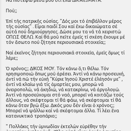
Ποῦ;;
Ἐπί τῆς πατρικῆς οὐσίας. "Δός μοι τό ἐπιβάλλον μέρος
τῆς οὐσίας" . Εἶμαι παιδί Σου καί ἔχω δικαιώματα σέ
αὐτά πού δημιούργησες. Δῶσε μου τα νά τά χειριστῶ
ΟΠΩΣ ΘΕΛΩ. Καί θά μοῦ πεῖτε ἐμεῖς τί σχέση ἔχουμε μέ
τόν ἄσωτο πού ζήτησε περιουσιακά στοιχεῖα;;
Ναί ἐκεῖνος ζήτησε περιουσιακά στοιχεῖα, ἐμεῖς ὅμως τί
λέμε;;
Ὁ χρόνος;; ΔΙΚΟΣ ΜΟΥ. Τόν κάνω ὅ,τι θέλω. Τόν
χρησιμοποιῶ ὅπως μοῦ ἀρέσει. Ἀντί νά κάνω προσευχή,
ἀντί νά πῶ τήν εὐχή "Κύριε Ἰησοῦ Χριστέ ἐλέησόν με" ,
ἀντί νά κλαίω γιά τίς ἁμαρτίες μου, μπορῶ νά
ὀνειροπολῶ, νά ἀκηδιῶ, νά κατακρίνω, νά ἀργολογῶ.
Ἀντί νά προσεύχομαι στό ναό, μπορεῖ νά κοιτάζω τούς
ἄλλους, νά σκέφτομαι τί θά φάω, νά σκέφτομαι τί θά
κάνω ὅταν βγῶ ἔξω. Δικός μου δέν εἶναι ὁ χρόνος;;
Μπορεῖ νά ψάλλω καί νά σκέφτομαι ἄλλα. Τί λέει ἕνα
κατανυκτικό τροπάριο;;
" Πολλάκις τήν ὑμνωδίαν ἐκτελῶν εὑρέθην τήν