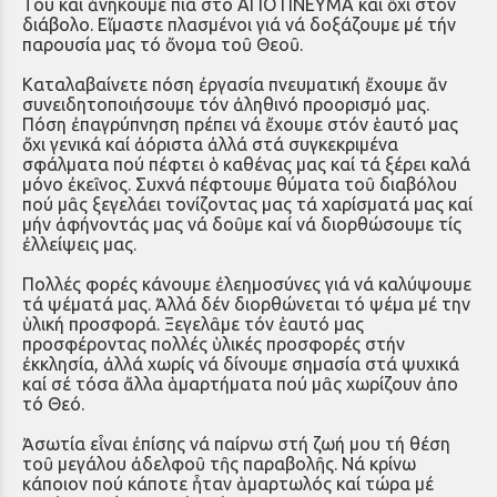
Του καί ἀνήκουμε πιά στό ΑΓΙΟ ΠΝΕΥΜΑ καί ὄχι στόν
διάβολο. Εἴμαστε πλασμένοι γιά νά δοξάζουμε μέ τήν
παρουσία μας τό ὄνομα τοῦ Θεοῦ.
Καταλαβαίνετε πόση ἐργασία πνευματική ἔχουμε ἄν
συνειδητοποιήσουμε τόν ἀληθινό προορισμό μας.
Πόση ἐπαγρύπνηση πρέπει νά ἔχουμε στόν ἑαυτό μας
ὄχι γενικά καί ἀόριστα ἀλλά στά συγκεκριμένα
σφάλματα πού πέφτει ὁ καθένας μας καί τά ξέρει καλά
μόνο ἐκεῖνος. Συχνά πέφτουμε θύματα τοῦ διαβόλου
πού μᾶς ξεγελάει τονίζοντας μας τά χαρίσματά μας καί
μήν ἀφήνοντάς μας νά δοῦμε καί νά διορθώσουμε τίς
ἐλλείψεις μας.
Πολλές φορές κάνουμε ἐλεημοσύνες γιά νά καλύψουμε
τά ψέματά μας. Ἀλλά δέν διορθώνεται τό ψέμα μέ την
ὑλική προσφορά. Ξεγελᾶμε τόν ἑαυτό μας
προσφέροντας πολλές ὑλικές προσφορές στήν
ἐκκλησία, ἀλλά χωρίς νά δίνουμε σημασία στά ψυχικά
καί σέ τόσα ἄλλα ἁμαρτήματα πού μᾶς χωρίζουν ἀπο
τό Θεό.
Ἀσωτία εἶναι ἐπίσης νά παίρνω στή ζωή μου τή θέση
τοῦ μεγάλου ἀδελφοῦ τῆς παραβολῆς. Νά κρίνω
κάποιον πού κάποτε ἦταν ἁμαρτωλός καί τώρα μέ