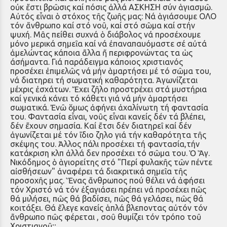
οὐκ ἔστι βρῶσις καί πόσις ἀλλά ΑΣΚΗΣΗ σύν ἁγιασμῶ.
Αὐτός εἶναι ὁ στόχος τῆς ζωῆς μας: Νά ἁγιάσουμε ΟΛΟ
τόν ἄνθρωπο καί στό νοῦ, καί στό σῶμα καί στήν
ψυχή. Μᾶς πείθει συχνά ὁ διάβολος νά προσέχουμε
μόνο μερικά σημεῖα καί νά ἐπαναπαυόμαστε σέ αὐτά
ἀμελώντας κάποια ἄλλα ἤ περιφρονώντας τα ὡς
άσήμαντα. Γιά παράδειγμα κάποιος χριστιανός
προσέχει ἐπιμελῶς νά μήν ἁμαρτήσει μέ τό σῶμα του,
νά διατηρει τή σωματική καθαρότητα. Ἀγωνίζεται
μέχρις ἐσχάτων. Ἔχει ζῆλο προστρέχει στά μυστήρια
καί γενικά κάνει τό κάθετι γιά νά μήν ἁμαρτήσει
σωματικά. Ἐνῶ ὅμως ἀφήνει ἀχαλίνωτη τή φαντασία
του. Φαντασία εἶναι, νοῦς εἶναι κανείς δέν τά βλέπει,
δέν ἔχουν σημασία. Καί ἔτσι δέν διατηρεῖ καί δέν
ἀγωνίζεται μέ τόν ἴδιο ζηλο γιά τήν καθαρότητα τῆς
σκέψης του. Ἀλλος πάλι προσέχει τή φαντασία,τήν
κατάκριση κλπ ἀλλά δεν προσέχει τό σῶμα του. Ὁ Ἅγ.
Νικόδημος ὁ ἁγιορείτης στό "Περί φυλακῆς τῶν πέντε
αἰσθήσεων" ἀναφέρει τά διακριτικά σημεῖα τῆς
προσοχῆς μας. Ἕνας ἄνθρωπος πού θέλει νά ἀφήσει
τόν Χριστό νά τόν ἐξαγιάσει πρέπει νά προσέχει πῶς
θά μιλήσει, πῶς θά βαδίσει, πῶς θά γελάσει, πῶς θά
κοιτάξει. Θά ἔλεγε κανείς ἁπλά βλεποντας αὐτόν τόν
ἄνθρωπο πῶς φέρεται , σοῦ θυμίζει τόν τρόπο τοῦ
Χριστιανοῦ;;