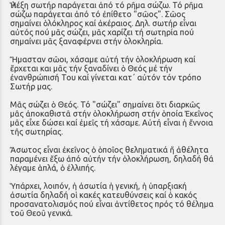
Ἡ λέξη σωτήρ παράγεται ἀπό τό ρῆμα σώζω. Τό ρῆμα
σώζω παράγεται ἀπό τό ἐπίθετο "σῶος". Σῶος
σημαίνει ὁλόκληρος καί ἀκέραιος. Δηλ. σωτήρ εἶναι
αὐτός πού μᾶς σώζει, μᾶς χαρίζει τή σωτηρία πού
σημαίνει μᾶς ξαναφέρνει στήν ὁλοκληρία.
Ἤμασταν σῶοι, χάσαμε αὐτή τήν ὁλοκλήρωση καί
ἔρχεται και μᾶς τήν ξαναδίνει ὁ Θεός μέ τήν
ἐνανθρώπισή Του καί γίνεται κατ΄ αὐτόν τόν τρόπο
Σωτήρ μας.
Μᾶς σώζει ὁ Θεός. Τό "σώζει" σημαίνει ὅτι διαρκῶς
μᾶς ἀποκαθιστᾶ στήν ὁλοκλήρωση στήν ὁποία Ἐκεῖνος
μᾶς εἶχε δώσει καί ἐμεῖς τή χάσαμε. Αὐτή εἶναι ἡ ἔννοια
τῆς σωτηρίας.
Ἄσωτος εἶναι ἐκεῖνος ὁ ὁποῖος θεληματικά ἤ ἀθέλητα
παραμένει ἔξω ἀπό αὐτήν τήν ὁλοκλήρωση, δηλαδή θά
λέγαμε ἁπλά, ὁ ἐλλιπής.
Ὑπάρχει, λοιπόν, ἡ ἀσωτία ἡ γενική, ἡ ὑπαρξιακή
ἀσωτία δηλαδή οἱ κακές κατευθύνσεις καί ὁ κακός
προσανατολισμός πού εἶναι ἀντίθετος πρός τό θέλημα
τοῦ Θεοῦ γενικά.