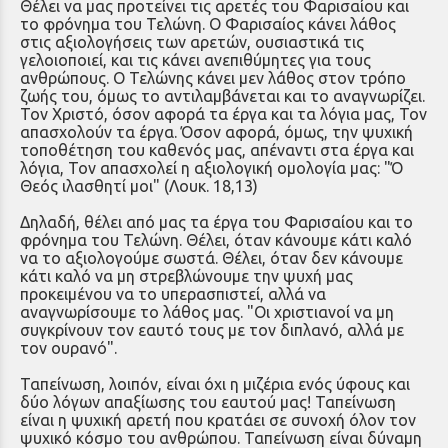
Θέλει να μας προτείνει τις αρετές του Φαρισαίου και
το φρόνημα του Τελώνη. Ο Φαρισαίος κάνει λάθος
στις αξιολογήσεις των αρετών, ουσιαστικά τις
γελοιοποιεί, και τις κάνει ανεπιθύμητες για τους
ανθρώπους. Ο Τελώνης κάνει μεν λάθος στον τρόπο
ζωής του, όμως το αντιλαμβάνεται και το αναγνωρίζει.
Τον Χριστό, όσον αφορά τα έργα και τα λόγια μας, Τον
απασχολούν τα έργα. Όσον αφορά, όμως, την ψυχική
τοποθέτηση του καθενός μας, απέναντι στα έργα και
λόγια, Τον απασχολεί η αξιολογική ομολογία μας: "Ό
Θεός ιλασθητί μοι" (Λουκ. 18,13)
Δηλαδή, θέλει από μας τα έργα του Φαρισαίου και το
φρόνημα του Τελώνη. Θέλει, όταν κάνουμε κάτι καλό
να το αξιολογούμε σωστά. Θέλει, όταν δεν κάνουμε
κάτι καλό να μη στρεβλώνουμε την ψυχή μας
προκειμένου να το υπερασπιστεί, αλλά να
αναγνωρίσουμε το λάθος μας. "Οι χριστιανοί να μη
συγκρίνουν τον εαυτό τους με τον διπλανό, αλλά με
τον ουρανό".
Ταπείνωση, λοιπόν, είναι όχι η μιζέρια ενός ύφους και
δύο λόγων απαξίωσης του εαυτού μας! Ταπείνωση
είναι η ψυχική αρετή που κρατάει σε συνοχή όλον τον
ψυχικό κόσμο του ανθρώπου. Ταπείνωση είναι δύναμη