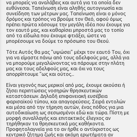
να μπορείς να αναλάβεις και αυτά για τα οποία δεν
ευθύνεσαι. Ταπείνωση είναι αληθής αυτογνωσία και
συνείδηση των μέτρων μας. Ταπείνωση είναι ο μόνος
δρόμος και τρόπος να βρούμε τον Θεό, αφού όμως
πρέπει πρώτα χάσουμε την μεγάλη ιδέα που έχουμε για
τον εαυτό μας, και καθαρίσει μπροστά μας το τοπίο
από τα είδωλα που έχουμε φτιάξει, ώστε να
μπορέσουμε να δούμε το πρόσωπο του Θεού.
Τότε Αυτός θα μας "υψώσει" μέχρι τον εαυτό Του, όχι
για να είμαστε πάνω από τους αδελφούς μας, αλλά για
να μπορούμε μεγαλώνοντας να πάρουμε στην πλάτη
μας και τους αδελφούς μας, και όχι να τους
απορρίπτουμε "ως και ούτος...
Είναι γεγονός πως μερικοί από μας, έχουμε ακούσει ή
ζήσει περιπτώσεις νοσηρών θρησκευτικών
καταστάσεων. Δηλαδή επιφανειακή ευσέβεια
φαρισαϊκού τύπου, και απαγορεύσεις. Σειρά εντολών
και μέσα από την τήρηση αυτών, ένας πόθος για μια
αυτοδικαίωση ως σεσωσμένοι εδώ και τώρα. Πίστη με
μορφή συναλλαγής και επιτακτικός έλεγχος αν
τηρήθηκαν τα θρησκευτικά μας καθήκοντα.
Προφητολαγνεία για το αν ήρθε ο αντίχριστος ως
κεντρικό ζήτημα ζωής και ακόμη ερωτήματα αν