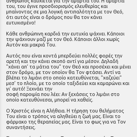
άνθρωπος καυχιέται για την αμαρτία του. Η αμαρτία
του, του έγινε προσδιορισμός ελευθερίας και
μπαίνοντας σε μια λογική αντιπαλότητα με τον Θεό,
ότι αυτός είναι ο δρόμος που θα τον κάνει
ευτυχισμένο!
Κάθε ανθρώπινη καρδιά την ευτυχία ψάχνει. Κάποιοι
την ψάχνουν μαζί με τον Θεό. Κάποιοι άλλοι χωρίς
Αυτόν και μακριά Του.
Αυτός που είναι κοντά μπερδεύει πολλές φορές την
αρετή και την κάνει σκοπό αντί για μέσον. Δηλαδή
"χάνει απ' τα μάτια του" τον Θεό και προσέχει και μένει
στον δρόμο, με τον οποίον θα Τον φτάσει. Αντί να
βλέπει το λιμάνι στο οποίο κατευθύνεται, "χαζεύει"
μεσ' το πλοίο, με το οποίο ταξιδεύει και καμαρώνει και
γι' αυτό! Ξεχνάει την
σοφή παροιμία που λέει: Αν ξεχάσεις το λιμάνι στο
οποίο κατευθύνεσαι, μπορεί να χαθείς.
Ο Χριστός είναι η Αλήθεια. Η τήρηση του θελήματος
Του είναι ο τρόπος να αληθεύει η ζωή μας. Είναι το
φάρμακο της θεραπείας μας. Είναι το φως για να Τον
συναντήσεις.