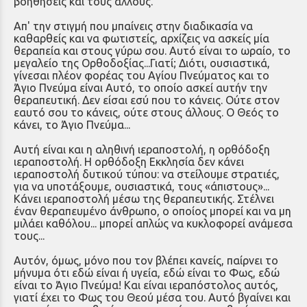
βοηθήσεις και τους άλλους.
Απ' την στιγμή που μπαίνεις στην διαδικασία να
καθαρθείς και να φωτιστείς, αρχίζεις να ασκείς μία
θεραπεία και στους γύρω σου. Αυτό είναι το ωραίο, το
μεγαλείο της Ορθοδοξίας...Γιατί; Διότι, ουσιαστικά,
γίνεσαι πλέον φορέας του Αγίου Πνεύματος και το
Άγιο Πνεύμα είναι Αυτό, το οποίο ασκεί αυτήν την
θεραπευτική. Δεν είσαι εσύ που το κάνεις. Ούτε στον
εαυτό σου το κάνεις, ούτε στους άλλους. Ο Θεός το
κάνει, το Άγιο Πνεύμα...
Αυτή είναι και η αληθινή ιεραποστολή, η ορθόδοξη
ιεραποστολή. Η ορθόδοξη Εκκλησία δεν κάνει
ιεραποστολή δυτικού τύπου: να στείλουμε στρατιές,
για να υποτάξουμε, ουσιαστικά, τους «άπιστους»...
Κάνει ιεραποστολή μέσω της θεραπευτικής. Στέλνει
έναν θεραπευμένο άνθρωπο, ο οποίος μπορεί και να μη
μιλάει καθόλου... μπορεί απλώς να κυκλοφορεί ανάμεσα
τους...
Αυτόν, όμως, μόνο που τον βλέπει κανείς, παίρνει το
μήνυμα ότι εδώ είναι ή υγεία, εδώ είναι το Φως, εδώ
είναι το Άγιο Πνεύμα! Και είναι ιεραπόστολος αυτός,
γιατί έχει το Φως του Θεού μέσα του. Αυτό βγαίνει και