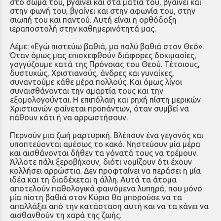
στο σώμα του, βγαίνει και στα μάτια του, βγαίνει και
στην φωνή του, βγαίνει και στην αφωνία του, στην
σιωπή του και παντού. Αυτή είναι η ορθόδοξη
ιεραποστολή στην καθημερινότητά μας.
Λέμε: «Εγώ πιστεύω βαθιά, μα πολύ βαθιά στον Θεό».
Όταν όμως μας επισκεφθούν διάφορες δοκιμασίες,
γογγύζουμε κατά της Πρόνοιας του Θεού. Τέτοιους,
δυστυχώς, Χριστιανούς, άνδρες και γυναίκες,
συναντούμε κάθε μέρα πολλούς. Και όμως λίγοι
συναισθάνονται την αμαρτία τους και την
εξομολογούνται. Η επιπόλαιη και ρηχή πίστη μερικών
Χριστιανών φαίνεται προπάντων, όταν συμβεί να
πάθουν κάτι ή να αρρωστήσουν.
Περνούν μια ζωή μαρτυρική. Βλέπουν ένα γεγονός και
υποπτεύονται αμέσως το κακό. Νηστεύουν μία μέρα
και αισθάνονται δήθεν τα γόνατά τους να τρέμουν.
Άλλοτε πάλι ξεροβήχουν, διότι νομίζουν ότι έχουν
κολλήσει αρρώστια. Δεν προφταίνει να περάσει η μία
ιδέα και τη διαδέχεται η άλλη. Αυτά τα άτομα
αποτελούν παθολογικά φαινόμενα λυπηρά, που μόνο
μία πίστη βαθιά στον Κύριο θα μπορούσε να τα
απαλλάξει από την κατάσταση αυτή και να τα κάνει να
αισθανθούν τη χαρά της ζωής.