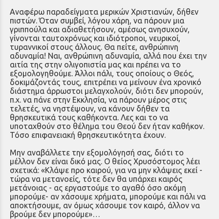
Αναφέρω παραδείγματα μερικών Χριστιανών, δήθεν
πιστών. Όταν συμβεί, λόγου χάρη, να πάρουν μια
γριππούλα και αδιαθετήσουν, αμέσως ανησυχούν,
γίνονται ταυτοχρόνως και ιδιότροποι, νευρικοί,
τυραννικοί στους άλλους. Θα πείτε, ανθρώπινη
αδυναμία! Ναι, ανθρώπινη αδυναμία, αλλά που έχει την
αιτία της στην ολιγοπιστία μας και πρέπει να το
εξομολογηθούμε. Άλλοι πάλι, τους οποίους ο Θεός,
δοκιμάζοντάς τους, επιτρέπει να μείνουν ένα χρονικό
διάστημα άρρωστοι μελαγχολούν, διότι δεν μπορούν,
π.χ. να πάνε στην Εκκλησία, να πάρουν μέρος στις
τελετές, να νηστέψουν, να κάνουν δήθεν τα
θρησκευτικά τους καθήκοντα. Λες και το να
υποταχθούν στο θέλημα του Θεού δεν ήταν καθήκον.
Τόσο επιφανειακή θρησκευτικότητα έχουν.
Μην αναβάλλετε την εξομολόγησή σας, διότι το
μέλλον δεν είναι δικό μας. Ο θείος Χρυσόστομος λέει
σχετικά: «Κλάψε προ καιρού, για να μην κλάψεις εκεί -
τώρα να μετανοείς, τότε δεν θα υπάρχει καιρός
μετάνοιας - ας εργαστούμε το αγαθό όσο ακόμη
μπορούμε- αν χάσουμε χρήματα, μπορούμε και πάλι να
αποκτήσουμε, αν όμως χάσουμε τον καιρό, άλλον να
βρούμε δεν μπορούμε»…