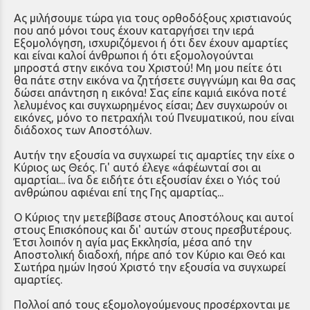
Ας μιλήσουμε τώρα για τους ορθοδόξους χριστιανούς
που από μόνοι τους έχουν καταργήσει την ιερά
Εξομολόγηση, ισχυριζόμενοι ή ότι δεν έχουν αμαρτίες
και είναι καλοί άνθρωποι ή ότι εξομολογούνται
μπροστά στην εικόνα του Χριστού! Μη μου πείτε ότι
θα πάτε στην εικόνα να ζητήσετε συγγνώμη και θα σας
δώσει απάντηση η εικόνα! Σας είπε καμιά εικόνα ποτέ
λελυμένος και συγχωρημένος είσαι; Δεν συγχωρούν οι
εικόνες, μόνο το πετραχήλι τού Πνευματικού, που είναι
διάδοχος των Αποστόλων.
Αυτήν την εξουσία να συγχωρεί τις αμαρτίες την είχε ο
Κύριος ως Θεός. Γι' αυτό έλεγε «άφέωνταί σοι αι
αμαρτίαι... ίνα δε ειδήτε ότι εξουσίαν έχει ο Υιός τού
ανθρώπου αφιέναι επί της Γης αμαρτίας...
Ο Κύριος την μετεβίβασε στους Αποστόλους και αυτοί
στους Επισκόπους και δι' αυτών στους πρεσβυτέρους.
Έτσι λοιπόν η αγία μας Εκκλησία, μέσα από την
Αποστολική διαδοχή, πήρε από τον Κύριο και Θεό και
Σωτήρα ημών Ιησού Χριστό την εξουσία να συγχωρεί
αμαρτίες.
Πολλοί από τους εξομολογούμενους προσέρχονται με