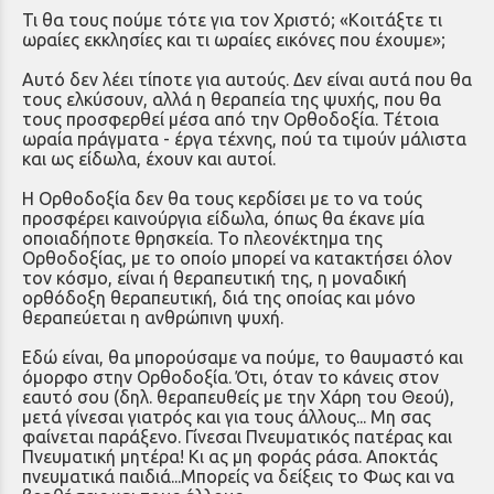
Τι θα τους πούμε τότε για τον Χριστό; «Κοιτάξτε τι
ωραίες εκκλησίες και τι ωραίες εικόνες που έχουμε»;
Αυτό δεν λέει τίποτε για αυτούς. Δεν είναι αυτά που θα
τους ελκύσουν, αλλά η θεραπεία της ψυχής, που θα
τους προσφερθεί μέσα από την Ορθοδοξία. Τέτοια
ωραία πράγματα - έργα τέχνης, πού τα τιμούν μάλι­στα
και ως είδωλα, έχουν και αυτοί.
Η Ορθοδοξία δεν θα τους κερδίσει με το να τούς
προσφέρει καινούργια είδωλα, όπως θα έκανε μία
οποιαδήποτε θρησκεία. Το πλεονέκτημα της
Ορθοδοξίας, με το οποίο μπορεί να κατακτήσει όλον
τον κόσμο, είναι ή θεραπευτική της, η μοναδική
ορθόδοξη θεραπευτική, διά της οποίας και μόνο
θεραπεύεται η ανθρώπινη ψυχή.
Εδώ είναι, θα μπορούσαμε να πούμε, το θαυμαστό και
όμορφο στην Ορθοδοξία. Ότι, όταν το κάνεις στον
εαυτό σου (δηλ. θεραπευθείς με την Χάρη του Θεού),
μετά γίνεσαι γιατρός και για τους άλλους... Μη σας
φαίνεται παράξενο. Γίνεσαι Πνευματικός πατέρας και
Πνευματική μητέρα! Κι ας μη φοράς ράσα. Αποκτάς
πνευματικά παιδιά...Μπορείς να δείξεις το Φως και να