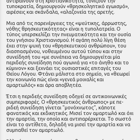
αντιβαίνουν στη χριστιανικότητα, τονίζουν την
τυποκρατία, δη­μιουργούν «θρησκοληπτικό εγωισμό»,
αιρέσεις και σκάνδαλα, «αλαζονεία της αρετής.
Μια από τις παρενέργειες της «ψεύτικης, άρρωστης,
νόθης θρησκευτικότητας» είναι η τυπολατρεία. Ο
τύπος υπερσκελίζει την πνευ­ματικότητα και την ουσία
του γνή­σιου Χριστιανισμού. Η αγάπη πολύ λίγη θέση
έχει στην ψυχή του «θρη­σκευτικού ανθρώπου», του
διασπασμένου, νοθευμένου αυτού τύπου και στην
συνείδησή του «με συνέ­πεια να δημιουργείται μία
περιδεής συνείδηση πού αγωνιά για «το άνηθο και το
κύμινον» και ξεχνάει τις ουσιαστικές επιταγές του
Θείου Λόγου. Φτάνει μάλιστα στο σημείο, να «θεω­ρεί
την κοινωνία πώς είναι «γενεά μοιχαλίς και
αμαρτωλός» και άρα αποβλητέα.
Έτσι η περιδεής συνείδηση οδη­γεί σε αντικοινωνικές
συμπεριφορές. Ο «θρησκευτικός άνθρωπος» με πε­
ριδεή συνείδηση γίνεται "μονόχνωτος", κάποτε
φανατικός και εκδικητικός. Μισεί τον αμαρτωλό και όχι
την αμαρτία, την οποία και αντιπαρέρχεται. Το σωστό
είναι το αντίθετο, δηλαδή να μισεί την αμαρτία και να
συμπαθεί τον αμαρτωλό.