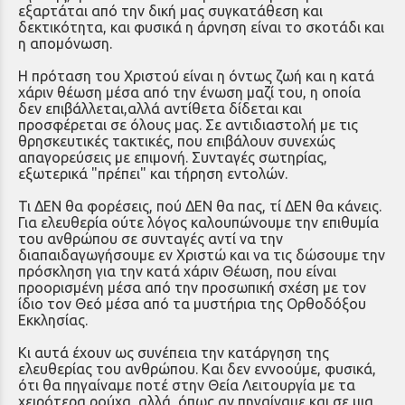
εξαρτάται από την δική μας συγκατάθεση και
δεκτικότητα, και φυσικά η άρνηση είναι το σκοτάδι και
η απομόνωση.
Η πρόταση του Χριστού είναι η όντως ζωή και η κατά
χάριν θέωση μέσα από την ένωση μαζί του, η οποία
δεν επιβάλλεται,αλλά αντίθετα δίδεται και
προσφέρεται σε όλους μας. Σε αντιδιαστολή με τις
θρησκευτικές τακτικές, που επιβάλουν συνεχώς
απαγορεύσεις με επιμονή. Συνταγές σωτηρίας,
εξωτερικά "πρέπει" και τήρηση εντολών.
Τι ΔΕΝ θα φορέσεις, πού ΔΕΝ θα πας, τί ΔΕΝ θα κάνεις.
Για ελευθερία ούτε λόγος καλουπώνουμε την επιθυμία
του ανθρώπου σε συνταγές αντί να την
διαπαιδαγωγήσουμε εν Χριστώ και να τις δώσουμε την
πρόσκληση για την κατά χάριν Θέωση, που είναι
προορισμένη μέσα από την προσωπική σχέση με τον
ίδιο τον Θεό μέσα από τα μυστήρια της Ορθοδόξου
Εκκλησίας.
Κι αυτά έχουν ως συνέπεια την κατάργηση της
ελευθερίας του ανθρώπου. Και δεν εννοούμε, φυσικά,
ότι θα πηγαίναμε ποτέ στην Θεία Λειτουργία με τα
χειρότερα ρούχα, αλλά, όπως αν πηγαίναμε και σε μια