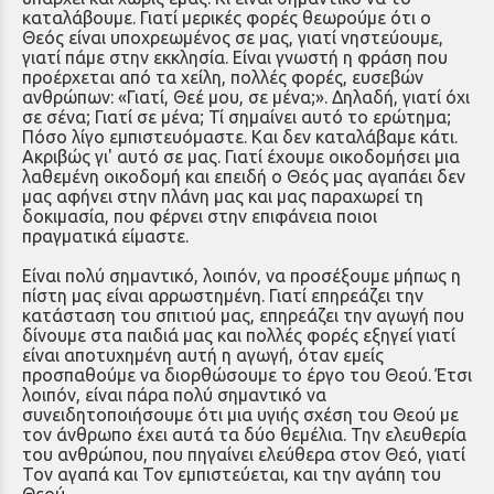
καταλάβουμε. Γιατί μερικές φορές θεωρούμε ότι ο
Θεός είναι υποχρεωμένος σε μας, γιατί νηστεύουμε,
γιατί πάμε στην εκκλησία. Είναι γνωστή η φράση που
προέρχεται από τα χείλη, πολλές φορές, ευσεβών
ανθρώπων: «Γιατί, Θεέ μου, σε μένα;». Δηλαδή, γιατί όχι
σε σένα; Γιατί σε μένα; Τί σημαίνει αυτό το ερώτημα;
Πόσο λίγο εμπιστευόμαστε. Και δεν καταλάβαμε κάτι.
Ακριβώς γι' αυτό σε μας. Γιατί έχουμε οικοδομήσει μια
λαθεμένη οικοδομή και επειδή ο Θεός μας αγαπάει δεν
μας αφήνει στην πλάνη μας και μας παραχωρεί τη
δοκιμασία, που φέρνει στην επιφάνεια ποιοι
πραγματικά είμαστε.
Είναι πολύ σημαντικό, λοιπόν, να προσέξουμε μήπως η
πίστη μας είναι αρρωστημένη. Γιατί επηρεάζει την
κατάσταση του σπιτιού μας, επηρεάζει την αγωγή που
δίνουμε στα παιδιά μας και πολλές φορές εξηγεί γιατί
είναι αποτυχημένη αυτή η αγωγή, όταν εμείς
προσπαθούμε να διορθώσουμε το έργο του Θεού. Έτσι
λοιπόν, είναι πάρα πολύ σημαντικό να
συνειδητοποιήσουμε ότι μια υγιής σχέση του Θεού με
τον άνθρωπο έχει αυτά τα δύο θεμέλια. Την ελευθερία
του ανθρώπου, που πηγαίνει ελεύθερα στον Θεό, γιατί
Τον αγαπά και Τον εμπιστεύεται, και την αγάπη του
Θεού.