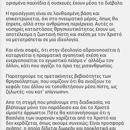
ορισμένα παιχνίδια ή συσκευές έχουν μέσα το διάβολο.
Η προσέγγιση είναι σε λανθασμένη βάση και
επικεντρώνεται, όχι στο πνευματικό μέρος, όπως θα
έπρεπε, αλλά στην ανθρώπινη περιέργεια. Αυτές οι
νοσηρές καταστάσεις θρησκευτικότητας έχουν ως
αποτέλεσμα η ζωντανή πίστη και σχέση με τον Χριστό
να μετατρέπεται σε μια ιδεολογία.
Και είναι σαφές, ότι στην ιδεολογία αδρανοποιείται ή
καταργείται η πραγματική αγαπητική σχέση και
ενεργοποιείται το εγωιστικό πείσμα ν' αλλάξω τον
άλλον, κάτι που αγγίζει τα όρια της μισανθρωπίας.
Παρατηρούμε τις αμετακίνητες βεβαιότητες των
θρησκόληπτων, που νομίζουν ότι θα ανοίξουν το
κεφάλι του άλλου να τοποθετήσουν μέσα πίστη, ως
ζηλωτές: «ου κατ' επίγνωσιν».
Απο τη στιγμή που μπαίνουμε στη διαδικασία, να
βλέπουμε μόνο τον παράδεισο και όχι το Χριστό
είμαστε άρρωστοι. Πότε θα κατανοήσουμε ότι η
Βασιλεία των ουρανών χαρίζεται από το Χριστό και
δεν κερδίζεται, όπως ακούμε συνεχώς; Είναι προσφορά
αγάπης, η οποία δίδεται δωρεάν και προκλητικά και