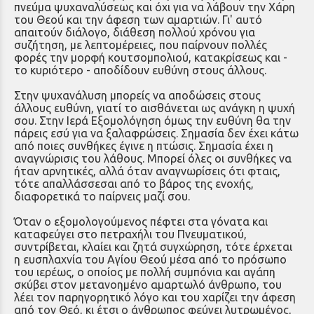
πνεύμα ψυχαναλύσεως και όχι για να λάβουν την Χάρη
του Θεού και την άφεση των αμαρτιών. Γι' αυτό
απαιτούν διάλογο, διάθεση πολλού χρόνου για
συζήτηση, με λεπτομέρειες, που παίρνουν πολλές
φορές την μορφή κουτσομπολιού, κατακρίσεως και -
το κυριότερο - αποδίδουν ευθύνη στους άλλους.
Στην ψυχανάλυση μπορείς να αποδώσεις στους
άλλους ευθύνη, γιατί το αισθάνεται ως ανάγκη η ψυχή
σου. Στην Ιερά Εξομολόγηση όμως την ευθύνη θα την
πάρεις εσύ για να ξαλαφρώσεις. Σημασία δεν έχει κάτω
από ποιες συνθήκες έγινε η πτώσις. Σημασία έχει η
αναγνώρισις του λάθους. Μπορεί όλες οι συνθήκες να
ήταν αρνητικές, αλλά όταν αναγνωρίσεις ότι φταις,
τότε απαλλάσσεσαι από το βάρος της ενοχής,
διαφορετικά το παίρνεις μαζί σου.
Όταν ο εξομολογούμενος πέφτει στα γόνατα και
καταφεύγει στο πετραχήλι του Πνευματικού,
συντρίβεται, κλαίει και ζητά συγχώρηση, τότε έρχεται
η ευσπλαχνία του Αγίου Θεού μέσα από το πρόσωπο
του ιερέως, ο οποίος με πολλή συμπόνια και αγάπη
σκύβει στον μετανοημένο αμαρτωλό άνθρωπο, του
λέει τον παρηγορητικό λόγο και του χαρίζει την άφεση
από τον Θεό, κι έτσι ο άνθρωπος φεύγει λυτρωμένος,