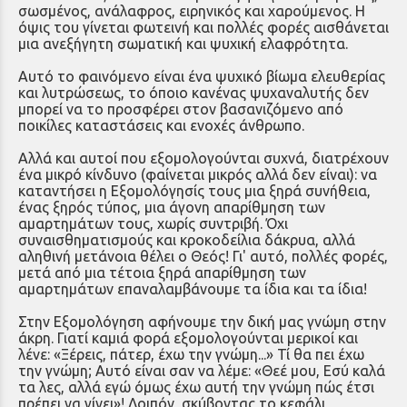
σωσμένος, ανάλαφρος, ειρηνικός και χαρούμενος. Η
όψις του γίνεται φωτεινή και πολλές φορές αισθάνεται
μια ανεξήγητη σωματική και ψυχική ελαφρότητα.
Αυτό το φαινόμενο είναι ένα ψυχικό βίωμα ελευθερίας
και λυτρώσεως, το όποιο κανένας ψυχαναλυτής δεν
μπορεί να το προσφέρει στον βασανιζόμενο από
ποικίλες καταστάσεις και ενοχές άνθρωπο.
Αλλά και αυτοί που εξομολογούνται συχνά, διατρέχουν
ένα μικρό κίνδυνο (φαίνεται μικρός αλλά δεν είναι): να
καταντήσει η Εξομολόγησίς τους μια ξηρά συνήθεια,
ένας ξηρός τύπος, μια άγονη απαρίθμηση των
αμαρτημάτων τους, χωρίς συντριβή. Όχι
συναισθηματισμούς και κροκοδείλια δάκρυα, αλλά
αληθινή μετά­νοια θέλει ο Θεός! Γι' αυτό, πολλές φορές,
μετά από μια τέτοια ξηρά απαρίθμηση των
αμαρτημάτων επαναλαμβάνουμε τα ίδια και τα ίδια!
Στην Εξομολόγηση αφήνουμε την δική μας γνώμη στην
άκρη. Γιατί καμιά φορά εξομολογούνται μερικοί και
λένε: «Ξέρεις, πάτερ, έχω την γνώμη...» Τί θα πει έχω
την γνώμη; Αυτό είναι σαν να λέμε: «Θεέ μου, Εσύ καλά
τα λες, αλλά εγώ όμως έχω αυτή την γνώμη πώς έτσι
πρέπει να γίνει»! Λοιπόν, σκύβοντας το κεφάλι