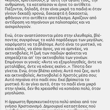
ανθρώπινη, τα καταπίεσαν κι έγινε το αντίθετο.
Πιέζονται, δηλαδή, όταν είναι μικρά τα παιδιά κι όταν
γίνουν δεκαέ­ξι χρονώ, δεκαεφτά ή δεκαοχτώ,
φθάνουν στο αντίθετο αποτέλεσμα. Αρχίζουν από
αντίδραση να πηγαίνουν με παλιοπαρέες και να
αισχρολογούν.
Ενώ, όταν αναπτύσσονται μέσα στην ελευθερία, βλέ­
ποντας συγχρόνως το καλό παράδειγμα των μεγάλων,
χαι­ρόμαστε να τα βλέπομε. Αυτό είναι το μυστικό, να
είσαι καλός, να είσαι άγιος, για να εμπνέεις, να
ακτινοβολείς. Η ζωή των παιδιών φαίνεται να
επηρεάζεται απ' την ακτινο­βολία των γονέων.
Επιμένουν οι γονείς: «Άντε να εξομολογηθείς, άντε να
μεταλάβεις, άντε να κάνεις εκείνο...». Τίποτα δεν
γίνεται. Ενώ, όταν βλέπει εσένα; Αυτό πού ζεις, αυτό
και ακτινοβολείς. Ακτινοβολεί ό Χριστός μέσα σου;
Αυτό πηγαίνει στο παιδί σου. Εκεί βρίσκεται το
μυστικό. Κι αν γίνει αυτό, όταν το παιδί είναι μικρό
στην ηλικία, δεν θα χρειασθεί να κοπιάσει πολύ, όταν
μεγαλώσει.
Η άρρωστη θρησκευτικότητα πολύ απέχει από τον
γνήσιο Χριστιανισμό. Δημιουργεί καταστάσεις πού