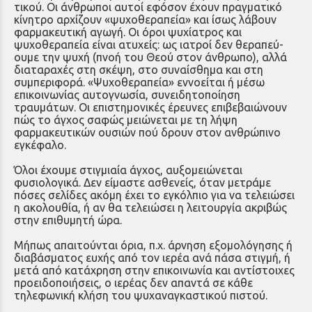
τικού. Οι άνθρωποι αυτοί εφόσον έχουν πραγματικό
κίνητρο αρχίζουν «ψυχοθε­ραπεία» και ίσως λάβουν
φαρμακευτική αγωγή. Οι όροι ψυχίατρος και
ψυχοθεραπεία είναι ατυχείς: ως ιατροί δεν θεραπεύ­
ουμε την ψυχή (πνοή του Θεού στον άνθρωπο), αλλά
διαταραχές στη σκέψη, στο συναίσθημα και στη
συμπεριφορά. «Ψυχοθεραπεία» εννοείται ή μέσω
επικοινωνίας αυτογνωσία, συνειδητοποίηση
τραυμάτων. Οι επιστημονικές έρευνες επιβεβαιώνουν
πώς το άγχος σαφώς μειώνεται με τη λήψη
φαρμακευτικών ουσιών πού δρουν στον ανθρώπινο
εγκέφαλο.
Όλοι έχουμε στιγμιαία άγχος, αυξομειώνεται
φυσιολογικά. Δεν είμαστε ασθενείς, όταν μετράμε
πόσες σελίδες ακόμη έχει το εγκόλπιο για να τελειώσει
η ακολουθία, ή αν θα τελειώσει η λει­τουργία ακριβώς
στην επιθυμητή ώρα.
Μήπως απαιτούνται όρια, π.χ. άρνηση εξομολόγησης ή
διαβάσματος ευχής από τον ιερέα ανά πάσα στιγμή, ή
μετά από κατάχρηση στην επικοινωνία και αντί­στοιχες
προειδοποιήσεις, ο ιερέας δεν απαντά σε κάθε
τηλεφωνική κλήση του ψυχαναγκαστικού πιστού.