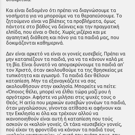
Και είναι δεδομένο ότι πρέπει να διαγνώσουμε τα
νοσήματα για να μπορούμε να τα θεραπεύσουμε. Το
ζητούμενο είναι να βλέπεις τα προβλήματα, όμως
πάντοτε στο βάθος να δείχνεις και την πραγματική
ελπίδα, που είναι ο Θεός. Χωρίς μιζέρια και με
αγαπητική διάθεση και πόνο για τα παιδιά μας, που
δοκιμάζονται καθημερινά.
Δεν είναι αρκετό να είναι οι γονείς ευσεβείς. Πρέπει να
μην καταπιέζουν τα παιδιά, για να τα κάνουν καλά με
τη βία. Είναι δυνατό να απομακρύνουμε τα παιδιά απ'
τον Χριστό, όταν ακολουθούμε τα της θρησκείας με
τυπικότητα και εγωισμό. Τα παι­διά δεν θέλουν
καταπίεση. Μην τα εξαναγκάζετε να σας
ακολουθήσουν στην εκκλησία. Μπορείτε να πείτε:
«Όποι­ος θέλει, μπορεί να έλθει τώρα μαζί μου ή
αργότερα». Αφήστε να μιλήσει στις ψυχές τους ο
Θεός. Η αιτία που μερικών ευσεβών γονέων τα παιδιά,
όταν μεγαλώσουν, γί­νονται ατίθασα κι αφήνουν και
την Εκκλησία κι όλα και τρέχουν αλλού να
ικανοποιηθούν είναι αυτή ή καταπίεση που τούς
ασκούν οι «καλοί» γονείς. Οι τάχα «ευσεβείς» γονείς,
πού είχαν τη φροντίδα να κάνουν τα παιδιά τους
«καλούς χριστιανούς», μ' αυτή την αγάπη τους, την