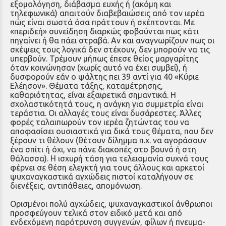
εξομολόγηση, διάβασμα ευ­χής ή (ακόμη και
τηλεφωνικά) απαιτούν διαβεβαιώσεις από τον ιερέα
πώς είναι σωστά όσα πράττουν ή σκέπτονται. Με
«περιδεή» συνείδηση διαρκώς φοβού­νται πως κάτι
πηγαίνει ή θα πάει στρα­βά. Αν και αναγνωρίζουν πως οι
σκέψεις τους λογικά δεν στέκουν, δεν μπορούν να τις
υπερβούν. Τρέμουν μήπως έπεσε θείος μαργαρίτης
όταν κοινώνησαν (χω­ρίς αυτό να έχει συμβεί), ή
δυσφορούν εάν ο ψάλτης πει 39 αντί για 40 «Κύ­ριε
Ελέησον». Θέματα τάξης, καταμέ­τρησης,
καθαριότητας, είναι εξαιρετικά σημαντικά. Η
σχολαστικότητά τους, η ανάγκη για συμμετρία είναι
τεράστια. Οι αλλαγές τους είναι δυσά­ρεστες. Άλλες
φορές ταλαιπωρούν τον ιερέα ζητώντας του να
αποφασίσει ου­σιαστικά για δικά τους θέματα, που δεν
ξέρουν τι θέλουν (θέτουν δίλημμα π.χ. να αγοράσουν
ένα σπίτι ή όχι, να πάνε διακοπές στο βουνό ή στη
θάλασσα). Η ισχυρή τάση για τελειομανία συχνά τους
φέρνει σε θέση ελεγκτή για τους άλλους και αρκετοί
ψυχαναγκαστικά αγχώδεις πιστοί καταλήγουν σε
διενέξεις, αντιπά­θειες, απομόνωση.
Ορισμένοι πολύ αγχώδεις, ψυχανα­γκαστικοί άνθρωποι
προσφεύγουν τελι­κά στον ειδικό μετά και από
ενδεχόμενη παρότρυνση συγγενών, φίλων ή πνευμα­