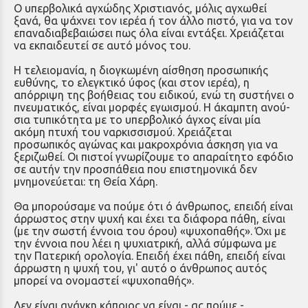
Ο υπερβολικά αγχώδης Χριστιανός, μόλις αγχωθεί
ξανά, θα ψάχνει τον ιερέα ή τον άλλο πιστό, για να τον
επαναδιαβεβαιώσει πως όλα είναι εντάξει. Χρειάζεται
να εκπαιδευτεί σε αυτό μόνος του.
Η τελειομανία, η διογκωμένη αίσθη­ση προσωπικής
ευθύνης, το ελεγκτικό ύφος (και στον ιερέα), η
απόρριψη της βοήθειας του ειδι­κού, ενώ τη συστήνει ο
πνευματικός, εί­ναι μορφές εγωισμού. Η άκαμπτη ανού­
σια τυπικότητα με το υπερβολικό άγχος είναι μία
ακόμη πτυχή του ναρκισσι­σμού. Χρειάζεται
προσωπικός αγώνας και μακροχρόνια άσκηση για να
ξεριζω­θεί. Οι πιστοί γνωρίζουμε το απαραίτη­το εφόδιο
σε αυτήν την προσπάθεια που επιστημονικά δεν
μνημονεύεται: τη Θεία Χάρη.
Θα μπορούσαμε να πούμε ότι ό άνθρωπος, επειδή είναι
άρρωστος στην ψυχή και έχει τα διάφορα πάθη, είναι
(με την σωστή έννοια του όρου) «ψυχοπαθής». Όχι με
την έννοια που λέει η ψυχιατρική, αλλά σύμφωνα με
την Πατερική ορολογία. Επειδή έχει πάθη, επειδή είναι
άρρωστη η ψυχή του, γι' αυτό ο άνθρωπος αυτός
μπορεί να ονομαστεί «ψυχοπαθής».
Δεν είναι ανάγκη κάποιος να είναι - ας πούμε -