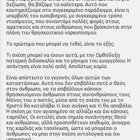
δεξίωση, θα βάζαμε τα καλύτερα. Αυτό που
καυτηριάζουμε στο συγκεκριμένο παράδειγμα, είναι η
υπερβολή του ευσεβισμού, με συγκεκριμένο τρόπο
ντυσίματος, που συναντάμε πολλές φορές στους
αιρετικούς και στους ανθρώπους που βρίσκονται στην
πλάνη του θρησκευτικού ναρκισσισμού.
Το ερώτημα που μπορεί να τεθεί, είναι το εξής:
Τι σχέση μπορεί να έχουν αυτά, με την Ορθόδοξη
πατερική διδασκαλία και το μήνυμα του ευαγγελίου; Η
απάντηση είναι πολύ απλή. Απολύτως καμία.
Είναι απίστευτο το γεγονός όλων αυτών των
καταστάσεων. Αυτά που δεν επιβάλλει ποτέ ο Θεός
στον άνθρωπο, να τα επιβάλλουν κάποιοι
θρησκευόμενοι άνθρωποι στους συνανθρώπους τους.
Μόνος του ο πιστός, μέσα από τη σχέση του με το
Χριστό θα καταλάβει τί έχει ανάγκη και τί θα αποβάλει.
Η σχέση με τον αγαπημένο σε αλλάζει και όχι κάποιες
ταμπέλες. Οι εντολές είναι σημεία συνάντησης Θεού
και ανθρώπου, αλλά προϋποθέτουν επιθυμία, άνοιγμα
της καρδιάς και ταπείνωση, ώστε να μπορέσει ο
άνθρωπος να μπει στην σχέση οντολογικά και όχι
υποκριτικά.