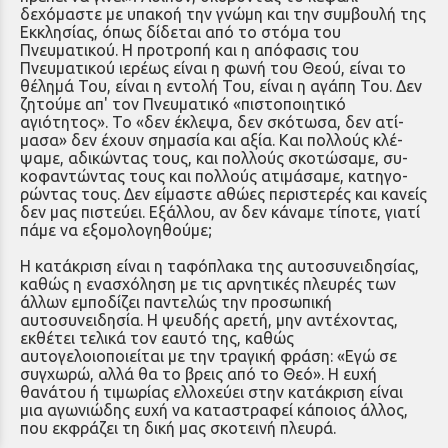
δεχόμαστε με υπακοή την γνώ­μη και την συμβουλή της
Εκκλησίας, όπως δίδεται από το στόμα του
Πνευματικού. Η προτροπή και η απόφασις του
Πνευματικού ιερέως είναι η φωνή του Θεού, είναι το
θέλημά Του, είναι η εντολή Του, είναι η αγάπη Του. Δεν
ζητούμε απ' τον Πνευματικό «πιστοποιητικό
αγιότητος». Το «δεν έκλεψα, δεν σκότωσα, δεν ατί­
μασα» δεν έχουν σημασία και αξία. Και πολλούς κλέ­
ψαμε, αδικώντας τους, και πολλούς σκοτώσαμε, συ­
κοφαντώντας τους και πολλούς ατιμάσαμε, κατηγο­
ρώντας τους. Δεν είμαστε αθώες περιστερές και κα­νείς
δεν μας πιστεύει. Εξάλλου, αν δεν κάναμε τίπο­τε, γιατί
πάμε να εξομολογηθούμε;
Η κατάκριση είναι η ταφόπλακα της αυτοσυνειδησίας,
καθώς η ενασχόληση με τις αρνητικές πλευρές των
άλλων εμποδίζει παντελώς την προ­σωπική
αυτοσυνειδησία. Η ψευδής αρετή, μην αντέχοντας,
εκθέτει τελι­κά τον εαυτό της, καθώς
αυτογελοιοποιείται με την τραγική φράση: «Εγώ σε
συγχωρώ, αλλά θα το βρεις από το Θεό». Η ευχή
θανάτου ή τιμωρίας ελλοχεύει στην κατάκριση είναι
μια αγωνιώδης ευχή να καταστραφεί κάποιος άλλος,
που εκφράζει τη δική μας σκοτεινή πλευρά.