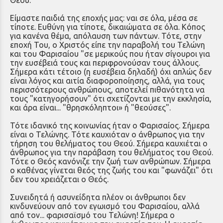
Είμαστε παιδιά της εποχής μας: ναι σε όλα, μέσα σε
τίποτε. Ευθύνη για τίποτε, δικαιώματα σε όλα. Κόπος
για κανένα θέμα, απόλαυση των πάντων. Τότε, στην
εποχή Του, ο Χριστός είπε την παραβολή του Τελώνη
και του Φαρισαίου "σε μερικούς που ήταν σίγουροι για
την ευσέβειά τους και περιφρονούσαν τους άλλους.
Σήμερα κάτι τέτοιο (η ευσέβεια δηλαδή) όχι απλώς δεν
είναι λόγος και αιτία διαφοροποίησης, αλλά, για τους
περισσότερους ανθρώπους, αποτελεί πιθανότητα να
τους "κατηγορήσουν" ότι σχετίζονται με την εκκλησία,
και άρα είναι... "θρησκόληπτοι» ή "θεούσες".
Τότε ιδανικό της κοινωνίας ήταν ο Φαρισαίος. Σήμερα
είναι ο Τελώνης. Τότε καυχιόταν ο άνθρωπος για την
τήρηση του θελήματος του Θεού. Σήμερα καυχιέται ο
άνθρωπος για την παράβαση του θελήματος του Θεού.
Τότε ο Θεός κανόνιζε την ζωή των ανθρώπων. Σήμερα
ο καθένας γίνεται θεός της ζωής του και "φωνάζει" ότι
δεν του χρειάζεται ο Θεός.
Συνειδητά ή ασυνείδητα πλέον οι άνθρωποι δεν
κινδυνεύουν από τον εγωισμό του Φαρισαίου, αλλά
από τον... φαρισαϊσμό του Τελώνη! Σήμερα ο