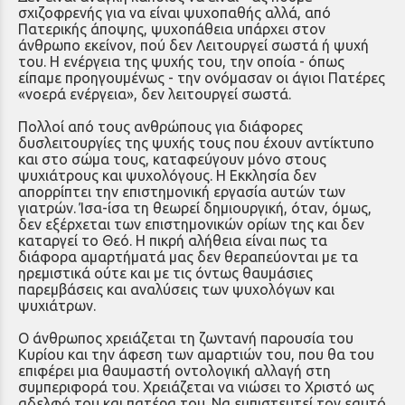
σχιζοφρενής για να είναι ψυχοπαθής αλλά, από
Πατερικής άποψης, ψυχοπάθεια υπάρχει στον
άνθρωπο εκείνον, πού δεν Λειτουργεί σωστά ή ψυχή
του. Η ενέργεια της ψυχής του, την οποία - όπως
είπαμε προηγουμένως - την ονόμασαν οι άγιοι Πατέρες
«νοερά ενέργεια», δεν λειτουργεί σωστά.
Πολλοί από τους ανθρώπους για διάφορες
δυσλειτουργίες της ψυχής τους που έχουν αντίκτυπο
και στο σώμα τους, καταφεύ­γουν μόνο στους
ψυχιάτρους και ψυχολόγους. Η Εκκλησία δεν
απορρίπτει την επιστημονική εργασία αυτών των
γιατρών. Ίσα-ίσα τη θεωρεί δημιουργική, όταν, όμως,
δεν εξέρχεται των επιστημο­νικών ορίων της και δεν
καταργεί το Θεό. Η πικρή αλήθεια είναι πως τα
διάφορα αμαρτήματά μας δεν θεραπεύονται με τα
ηρεμιστικά ούτε και με τις όντως θαυμάσιες
παρεμβάσεις και αναλύσεις των ψυχολόγων και
ψυχιάτρων.
Ο άνθρωπος χρειάζεται τη ζωντανή παρουσία του
Κυρίου και την άφεση των αμαρτιών του, που θα του
επιφέρει μια θαυ­μαστή οντολογική αλλαγή στη
συμπεριφορά του. Χρειάζεται να νιώσει το Χριστό ως
αδελφό του και πατέρα του. Να εμπιστευτεί τον εαυτό