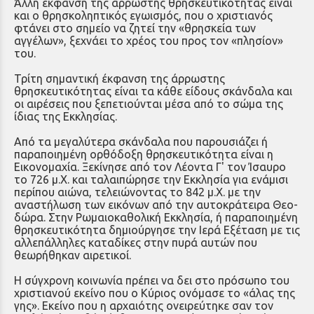
Άλλη έκφανση της άρρωστης θρησκευτικότητας είναι
και ο θρησκοληπτικός εγωισμός, που ο χρι­στιανός
φτάνει στο σημείο να ζητεί την «θρησκεία των
αγγέλων», ξεχνάει το χρέος του προς τον «πλη­σίον»
του.
Τρίτη σημαντική έκφανση της άρρωστης
θρησκευτικότητας είναι τα κάθε είδους σκάνδαλα και
οι αιρέσεις που ξεπετιούνται μέσα από το σώμα της
ίδιας της Εκκλησίας.
Από τα μεγαλύτερα σκάνδαλα που παρουσιάζει ή
παραποιημένη ορθόδοξη θρησκευτικότητα είναι η
Εικονομαχία. Ξεκίνησε από τον Λέοντα Γ' τον Ίσαυρο
το 726 μ.Χ. και ταλαιπώρησε την Εκκλησία για ενάμισι
περίπου αιώνα, τελειώνοντας το 842 μ.Χ. με την
αναστήλωση των εικόνων από την αυτοκράτειρα Θεο­
δώρα. Στην Ρωμαιοκαθολική Εκκλησία, ή παραποιημένη
θρη­σκευτικότητα δημιούργησε την Ιερά Εξέταση με τις
αλλεπάλληλες κατα­δίκες στην πυρά αυτών που
θεωρήθηκαν αιρετικοί.
Η σύγχρονη κοινωνία πρέπει να δει στο πρόσωπο του
χριστιανού εκείνο που ο Κύριος ονόμασε το «άλας της
γης». Εκείνο που η αρχαιότης ονειρεύτηκε σαν τον