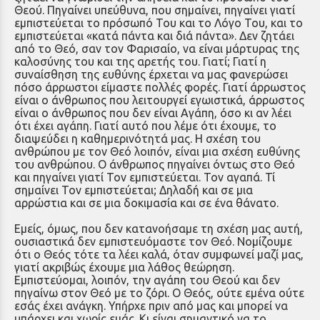
Θεού. Πηγαίνει υπεύθυνα, που σημαίνει, πηγαίνει γιατί
εμπιστεύεται το πρόσωπό Του και το Λόγο Του, και το
εμπιστεύεται «κατά πάντα και διά πάντα». Δεν ζητάει
από το Θεό, σαν τον Φαρισαίο, να είναι μάρτυρας της
καλοσύνης του και της αρετής του. Γιατί; Γιατί η
συναίσθηση της ευθύνης έρχεται να μας φανερώσει
πόσο άρρωστοι είμαστε πολλές φορές. Γιατί άρρωστος
είναι ο άνθρωπος που λειτουργεί εγωιστικά, άρρωστος
είναι ο άνθρωπος που δεν είναι Αγάπη, όσο κι αν λέει
ότι έχει αγάπη. Γιατί αυτό που λέμε ότι έχουμε, το
διαψεύδει η καθημερινότητά μας. Η σχέση του
ανθρώπου με τον Θεό λοιπόν, είναι μια σχέση ευθύνης
του ανθρώπου. Ο άνθρωπος πηγαίνει όντως στο Θεό
και πηγαίνει γιατί Τον εμπιστεύεται. Τον αγαπά. Τί
σημαίνει Τον εμπιστεύεται; Δηλαδή και σε μια
αρρώστια και σε μια δοκιμασία και σε ένα θάνατο.
Εμείς, όμως, που δεν κατανοήσαμε τη σχέση μας αυτή,
ουσιαστικά δεν εμπιστευόμαστε τον Θεό. Νομίζουμε
ότι ο Θεός τότε τα λέει καλά, όταν συμφωνεί μαζί μας,
γιατί ακριβώς έχουμε μια λάθος θεώρηση.
Εμπιστεύομαι, λοιπόν, την αγάπη του Θεού και δεν
πηγαίνω στον Θεό με το ζόρι. Ο Θεός, ούτε εμένα ούτε
εσάς έχει ανάγκη. Υπήρχε πριν από μας και μπορεί να
υπάρχει και χωρίς εμάς. Κι είναι σημαντικό να το