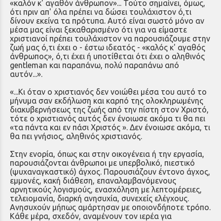
«καλόν κ' αγαθόν άνθρωπον»... Τούτο σημαίνει, όμως,
ότι πριν απ' όλα πρέπει να δώσει τουλάχιστον ό,τι
δίνουν εκείνα τα πρότυπα. Αυτό είναι σωστό μόνο αν
μέσα μας είναι ξεκαθαρισμένο ότι για να είμαστε
χριστιανοί πρέπει τουλάχι­στον να παρουσιάζουμε στην
ζωή μας ό,τι έχει ο - έστω ιδεατός - «καλός κ' αγαθός
άνθρωπος», ό,τι έχει ή υποτίθεται ότι έχει ο αληθινός
gentleman και παραπάνω, πολύ παραπάνω από
αυτόν...».
«...Κι όταν ο χριστιανός δεν νοιώθει μέσα του αυτό το
μήνυμα σαν εκδήλωση και καρπό της ολο­κληρωμένης
διακυβερνήσεως της ζωής από την πίστη στον Χριστό,
τότε ο χριστιανός αυτός δεν ένοιωσε ακόμα τι θα πει
«τα πάντα και εν πάσι Χριστός ». Δεν ένοιωσε ακόμα, τι
θα πει γνήσιος, αληθινός χριστιανός.
Στην ενορία, όπως και στην οικογέ­νεια ή την εργασία,
παρουσιάζονται άνθρωποι με υπερβολι­κό, πιεστικό
(ψυχαναγκαστικό) άγχος. Παρουσιάζουν έντονο άγχος,
εμμονές, κακή διάθεση, επαναλαμβανόμενους
αρνητικούς λογισμούς, ενασχόληση με λεπτομέρειες,
τελειομανία, διαρκή ανησυχία, συνεχείς ελέγχους.
Ανησυχούν μήπως αμάρτησαν με οποιονδήποτε τρό­πο.
Κάθε μέρα, σχεδόν, αναμένουν τον ιερέα για