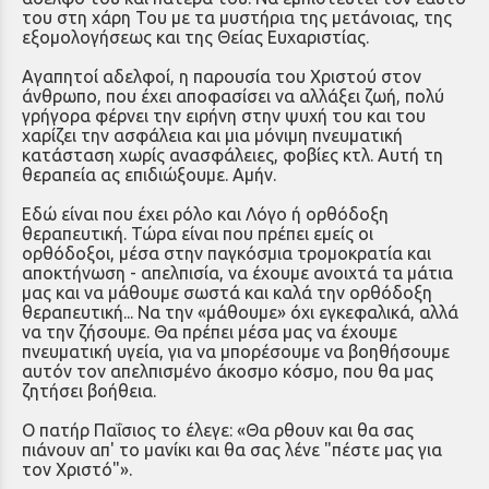
του στη χάρη Του με τα μυστήρια της μετάνοιας, της
εξομολογήσεως και της Θείας Ευχαριστίας.
Αγαπητοί αδελφοί, η παρουσία του Χριστού στον
άνθρωπο, που έχει αποφασίσει να αλλάξει ζωή, πολύ
γρήγορα φέρνει την ειρήνη στην ψυχή του και του
χαρίζει την ασφάλεια και μια μό­νιμη πνευματική
κατάσταση χωρίς ανασφάλειες, φοβίες κτλ. Αυτή τη
θεραπεία ας επιδιώξουμε. Αμήν.
Εδώ είναι που έχει ρόλο και Λόγο ή ορθόδοξη
θεραπευτική. Τώρα είναι που πρέπει εμείς οι
ορθόδοξοι, μέσα στην παγκόσμια τρομοκρατία και
αποκτήνωση - απελπισία, να έχουμε ανοιχτά τα μάτια
μας και να μά­θουμε σωστά και καλά την ορθόδοξη
θεραπευτική... Να την «μάθου­με» όχι εγκεφαλικά, αλλά
να την ζήσουμε. Θα πρέπει μέσα μας να έχουμε
πνευματική υγεία, για να μπορέσουμε να βοηθήσουμε
αυτόν τον απελπισμένο άκοσμο κόσμο, που θα μας
ζητήσει βοήθεια.
Ο πατήρ Παΐσιος το έλεγε: «Θα ρθουν και θα σας
πιάνουν απ' το μανίκι και θα σας λένε "πέστε μας για
τον Χριστό"».