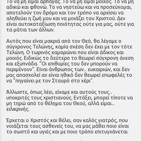
Το να μη είμαι άρπαγας. Το να μη είμαι μοιχός. Το να μη
αδικώ και φθονώ. Το να νηστεύω και να προσεύχομαι,
αποτελούν τον δρόμο και τον τρόπο να αρχίσει να
αληθεύει η ζωή μου και να μοιάζει του Χριστού. Δεν
είναι αυτοκαταξίωση ποιότητας ούτε για μας, ούτε για
τα μάτια των άλλων.
Αυτός που είναι μακριά από τον Θεό, θα λέγαμε ο
σύγχρονος Τελώνης, καμία σχέση δεν έχει με τον τότε
Τελώνη. Ο τωρινός καμαρώνει που είναι άδικος και
μοιχός. Ειδικώς το δεύτερο το θεωρεί σύγχρονη άνεση
και εξυπνάδα. "Οι επιθυμίες του δεν μπορούν να
περιμένουν". Είναι άνθρωπος των... ευκαιριών, και δεν
μας απασχολεί αν είναι ηθικό δεν θεωρεί επωφελές το
να "πηγαίνει με τον Σταυρό στο χέρι".
Άλλωστε, όπως λέει, είχαμε και αυτούς τους...
υποκριτές τους χριστιανούς. Εντάξει, μπορεί τίποτε να
μη τηρώ από το θέλημα του Θεού, αλλά είμαι...
ειλικρινής.
Έρχεται ο Χριστός και θέλει, σαν καλός γιατρός, που
νοιάζεται τους ασθενείς του, να μας μάθει ποιο είναι
το σωστό και υγιές και με ποιο τρόπο επιτυγχάνεται.