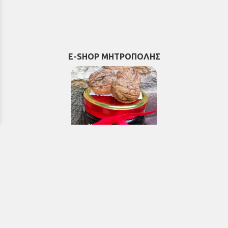
E-SHOP ΜΗΤΡΟΠΟΛΗΣ
Εκκλησιαστικά & Μοναστηριακά
προϊόντα, εικόνες, εκδόσεις κ.ά.
e-Shop