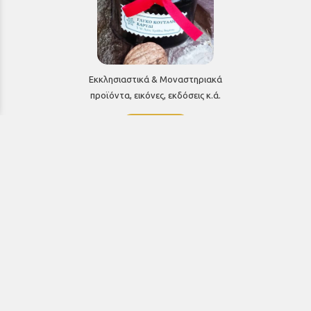
Εκκλησιαστικά & Μοναστηριακά
προϊόντα, εικόνες, εκδόσεις κ.ά.
e-Shop
ΧΡΗΣΙΜΑ ΤΗΛΕΦΩΝΑ
Τηλεφωνικό κέντρο:
26910 21776
&
26910 21777
1ος Όροφος
Πρωτοσύγκελλος: Εσωτερικό 207
Γραμματεία: Εσωτερικό 104