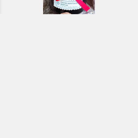
Εκκλησιαστικά & Μοναστηριακά
προϊόντα, εικόνες, εκδόσεις κ.ά.
e-Shop
ΧΡΗΣΙΜΑ ΤΗΛΕΦΩΝΑ
Τηλεφωνικό κέντρο:
26910 21776
&
26910 21777
1ος Όροφος
Πρωτοσύγκελλος: Εσωτερικό 207
Γραμματεία: Εσωτερικό 104
Γραφείο Γάμου-Διαζυγίων: Εσωτερικό 108