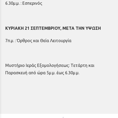
6.30μ.μ. : Εσπερινός
ΚΥΡΙΑΚΗ 21 ΣΕΠΤΕΜΒΡΙΟΥ, ΜΕΤΑ ΤΗΝ ΥΨΩΣΗ
7π.μ. : Όρθρος και Θεία Λειτουργία
Μυστήριο Ιεράς Εξομολογήσεως: Τετάρτη και
Παρασκευή από ώρα 5μ.μ. έως 6.30μ.μ.