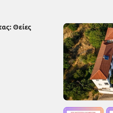
ας: Θείες