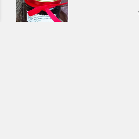
Εκκλησιαστικά & Μοναστηριακά
προϊόντα, εικόνες, εκδόσεις κ.ά.
e-Shop