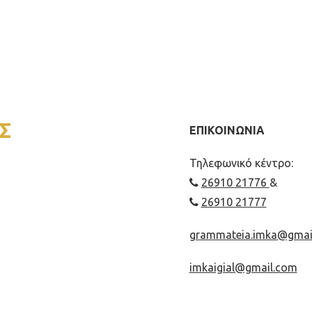
Σ
ΕΠΙΚΟΙΝΩΝΙΑ
Τηλεφωνικό κέντρο:
26910 21776
&
26910 21777
grammateia.imka@gmai
imkaigial@gmail.com