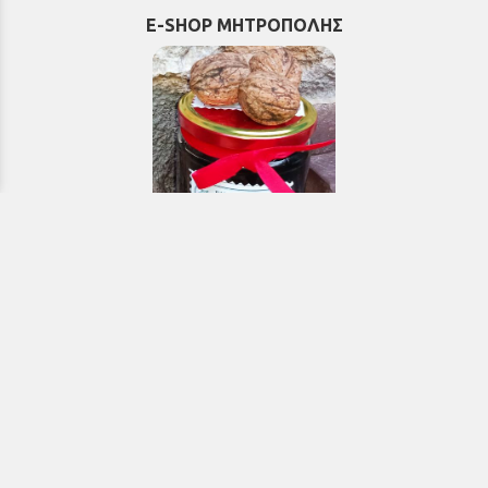
E-SHOP ΜΗΤΡΟΠΟΛΗΣ
Εκκλησιαστικά & Μοναστηριακά
προϊόντα, εικόνες, εκδόσεις κ.ά.
e-Shop
ΧΡΗΣΙΜΑ ΤΗΛΕΦΩΝΑ
Τηλεφωνικό κέντρο:
26910 21776
&