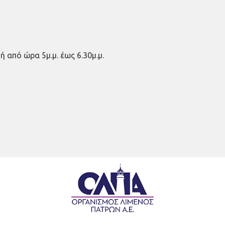
από ώρα 5μ.μ. έως 6.30μ.μ.