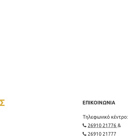
Σ
ΕΠΙΚΟΙΝΩΝΙΑ
Τηλεφωνικό κέντρο:
26910 21776
&
26910 21777