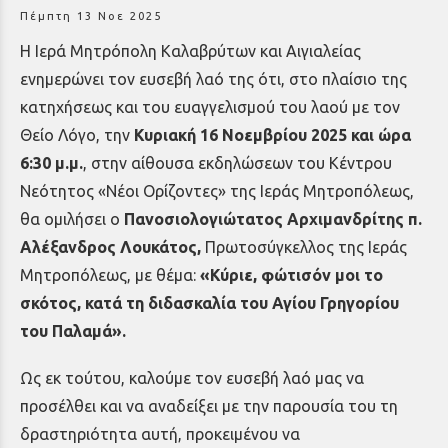
Πέμπτη 13 Νοε 2025
Η Ιερά Μητρόπολη Καλαβρύτων και Αιγιαλείας
ενημερώνει τον ευσεβή λαό της ότι, στο πλαίσιο της
κατηχήσεως και του ευαγγελισμού του λαού με τον
Θείο Λόγο, την
Κυριακή 16 Νοεμβρίου 2025 και ώρα
6:30 μ.μ.
, στην αίθουσα εκδηλώσεων του Κέντρου
Νεότητος «Νέοι Ορίζοντες» της Ιεράς Μητροπόλεως,
θα ομιλήσει ο
Πανοσιολογιώτατος Αρχιμανδρίτης π.
Αλέξανδρος Λουκάτος,
Πρωτοσύγκελλος
της Ιεράς
Μητροπόλεως, με θέμα:
«Κύριε, φώτισόν μοι το
σκότος, κατά τη διδασκαλία του Αγίου Γρηγορίου
του Παλαμά»
.
Ως εκ τούτου, καλούμε τον ευσεβή λαό μας να
προσέλθει και να αναδείξει με την παρουσία του τη
δραστηριότητα αυτή, προκειμένου να