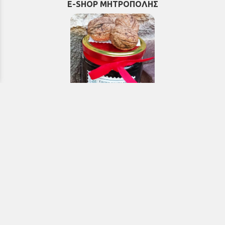
E-SHOP ΜΗΤΡΟΠΟΛΗΣ
Εκκλησιαστικά & Μοναστηριακά
προϊόντα, εικόνες, εκδόσεις κ.ά.
e-Shop
ΧΡΗΣΙΜΑ ΤΗΛΕΦΩΝΑ
Τηλεφωνικό κέντρο:
26910 21776
&
26910 21777