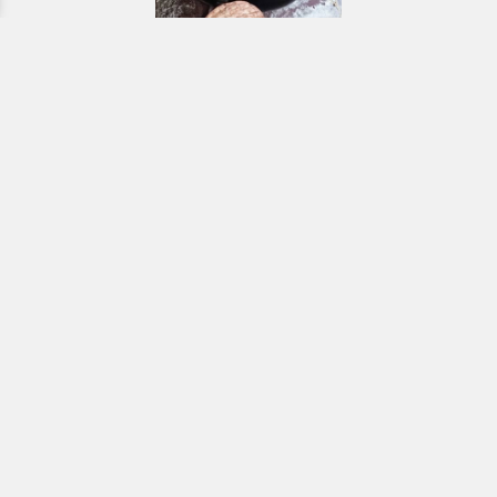
Εκκλησιαστικά & Μοναστηριακά
προϊόντα, εικόνες, εκδόσεις κ.ά.
e-Shop
ΧΡΗΣΙΜΑ ΤΗΛΕΦΩΝΑ
Τηλεφωνικό κέντρο:
26910 21776
&
26910 21777
1ος Όροφος
Πρωτοσύγκελλος: Εσωτερικό 207
Γραμματεία: Εσωτερικό 104
Γραφείο Γάμου-Διαζυγίων: Εσωτερικό 108