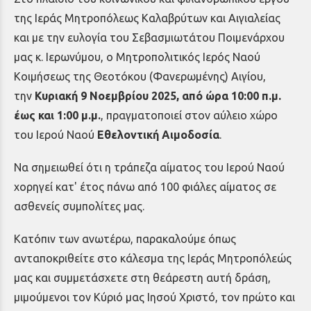
της Ιεράς Μητροπόλεως Καλαβρύτων και Αιγιαλείας
και με την ευλογία του Σεβασμιωτάτου Ποιμενάρχου
μας κ. Ιερωνύμου, ο Μητροπολιτικός Ιερός Ναού
Κοιμήσεως της Θεοτόκου (Φανερωμένης) Αιγίου,
την
Κυριακή 9 Νοεμβρίου 2025, από ώρα 10:00 π.μ.
έως και 1:00 μ.μ.
, πραγματοποιεί στον αύλειο χώρο
του Ιερού Ναού
Εθελοντική Αιμοδοσία
.
Να σημειωθεί ότι η τράπεζα αίματος του Ιερού Ναού
χορηγεί κατ' έτος πάνω από 100 φιάλες αίματος σε
ασθενείς συμπολίτες μας.
Κατόπιν των ανωτέρω, παρακαλούμε όπως
ανταποκριθείτε στο κάλεσμα
της Ιεράς Μητροπόλεώς
μας και συμμετάσχετε στη θεάρεστη αυτή δράση
,
μιμούμενοι τον Κύριό μας Ιησού Χριστό,
τον πρώτο και