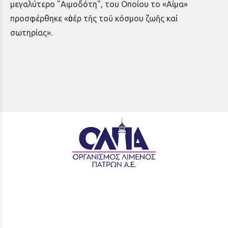
μεγαλύτερο "Αιμοδότη", του Οποίου το «Αίμα»
προσφέρθηκε «ὑπέρ τῆς τοῦ κόσμου ζωῆς καί
σωτηρίας»
.