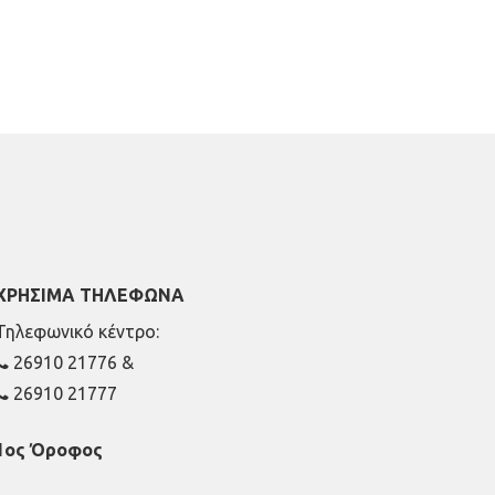
ΧΡΗΣΙΜΑ ΤΗΛΕΦΩΝΑ
Τηλεφωνικό κέντρο:
26910 21776
&
26910 21777
1ος Όροφος