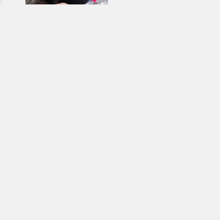
Εκκλησιαστικά & Μοναστηριακά
προϊόντα, εικόνες, εκδόσεις κ.ά.
e-Shop