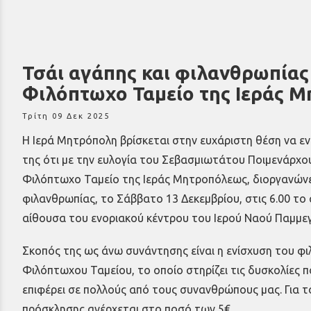
Τσάι αγάπης και φιλανθρωπίας 
Φιλόπτωχο Ταμείο της Ιεράς 
Τρίτη 09 Δεκ 2025
Η Ιερά Μητρόπολη βρίσκεται στην ευχάριστη θέση να ε
της ότι με την ευλογία του Σεβασμιωτάτου Ποιμενάρχου
Φιλόπτωχο Ταμείο της Ιεράς Μητροπόλεως, διοργανώνει
φιλανθρωπίας, το Σάββατο 13 Δεκεμβρίου, στις 6.00 το
αίθουσα του ενοριακού κέντρου του Ιερού Ναού Παμμε
Σκοπός της ως άνω συνάντησης είναι η ενίσχυση του φι
Φιλόπτωχου Ταμείου, το οποίο στηρίζει τις δυσκολίες π
επιφέρει σε πολλούς από τους συνανθρώπους μας. Για τ
πρόσκλησης ανέρχεται στο ποσό των 5€.