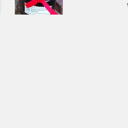
Εκκλησιαστικά & Μοναστηριακά
προϊόντα, εικόνες, εκδόσεις κ.ά.
e-Shop