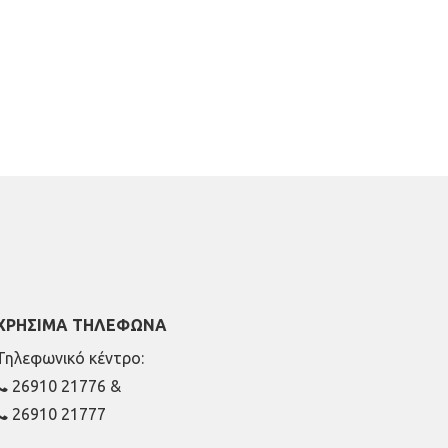
ΧΡΗΣΙΜΑ ΤΗΛΕΦΩΝΑ
Τηλεφωνικό κέντρο:
26910 21776
&
26910 21777