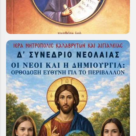
Κυριακή 18 Ιαν 2026
Με εκκλησιαστική λαμπρότητα και πνευματική
κατάνυξη τελέσθηκε σήμερα, στο Παρεκκλήσιο του
Αγίου Αθανασίου στο πρώην Ορφανοτροφείο
Καλαβρύτων, Αρχιερατική Θεία Λειτουργία...
“Δ΄ Συνέδριο Νεολαίας Ιεράς Μητροπόλεως
Καλαβρύτων & Αιγιαλείας «Οι Νέοι και η
Δημιουργία: Ορθόδοξη Ευθύνη για το
Περιβάλλον»”