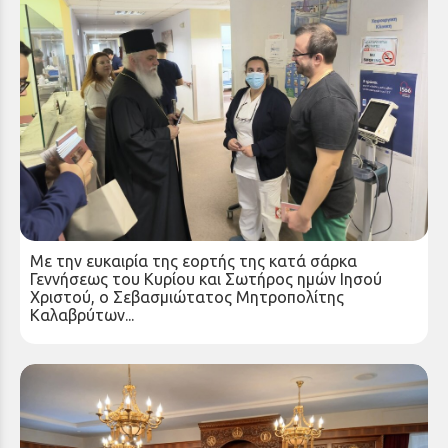
Ποιμαντική επίσκεψη του Σεβασμιωτάτου
Μητροπολίτου Καλαβρύτων και Αιγιαλείας κ.
Ιερωνύμου στο Γενικό Νοσοκομείο Αιγίου
Πέμπτη 25 Δεκ 2025
Με την ευκαιρία της εορτής της κατά σάρκα
Γεννήσεως του Κυρίου και Σωτήρος ημών Ιησού
Χριστού, ο Σεβασμιώτατος Μητροπολίτης
Καλαβρύτων...