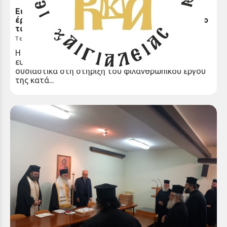
Ευχαριστίες για τη στήριξη του φιλανθρωπικού
έργου της Ιεράς Μητροπόλεως κατά την περίοδο
των Χριστουγέννων 2025
Τετάρτη 21 Ιαν 2026
Η Ιερά Μητρόπολη εκφράζει τις θερμότατες
ευχαριστίες της προς όλους όσοι συνέβαλαν
ουσιαστικά στη στήριξη του φιλανθρωπικού έργου
της κατά...