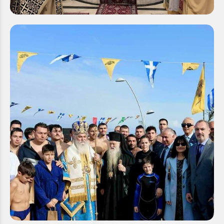
ιερουργούντος του Σεβασμιωτάτου...
Λαμπρός εορτασμός των Αγίων Θεοφανείων
στην Ιερά Μητρόπολη Καλαβρύτων και Αιγιαλείας
Τετάρτη 07 Ιαν 2026
Με ιδιαίτερη εκκλησιαστική λαμπρότητα
εορτάστηκε η Δεσποτική Εορτή των Θεοφανείων
στην Ιερά Μητρόπολη Καλαβρύτων και Αιγιαλείας,
παρουσία πλήθους πιστών, οι...