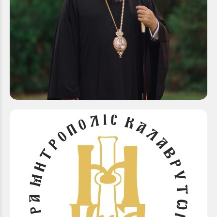
Δ΄Συνέδριο Νεολαίας Ιεράς Μητροπόλεως
Καλαβρύτων και Αιγιαλείας: "Η φωνή της
Νεότητας στο επίκεντρο της Τοπικής Εκκλησίας”
Αγαπητοί μου νέοι και νέες, Αγαπητοί μου αδελφοί,
Η Νεότητα, όπως όλοι γνωρίζουμε, αποτελεί το
πλέον δημιουργικό στάδιο πνευματικής καλλιέργειας
και ελπιδοφόρας...