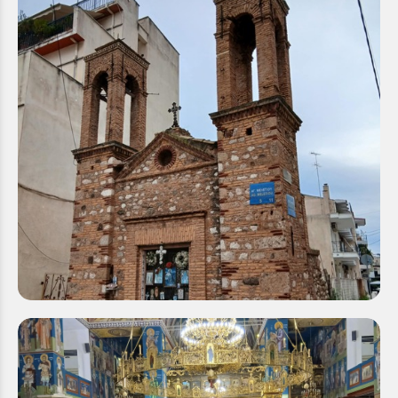
Παραχώρηση οικοπέδου Ιερού Ναού Αγίου
Μελετίου Αιγίου στην Ιερά Μητρόπολη
Καλαβρύτων και Αιγιαλείας
Δευτέρα 22 Δεκ 2025
Με αισθήματα βαθύτατης ευγνωμοσύνης, η Ιερά
Μητρόπολη Καλαβρύτων και Αιγιαλείας ανακοινώνει
την ευλογημένη πρωτοβουλία των οικογενειών
Αθανασίου, Ειρήνης και Θεώνης...