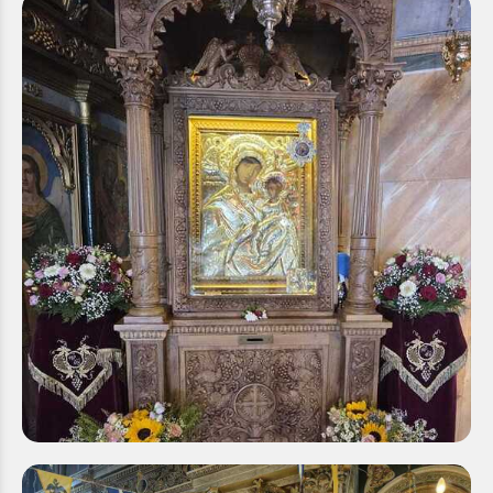
Πρόγραμμα Ακολουθιών Ιερού Προσκυνήματος
Παναγίας Τρυπητής μηνός Ιανουαρίου 2026
Τετάρτη 31 Δεκ 2025
ΠΡΟΓΡΑΜΜΑ ΑΚΟΛΟΥΘΙΩΝ ΙΕΡΟΥ
ΠΡΟΣΚΥΝΗΜΑΤΟΣ ΠΑΝΑΓΙΑΣ ΤΡΥΠΗΤΗΣ ΜΗΝΟΣ
ΙΑΝΟΥΑΡΙΟΥ 2026 ΠΕΜΠΤΗ 1 ΙΑΝΟΥΑΡΙΟΥ, ΑΓΙΟΥ
ΒΑΣΙΛΕΙΟΥ 7.00 π.μ. : ΟΡΘΡΟΣ & ΘΕΙΑ ΛΕΙΤΟΥΡΓΙΑ
ΜΕΓΑΛΟΥ ΒΑΣΙΛΕΙΟΥ 4.30...