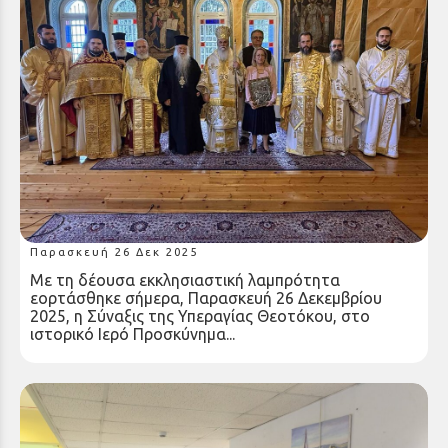
Τιμητική Βράβευση της Προϊσταμένης της
Εφορείας Αρχαιοτήτων Αχαΐας κ. Αναστασίας
Κουμούση από την Ιερά Μητρόπολη Καλαβρύτων
και Αιγιαλείας
Παρασκευή 26 Δεκ 2025
Με τη δέουσα εκκλησιαστική λαμπρότητα
εορτάσθηκε σήμερα, Παρασκευή 26 Δεκεμβρίου
2025, η Σύναξις της Υπεραγίας Θεοτόκου, στο
ιστορικό Ιερό Προσκύνημα...