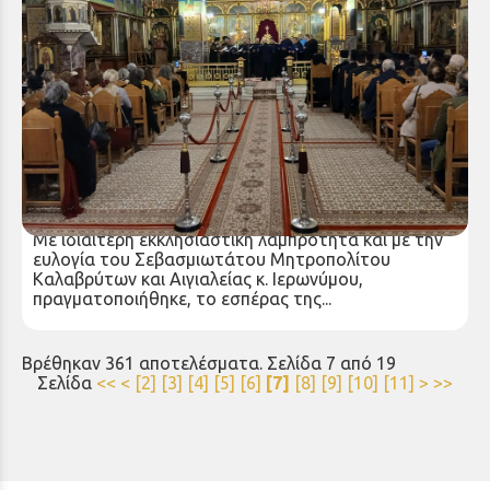
Κεντρική Χριστουγεννιάτικη Εκδήλωση της Ιεράς
Μητροπόλεως Καλαβρύτων και Αιγιαλείας
Δευτέρα 22 Δεκ 2025
Με ιδιαίτερη εκκλησιαστική λαμπρότητα και με την
ευλογία του Σεβασμιωτάτου Μητροπολίτου
Καλαβρύτων και Αιγιαλείας κ. Ιερωνύμου,
πραγματοποιήθηκε, το εσπέρας της...
Βρέθηκαν 361 αποτελέσματα. Σελίδα 7 από 19
Σελίδα
<<
<
[2]
[3]
[4]
[5]
[6]
[7]
[8]
[9]
[10]
[11]
>
>>