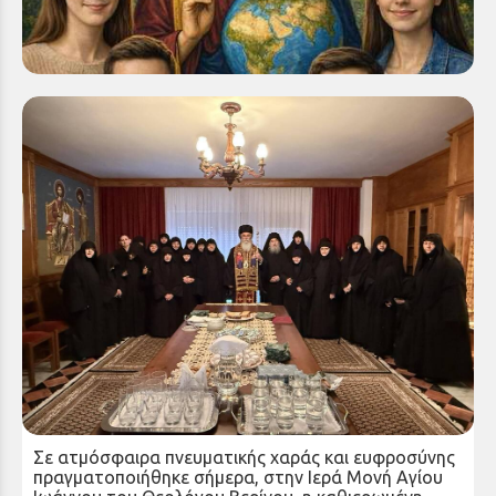
Η Ιερά Μητρόπολη Καλαβρύτων και Αιγιαλείας, στο
πλαίσιο της αδιάλειπτης μέριμνάς Της υπέρ της
νεολαίας και της σχέσεως Αυτής με τις...
Κοπή πρωτοχρονιάτικης πίτας στην Ιερά Μονή
Αγίου Ιωάννου του Θεολόγου Βερίνου της Ιεράς
Μητροπόλεως Καλαβρύτων και Αιγιαλείας
Πέμπτη 08 Ιαν 2026
Σε ατμόσφαιρα πνευματικής χαράς και ευφροσύνης
πραγματοποιήθηκε σήμερα, στην Ιερά Μονή Αγίου