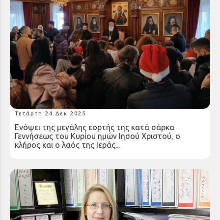
Εόρτιες ευχές κλήρου και λαού προς τον
Σεβασμιώτατο Μητροπολίτη Καλαβρύτων και
Αιγιαλείας κ. Ιερώνυμο ενόψει των
Χριστουγέννων
Τετάρτη 24 Δεκ 2025
Ενόψει της μεγάλης εορτής της κατά σάρκα
Γεννήσεως του Κυρίου ημών Ιησού Χριστού, ο
κλήρος και ο λαός της Ιεράς...