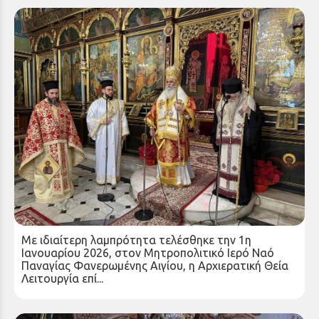
Αρχιερατική Θεία Λειτουργία και Δοξολογία για
την έναρξη του νέου έτους στην Ιερά Μητρόπολη
Καλαβρύτων και Αιγιαλείας
Παρασκευή 02 Ιαν 2026
Με ιδιαίτερη λαμπρότητα τελέσθηκε την 1η
Ιανουαρίου 2026, στον Μητροπολιτικό Ιερό Ναό
Παναγίας Φανερωμένης Αιγίου, η Αρχιερατική Θεία
Λειτουργία επί...