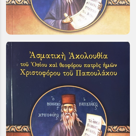
Χριστοφόρου του Παπουλάκου
Δευτέρα 19 Ιαν 2026
Η Ιερά Μητρόπολη Καλαβρύτων και Αιγιαλείας
ευχαρίστως ανακοινώνει στον ευσεβή λαό της ότι
εξεδόθη υπ’ αυτής και έχει ήδη τεθεί...
Εορτασμός της μνήμης των Αγίων Αθανασίου και
Κυρίλλου, και του Αγίου Χριστοφόρου του
Παπουλάκου στην Ιερά Μητρόπολη Καλαβρύτων
και Αιγιαλείας