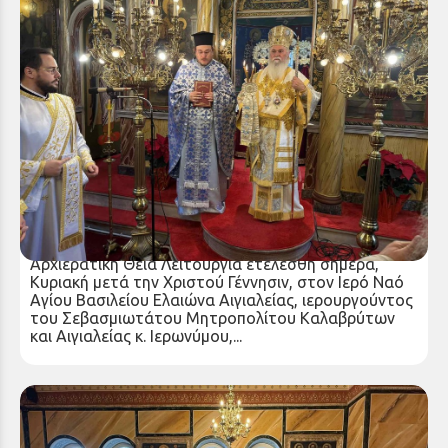
Εις Πρεσβύτερον χειροτονία στην Ιερά
Μητρόπολη Καλαβρύτων και Αιγιαλείας
Κυριακή 28 Δεκ 2025
Αρχιερατική Θεία Λειτουργία ετελέσθη σήμερα,
Κυριακή μετά την Χριστού Γέννησιν, στον Ιερό Ναό
Αγίου Βασιλείου Ελαιώνα Αιγιαλείας, ιερουργούντος
του Σεβασμιωτάτου Μητροπολίτου Καλαβρύτων
και Αιγιαλείας κ. Ιερωνύμου,...