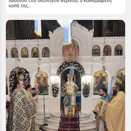
Ιωάννου του Θεολόγου Βερίνου, η καθιερωμένη
κοπή της...
Εορτασμός της Συνάξεως του Αγίου Ιωάννου του
Προδρόμου και Βαπτιστού στην Ιερά Μητρόπολη
Καλαβρύτων και Αιγιαλείας
Τετάρτη 07 Ιαν 2026
Με εκκλησιαστική μεγαλοπρέπεια τελέσθηκε σήμερα
η Αρχιερατική Θεία Λειτουργία στον πανηγυρίζοντα
Ιερό Ναό Αγίου Ιωάννου Καλλιθέας Αιγίου,