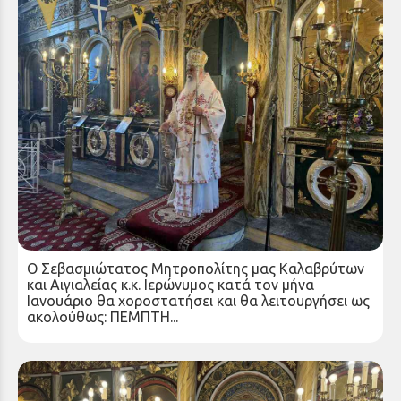
Πρόγραμμα Αρχιερατικής Χοροστασίας
Μητροπολίτου Καλαβρύτων και Αιγιαλείας κ.
Ιερωνύμου για τον Ιανουάριο
Τρίτη 30 Δεκ 2025
Ο Σεβασμιώτατος Μητροπολίτης μας Καλαβρύτων
και Αιγιαλείας κ.κ. Ιερώνυμος κατά τον μήνα
Ιανουάριο θα χοροστατήσει και θα λειτουργήσει ως
ακολούθως: ΠΕΜΠΤΗ...