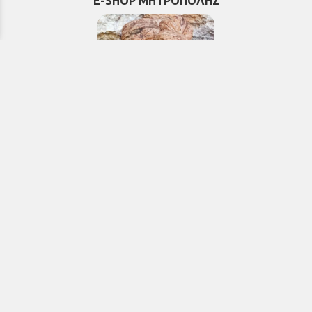
E-SHOP ΜΗΤΡΟΠΟΛΗΣ
Εκκλησιαστικά & Μοναστηριακά
προϊόντα, εικόνες, εκδόσεις κ.ά.
e-Shop
ΧΡΗΣΙΜΑ ΤΗΛΕΦΩΝΑ
Τηλεφωνικό κέντρο:
26910 21776
&
26910 21777