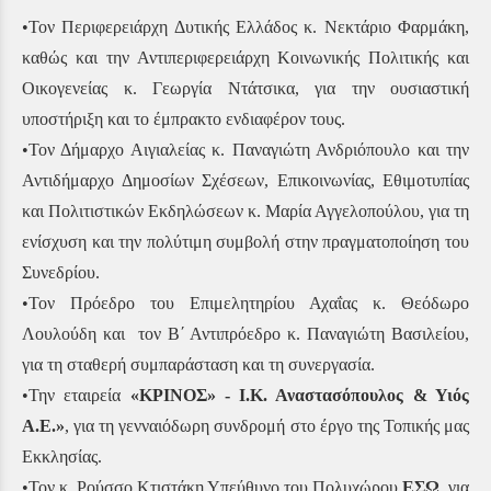
•Τον Περιφερειάρχη Δυτικής Ελλάδος κ. Νεκτάριο Φαρμάκη,
καθώς και την Αντιπεριφερειάρχη Κοινωνικής Πολιτικής και
Οικογενείας κ. Γεωργία Ντάτσικα, για την ουσιαστική
υποστήριξη και το έμπρακτο ενδιαφέρον τους.
•Τον Δήμαρχο Αιγιαλείας κ. Παναγιώτη Ανδριόπουλο και την
Αντιδήμαρχο Δημοσίων Σχέσεων, Επικοινωνίας, Εθιμοτυπίας
και Πολιτιστικών Εκδηλώσεων κ. Μαρία Αγγελοπούλου, για τη
ενίσχυση και την πολύτιμη συμβολή στην πραγματοποίηση του
Συνεδρίου.
•Τον Πρόεδρο του Επιμελητηρίου Αχαΐας κ. Θεόδωρο
Λουλούδη και τον Β΄ Αντιπρόεδρο κ. Παναγιώτη Βασιλείου,
για τη σταθερή συμπαράσταση και τη συνεργασία.
•Την εταιρεία
«ΚΡΙΝΟΣ» - Ι.Κ. Αναστασόπουλος & Υιός
Α.Ε.»
, για τη γενναιόδωρη συνδρομή στο έργο της Τοπικής μας
Εκκλησίας.
•Τον κ. Ρούσσο Κτιστάκη Υπεύθυνο του Πολυχώρου
ΕΣΩ
, για