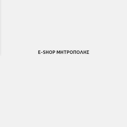
E-SHOP ΜΗΤΡΟΠΟΛΗΣ
Εκκλησιαστικά & Μοναστηριακά
προϊόντα, εικόνες, εκδόσεις κ.ά.