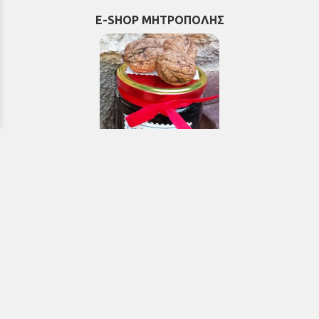
E-SHOP ΜΗΤΡΟΠΟΛΗΣ
Εκκλησιαστικά & Μοναστηριακά
προϊόντα, εικόνες, εκδόσεις κ.ά.
e-Shop
ΧΡΗΣΙΜΑ ΤΗΛΕΦΩΝΑ
Τηλεφωνικό κέντρο:
26910 21776
&