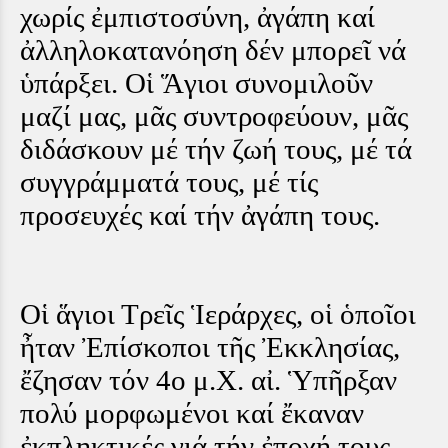
χωρίς ἐμπιστοσύνη, ἀγάπη καί
ἀλληλοκατανόηση δέν μπορεῖ νά
ὑπάρξει. Οἱ Ἅγιοι συνομιλοῦν
μαζί μας, μᾶς συντροφεύουν, μᾶς
διδάσκουν μέ τήν ζωή τους, μέ τά
συγγράμματά τους, μέ τίς
προσευχές καί τήν ἀγάπη τους.
Οἱ ἅγιοι Τρεῖς Ἱεράρχες, οἱ ὁποῖοι
ἦταν Ἐπίσκοποι τῆς Ἐκκλησίας,
ἔζησαν τόν 4ο μ.Χ. αἰ. Ὑπῆρξαν
πολύ μορφωμένοι καί ἔκαναν
ἐκπληκτικές γιά τήν ἐποχή τους