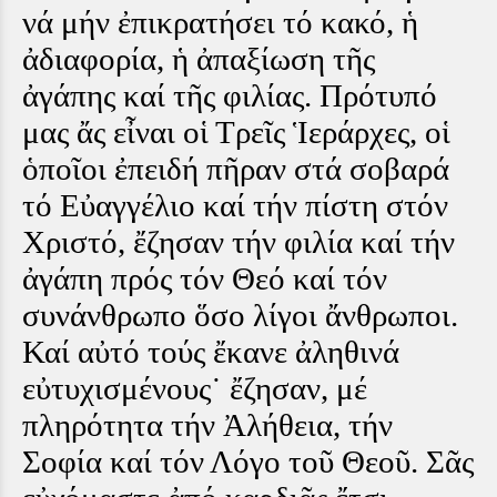
νά μήν ἐπικρατήσει τό κακό, ἡ
ἀδιαφορία, ἡ ἀπαξίωση τῆς
ἀγάπης καί τῆς φιλίας. Πρότυπό
μας ἄς εἶναι οἱ Τρεῖς Ἱεράρχες, οἱ
ὁποῖοι ἐπειδή πῆραν στά σοβαρά
τό Εὐαγγέλιο καί τήν πίστη στόν
Χριστό, ἔζησαν τήν φιλία καί τήν
ἀγάπη πρός τόν Θεό καί τόν
συνάνθρωπο ὅσο λίγοι ἄνθρωποι.
Καί αὐτό τούς ἔκανε ἀληθινά
εὐτυχισμένους˙ ἔζησαν, μέ
πληρότητα τήν Ἀλήθεια, τήν
Σοφία καί τόν Λόγο τοῦ Θεοῦ. Σᾶς