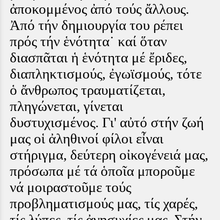
ἀποκομμένος ἀπό τούς ἄλλους.
Ἀπό τήν δημιουργία του ρέπει
πρός τήν ἑνότητα˙ καί ὅταν
διασπᾶται ἡ ἑνότητα μέ ἔριδες,
διαπληκτισμούς, ἐγωϊσμούς, τότε
ὁ ἄνθρωπος τραυματίζεται,
πληγώνεται, γίνεται
δυστυχισμένος. Γι' αὐτό στήν ζωή
μας οἱ ἀληθινοί φίλοι εἶναι
στήριγμα, δεύτερη οἰκογένειά μας,
πρόσωπα μέ τά ὁποῖα μποροῦμε
νά μοιραστοῦμε τούς
προβληματισμούς μας, τίς χαρές,
τίς λύπες, τίς ἀνησυχίες μας. Στήν