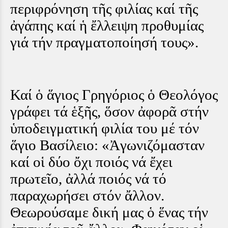
περιφρόνηση τῆς φιλίας καί τῆς
ἀγάπης καί ἡ ἔλλειψη προθυμίας
γιά τήν πραγματοποίησή τους».
Καί ὁ ἅγιος Γρηγόριος ὁ Θεολόγος
γράφει τά ἑξῆς, ὅσον ἀφορᾶ στήν
ὑποδειγματική φιλία του μέ τόν
ἅγιο Βασίλειο: «Ἀγωνιζόμασταν
καί οἱ δύο ὄχι ποιός νά ἔχει
πρωτεῖο, ἀλλά ποιός νά τό
παραχωρήσει στόν ἄλλον.
Θεωρούσαμε δική μας ὁ ἕνας τήν