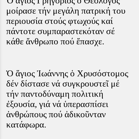
Ὁ ἅγιος Γρηγόριος ὁ Θεολόγος
μοίρασε τήν μεγάλη πατρική του
περιουσία στούς φτωχούς καί
πάντοτε συμπαραστεκόταν σέ
κάθε ἄνθρωπο πού ἔπασχε.
Ὁ ἅγιος Ἰωάννης ὁ Χρυσόστομος
δέν δίστασε νά συγκρουστεῖ μέ
τήν παντοδύναμη πολιτική
ἐξουσία, γιά νά ὑπερασπίσει
ἀνθρώπους πού ἀδικοῦνταν
κατάφωρα.