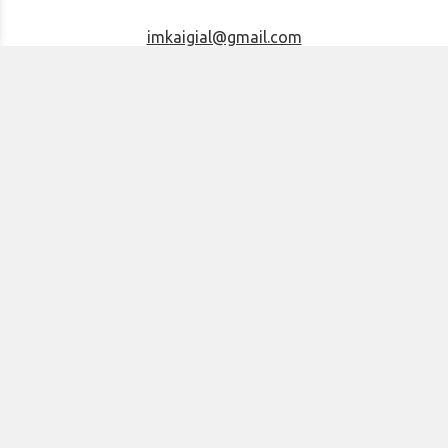
imkaigial@gmail.com
ΚΟΙΝΩΝΙΚΑ ΔΙΚΤΥΑ
Facebook
Instagram
YouTube