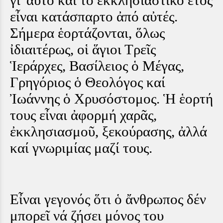
γι' αὐτό καί τό ἐκκλησιαστικό ἔτος
εἶναι κατάσπαρτο ἀπό αὐτές.
Σήμερα ἑορτάζονται, ὅλως
ἰδιαιτέρως, οἱ ἅγιοι Τρεῖς
Ἱεράρχες, Βασίλειος ὁ Μέγας,
Γρηγόριος ὁ Θεολόγος καί
Ἰωάννης ὁ Χρυσόστομος. Ἡ ἑορτή
τους εἶναι ἀφορμή χαρᾶς,
ἐκκλησιασμοῦ, ξεκούρασης, ἀλλά
καί γνωριμίας μαζί τους.
Εἶναι γεγονός ὅτι ὁ ἄνθρωπος δέν
μπορεῖ νά ζήσει μόνος του