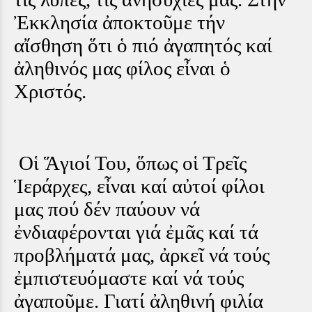
Ἐκκλησία ἀποκτοῦμε τήν
αἴσθηση ὅτι ὁ πιό ἀγαπητός καί
ἀληθινός μας φίλος εἶναι ὁ
Χριστός.
Οἱ Ἅγιοί Του, ὅπως οἱ Τρεῖς
Ἱεράρχες, εἶναι καί αὐτοί φίλοι
μας πού δέν παύουν νά
ἐνδιαφέρονται γιά ἐμᾶς καί τά
προβλήματά μας, ἀρκεῖ νά τούς
ἐμπιστευόμαστε καί νά τούς
ἀγαποῦμε. Γιατί ἀληθινή φιλία