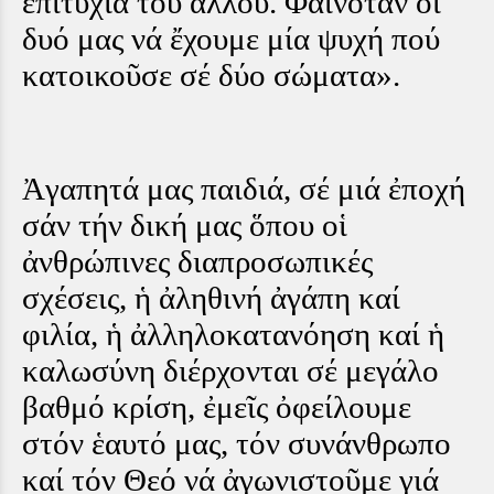
ἐπιτυχία τοῦ ἄλλου. Φαινόταν οἱ
δυό μας νά ἔχουμε μία ψυχή πού
κατοικοῦσε σέ δύο σώματα».
Ἀγαπητά μας παιδιά, σέ μιά ἐποχή
σάν τήν δική μας ὅπου οἱ
ἀνθρώπινες διαπροσωπικές
σχέσεις, ἡ ἀληθινή ἀγάπη καί
φιλία, ἡ ἀλληλοκατανόηση καί ἡ
καλωσύνη διέρχονται σέ μεγάλο
βαθμό κρίση, ἐμεῖς ὀφείλουμε
στόν ἑαυτό μας, τόν συνάνθρωπο
καί τόν Θεό νά ἀγωνιστοῦμε γιά