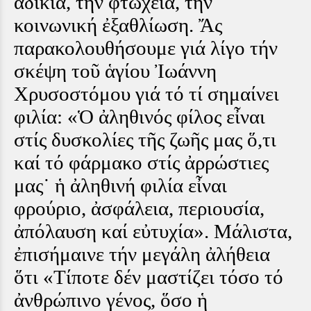
ἀδικία, τήν φτώχεια, τήν
κοινωνική ἐξαθλίωση. Ἄς
παρακολουθήσουμε γιά λίγο τήν
σκέψη τοῦ ἁγίου Ἰωάννη
Χρυσοστόμου γιά τό τί σημαίνει
φιλία: «Ὁ ἀληθινός φίλος εἶναι
στίς δυσκολίες τῆς ζωῆς μας ὅ,τι
καί τό φάρμακο στίς ἀρρώστιες
μας˙ ἡ ἀληθινή φιλία εἶναι
φρούριο, ἀσφάλεια, περιουσία,
ἀπόλαυση καί εὐτυχία». Μάλιστα,
ἐπισήμαινε τήν μεγάλη ἀλήθεια
ὅτι «Τίποτε δέν μαστίζει τόσο τό
ἀνθρώπινο γένος, ὅσο ἡ