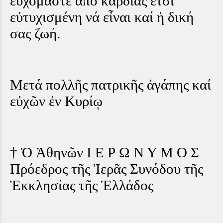
εὐχόμαστε ἀπό καρδιᾶς ἔτσι
εὐτυχισμένη νά εἶναι καί ἡ δική
σας ζωή.
Μετά πολλῆς πατρικῆς ἀγάπης καί
εὐχῶν ἐν Κυρίῳ
† Ὁ Ἀθηνῶν Ι Ε Ρ Ω Ν Υ Μ Ο Σ
Πρόεδρος τῆς Ἱερᾶς Συνόδου τῆς
Ἐκκλησίας τῆς Ἑλλάδος