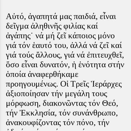
Αὐτό, ἀγαπητά μας παιδιά, εἶναι
δεῖγμα ἀληθινῆς φιλίας καί
ἀγάπης˙ νά μή ζεῖ κάποιος μόνο
γιά τόν ἑαυτό του, ἀλλά νά ζεῖ καί
γιά τούς ἄλλους, γιά νά ἐπιτευχθεῖ,
ὅσο εἶναι δυνατόν, ἡ ἑνότητα στήν
ὁποία ἀναφερθήκαμε
προηγουμένως. Οἱ Τρεῖς Ἱεράρχες
ἀξιοποίησαν τήν μεγάλη τους
μόρφωση, διακονῶντας τόν Θεό,
τήν Ἐκκλησία, τόν συνάνθρωπο,
ἀνακουφίζοντας τόν
πόνο, τήν