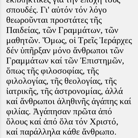
σπουδές. Γι' αὐτόν τόν λόγο
θεωροῦνται προστάτες τῆς
Παιδείας, τῶν Γραμμάτων, τῶν
μαθητῶν. Ὅμως, οἱ Τρεῖς Ἱεράρχες
δέν ὑπῆρξαν μόνο ἄνθρωποι τῶν
Γραμμάτων καί τῶν Ἐπιστημῶν,
ὅπως τῆς φιλοσοφίας, τῆς
φιλολογίας, τῆς θεολογίας, τῆς
ἰατρικῆς, τῆς ἀστρονομίας, ἀλλά
καί ἄνθρωποι ἀληθινῆς ἀγάπης καί
φιλίας. Ἀγάπησαν πρῶτα ἀπό
ὅλους καί ἀπό ὅλα τόν Χριστό,
καί παράλληλα κάθε ἄνθρωπο.