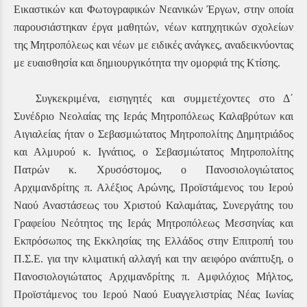
Εικαστικών και Φωτογραφικών Νεανικών Έργων, στην οποία
παρουσιάστηκαν έργα μαθητών, νέων κατηχητικών σχολείων
της Μητροπόλεως και νέων με ειδικές ανάγκες, αναδεικνύοντας
με ευαισθησία και δημιουργικότητα την ομορφιά της Κτίσης.
Συγκεκριμένα, εισηγητές και συμμετέχοντες στο Δ΄
Συνέδριο Νεολαίας της Ιεράς Μητροπόλεως Καλαβρύτων και
Αιγιαλείας ήταν ο Σεβασμιώτατος Μητροπολίτης Δημητριάδος
και Αλμυρού κ. Ιγνάτιος, ο Σεβασμιώτατος Μητροπολίτης
Πατρών κ. Χρυσόστομος, ο Πανοσιολογιώτατος
Αρχιμανδρίτης π. Αλέξιος Αρώνης, Προϊστάμενος του Ιερού
Ναού Αναστάσεως του Χριστού Καλαμάτας, Συνεργάτης του
Γραφείου Νεότητος της Ιεράς Μητροπόλεως Μεσσηνίας και
Εκπρόσωπος της Εκκλησίας της Ελλάδος στην Επιτροπή του
Π.Σ.Ε. για την κλιματική αλλαγή και την αειφόρο ανάπτυξη, ο
Πανοσιολογιώτατος Αρχιμανδρίτης π. Αμφιλόχιος Μήλτος,
Προϊστάμενος του Ιερού Ναού Ευαγγελιστρίας Νέας Ιωνίας