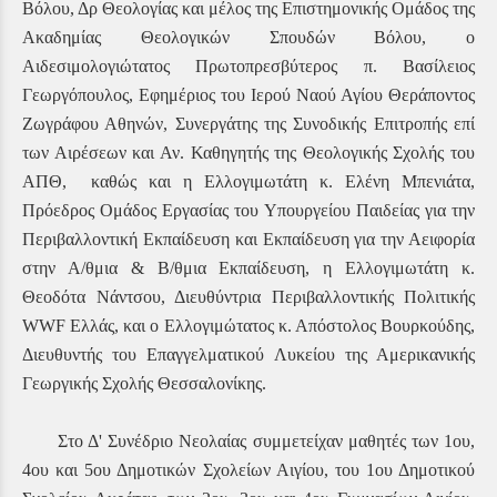
Βόλου, Δρ Θεολογίας και μέλος της Επιστημονικής Ομάδος της
Ακαδημίας Θεολογικών Σπουδών Βόλου, ο
Αιδεσιμολογιώτατος Πρωτοπρεσβύτερος π. Βασίλειος
Γεωργόπουλος, Εφημέριος του Ιερού Ναού Αγίου Θεράποντος
Ζωγράφου Αθηνών, Συνεργάτης της Συνοδικής Επιτροπής επί
των Αιρέσεων και Αν. Καθηγητής της Θεολογικής Σχολής του
ΑΠΘ, καθώς και η Ελλογιμωτάτη κ. Ελένη Μπενιάτα,
Πρόεδρος Ομάδος Εργασίας του Υπουργείου Παιδείας για την
Περιβαλλοντική Εκπαίδευση και Εκπαίδευση για την Αειφορία
στην Α/θμια & Β/θμια Εκπαίδευση, η Ελλογιμωτάτη κ.
Θεοδότα Νάντσου, Διευθύντρια Περιβαλλοντικής Πολιτικής
WWF Ελλάς, και ο Ελλογιμώτατος κ. Απόστολος Βουρκούδης,
Διευθυντής του Επαγγελματικού Λυκείου της Αμερικανικής
Γεωργικής Σχολής Θεσσαλονίκης.
Στο Δ' Συνέδριο Νεολαίας συμμετείχαν μαθητές των 1ου,
4ου και 5ου Δημοτικών Σχολείων Αιγίου, του 1ου Δημοτικού