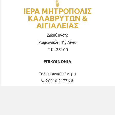
ΙΕΡΑ ΜΗΤΡΟΠΟΛΙΣ
ΚΑΛΑΒΡΥΤΩΝ &
ΑΙΓΙΑΛΕΙΑΣ
Διεύθυνση:
Ρωμανιώλη 41, Αίγιο
Τ.Κ.: 25100
ΕΠΙΚΟΙΝΩΝΙΑ
Τηλεφωνικό κέντρο:
26910 21776
&
26910 21777
grammateia.imka@gmail.com
imkaigial@gmail.com