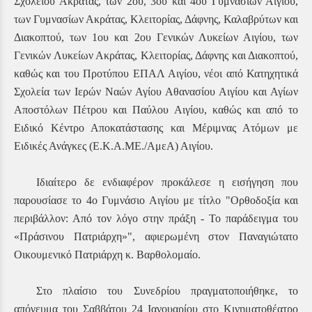
Σχολείου Ακράτας, των 2ου, 3ου και 4ου Γυμνασίων Αιγίου,
των Γυμνασίων Ακράτας, Κλειτορίας, Δάφνης, Καλαβρύτων και
Διακοπτού, των 1ου και 2ου Γενικών Λυκείων Αιγίου, των
Γενικών Λυκείων Ακράτας, Κλειτορίας, Δάφνης και Διακοπτού,
καθώς και του Προτύπου ΕΠΑΛ Αιγίου, νέοι από Κατηχητικά
Σχολεία των Ιερών Ναών Αγίου Αθανασίου Αιγίου και Αγίων
Αποστόλων Πέτρου και Παύλου Αιγίου, καθώς και από το
Ειδικό Κέντρο Αποκατάστασης και Μέριμνας Ατόμων με
Ειδικές Ανάγκες (Ε.Κ.Α.ΜΕ./ΑμεΑ) Αιγίου.
Ιδιαίτερο δε ενδιαφέρον προκάλεσε η εισήγηση που
παρουσίασε το 4ο Γυμνάσιο Αιγίου με τίτλο "Ορθοδοξία και
περιβάλλον: Από τον λόγο στην πράξη - Το παράδειγμα του
«Πράσινου Πατριάρχη»", αφιερωμένη στον Παναγιώτατο
Οικουμενικό Πατριάρχη κ. Βαρθολομαίο.
Στο πλαίσιο του Συνεδρίου πραγματοποιήθηκε, το
απόγευμα του Σαββάτου 24 Ιανουαρίου στο Κινηματοθέατρο