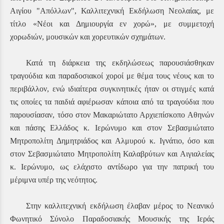
Αιγίου "Απόλλων", Καλλιτεχνική Εκδήλωση Νεολαίας, με
τίτλο «Νέοι και Δημιουργία εν χορώ», με συμμετοχή
χορωδιών, μουσικών και χορευτικών σχημάτων.
Κατά τη διάρκεια της εκδηλώσεως παρουσιάσθηκαν
τραγούδια και παραδοσιακοί χοροί με θέμα τους νέους και το
περιβάλλον, ενώ ιδιαίτερα συγκινητικές ήταν οι στιγμές κατά
τις οποίες τα παιδιά αφιέρωσαν κάποια από τα τραγούδια που
παρουσίασαν, τόσο στον
Μακαριώτατο Αρχιεπίσκοπο Αθηνών
και πάσης Ελλάδος κ. Ιερώνυμο και στον Σ
εβασμιώτατο
Μητροπολίτη Δημητριάδος και Αλμυρού κ. Ιγνάτιο, όσο και
στον Σεβασμιώτατο Μητροπολίτη Καλαβρύτων και Αιγιαλείας
κ. Ιερώνυμο, ως ελάχιστο αντίδωρο για την πατρική του
μέριμνα υπέρ της νεότητος.
Στην καλλιτεχνική εκδήλωση έλαβαν μέρος το Νεανικό
Φωνητικό Σύνολο Παραδοσιακής Μουσικής της Ιεράς