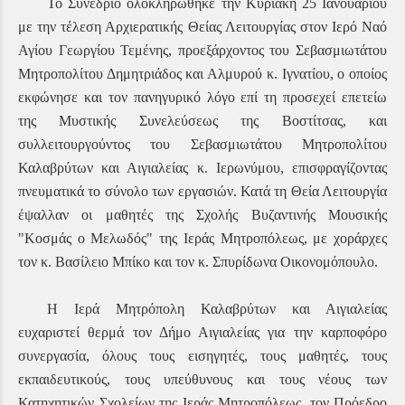
Το Συνέδριο ολοκληρώθηκε την Κυριακή 25 Ιανουαρίου
με την τέλεση Αρχιερατικής Θείας Λειτουργίας στον Ιερό Ναό
Αγίου Γεωργίου Τεμένης, προεξάρχοντος του Σεβασμιωτάτου
Μητροπολίτου Δημητριάδος και Αλμυρού κ. Ιγνατίου, ο οποίος
εκφώνησε και τον πανηγυρικό λόγο επί τη προσεχεί επετείω
της Μυστικής Συνελεύσεως της Βοστίτσας, και
συλλειτουργούντος του Σεβασμιωτάτου Μητροπολίτου
Καλαβρύτων και Αιγιαλείας κ. Ιερωνύμου, επισφραγίζοντας
πνευματικά το σύνολο των εργασιών. Κατά τη Θεία Λειτουργία
έψαλλαν οι μαθητές της Σχολής Βυζαντινής Μουσικής
"Κοσμάς ο Μελωδός" της Ιεράς Μητροπόλεως, με χοράρχες
τον κ. Βασίλειο Μπίκο και τον κ. Σπυρίδωνα Οικονομόπουλο.
Η Ιερά Μητρόπολη Καλαβρύτων και Αιγιαλείας
ευχαριστεί θερμά τον Δήμο Αιγιαλείας για την καρποφόρο
συνεργασία, όλους τους εισηγητές, τους μαθητές, τους
εκπαιδευτικούς, τους υπεύθυνους και τους νέους των
Κατηχητικών Σχολείων της Ιεράς Μητροπόλεως, τον Πρόεδρο