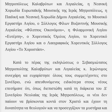
Μητροπόλεως Καλαβρύτων και Αιγιαλείας, η Νεανική
Χορωδία Ευρωπαϊκής Μουσικής της Ιεράς Μητροπόλεως, η
Παιδική και Νεανική Χορωδία Δήμου Αιγιαλείας, το Μουσικό
Εργαστήρι Αιγίου, ο Σύλλογος Φίλων Βυζαντινής Μουσικής
Αιγιαλείας «Φίλιππος Οικονόμου», η Φιλαρμονική Αιγίου
«Ευτέρπη», ο Χορευτικός Όμιλος Αιγίου, το Χορευτικό
Εργαστήρι Αιγίου και ο Λαογραφικός Χορευτικός Σύλλογος
Αιγίου «Το Χοροστάσι».
Κατά το πέρας της εκδηλώσεως ο Σεβασμιώτατος
Μητροπολίτης Καλαβρύτων και Αιγιαλείας κ. Ιερώνυμος
συνεχάρη κα ευχαρίστησε όλους τους συμμετέχοντες στο
Συνέδριο, ενώ απευθυνόμενος ειδικότερα στους νέους
επεσήμανε ότι, όπως διεπιστώθη κατά τη διάρκεια του Δ'
Συνεδρίου Νεολαίας της Ιεράς Μητροπόλεως, οι νέοι δεν
παύουν να βρίσκονται κοντά στον Χριστό και έχουν τη
δυνατότητα να θεολογούν και να προσεγγίζουν τα μυστήρια και