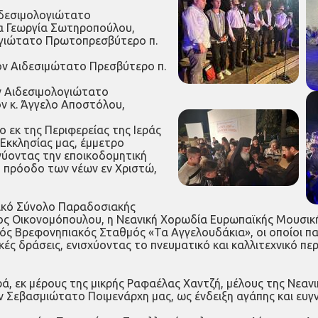
ιδεσιμολογιώτατο
α Γεωργία Σωτηροπούλου,
λογιώτατο Πρωτοπρεσβύτερο π.
ον Αιδεσιμώτατο Πρεσβύτερο π.
ν Αιδεσιμολογιώτατο
ν κ. Άγγελο Αποστόλου,
 εκ της Περιφερείας της Ιεράς
Εκκλησίας μας, έμμετρο
νύοντας την εποικοδομητική
ή πρόοδο των νέων εν Χριστώ,
τικό Σύνολο Παραδοσιακής
νος Οικονομόπουλου, η Νεανική Χορωδία Ευρωπαϊκής Μουσικ
ός Βρεφονηπιακός Σταθμός «Τα Αγγελουδάκια», οι οποίοι πα
κές δράσεις, ενισχύοντας το πνευματικό και καλλιτεχνικό π
, εκ μέρους της μικρής Ραφαέλας Χαντζή, μέλους της Νεανι
ον Σεβασμιώτατο Ποιμενάρχη μας, ως ένδειξη αγάπης και ευ