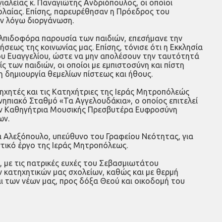
αλείας κ. Παναγιώτης Ανδριόπουλος, οι οποίοι
ολαίας. Επίσης, παρευρέθησαν η Πρόεδρος του
εν λόγω διοργάνωση.
 ελπιδοφόρα παρουσία των παιδιών, επεσήμανε την
σεως της κοινωνίας μας. Επίσης, τόνισε ότι η Εκκλησία
 του Ευαγγελίου, ώστε να μην απολέσουν την ταυτότητά
 των παιδιών, οι οποίοι με εμπιστοσύνη και πίστη
 δημιουργία θεμελίων πίστεως και ήθους.
τηχητές και τις Κατηχήτριες της Ιεράς Μητροπόλεώς
νηπιακό Σταθμό «Τα Αγγελουδάκια», ο οποίος επιτελεί
την Καθηγήτρια Μουσικής Πρεσβυτέρα Ευφροσύνη
ων.
 Αλεξόπουλο, υπεύθυνο του Γραφείου Νεότητας, για
ντικό έργο της Ιεράς Μητροπόλεως.
 με τις πατρικές ευχές του Σεβασμιωτάτου
 κατηχητικών μας σχολείων, καθώς και με θερμή
αι των νέων μας, προς δόξα Θεού και οικοδομή του