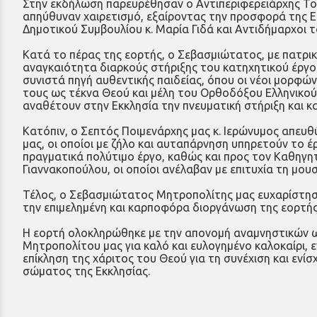
Στην εκδήλωση παρευρέθησαν ο Αντιπεριφερειάρχης Του
απηύθυναν χαιρετισμό, εξαίροντας την προσφορά της Ε
Δημοτικού Συμβουλίου κ. Μαρία Γιδά και Αντιδήμαρχοι 
Κατά το πέρας της εορτής, ο Σεβασμιώτατος, με πατρικ
αναγκαιότητα διαρκούς στήριξης του κατηχητικού έργου
συνιστά πηγή αυθεντικής παιδείας, όπου οι νέοι μορφώ
τους ως τέκνα Θεού και μέλη του Ορθοδόξου Ελληνικού Γ
αναθέτουν στην Εκκλησία την πνευματική στήριξη και 
Κατόπιν, ο Σεπτός Ποιμενάρχης μας κ. Ιερώνυμος απευθ
μας, οι οποίοι με ζήλο και αυταπάρνηση υπηρετούν το 
πραγματικά πολύτιμο έργο, καθώς και προς τον Καθηγ
Γιαννακοπούλου, οι οποίοι ανέλαβαν με επιτυχία τη μο
Τέλος, ο Σεβασμιώτατος Μητροπολίτης μας ευχαρίστησ
την επιμελημένη και καρποφόρα διοργάνωση της εορτής
Η εορτή ολοκληρώθηκε με την απονομή αναμνηστικών ως
Μητροπολίτου μας για καλό και ευλογημένο καλοκαίρι, 
επίκληση της χάριτος του Θεού για τη συνέχιση και ενί
σώματος της Εκκλησίας.