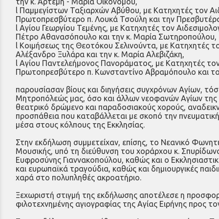
την κ. Άρτεμη - Μαρία Οικονόμου,
l Παμμεγίστων Ταξιαρχών Αβύθου, με Κατηχητές τον Α
Πρωτοπρεσβύτερο π. Λουκά Τσούλη και την Πρεσβυτέρ
l Αγίου Γεωργίου Τεμένης, με Κατηχητές τον Αιδεσιμο
Πέτρο Αθανασόπουλο και την κ. Μαρία Σωτηροπούλου,
l Κοιμήσεως της Θεοτόκου Σελινούντα, με Κατηχητές τ
Αλέξανδρο Ξυλάρα και την κ. Μαρία Αλεβιζάκη,
l Αγίου Παντελεήμονος Πανοράματος, με Κατηχητές το
Πρωτοπρεσβύτερο π. Κωνσταντίνο Αβραμόπουλο και το
παρουσίασαν βίους και διηγήσεις συγχρόνων Αγίων, τόσο
Μητροπόλεώς μας, όσο και άλλων νεοφανών Αγίων της 
θεατρικό δρώμενο και παραδοσιακούς χορούς, αναδεικ
προσπάθεια που καταβάλλεται με σκοπό την πνευματικ
μέσα στους κόλπους της Εκκλησίας.
Στην εκδήλωση συμμετείχαν, επίσης, το Νεανικό Φωνη
Μουσικής, υπό τη διεύθυνση του χοράρχου κ. Σπυρίδω
Ευφροσύνης Γιαννακοπούλου, καθώς και ο Εκκλησιαστικ
και ευρωπαϊκά τραγούδια, καθώς και δημιουργικές παιδι
χαρά στο πολυπληθές ακροατήριο.
Ξεχωριστή στιγμή της εκδήλωσης αποτέλεσε η προσφορά
φιλοτεχνημένης αγιογραφίας της Αγίας Ειρήνης προς τ