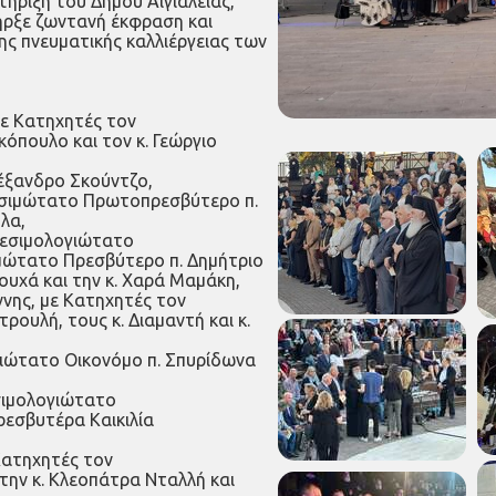
ήριξη του Δήμου Αιγιαλείας,
ήρξε ζωντανή έκφραση και
ης πνευματικής καλλιέργειας των
με Κατηχητές τον
όπουλο και τον κ. Γεώργιο
λέξανδρο Σκούντζο,
δεσιμώτατο Πρωτοπρεσβύτερο π.
λα,
ιδεσιμολογιώτατο
μώτατο Πρεσβύτερο π. Δημήτριο
ουχά και την κ. Χαρά Μαμάκη,
νης, με Κατηχητές τον
ουλή, τους κ. Διαμαντή και κ.
γιώτατο Οικονόμο π. Σπυρίδωνα
σιμολογιώτατο
ρεσβυτέρα Καικιλία
Κατηχητές τον
την κ. Κλεοπάτρα Νταλλή και