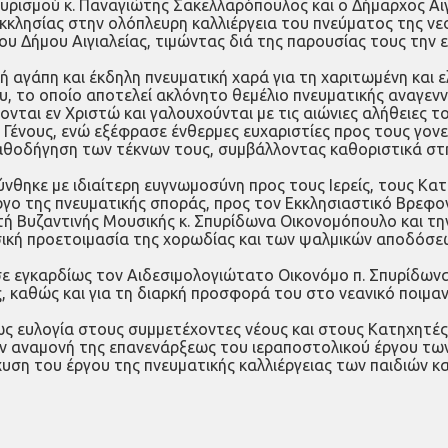
ρισμού κ. Παναγιώτης Σακελλαρόπουλος και ο Δήμαρχος Αιγι
κκλησίας στην ολόπλευρη καλλιέργεια του πνεύματος της νε
του Δήμου Αιγιαλείας, τιμώντας διά της παρουσίας τους την 
ή αγάπη και έκδηλη πνευματική χαρά για τη χαριτωμένη και
, το οποίο αποτελεί ακλόνητο θεμέλιο πνευματικής αναγεννή
νονται εν Χριστώ και γαλουχούνται με τις αιώνιες αλήθειες
ένους, ενώ εξέφρασε ένθερμες ευχαριστίες προς τους γονείς
καθοδήγηση των τέκνων τους, συμβάλλοντας καθοριστικά στη
ύνθηκε με ιδιαίτερη ευγνωμοσύνη προς τους Ιερείς, τους Κα
έργο της πνευματικής σποράς, προς τον Εκκλησιαστικό Βρεφο
ητή Βυζαντινής Μουσικής κ. Σπυρίδωνα Οικονομόπουλο και 
υσική προετοιμασία της χορωδίας και των ψαλμικών αποδόσε
ε εγκαρδίως τον Αιδεσιμολογιώτατο Οικονόμο π. Σπυρίδωνα
, καθώς και για τη διαρκή προσφορά του στο νεανικό ποιμα
 ευλογία στους συμμετέχοντες νέους και στους Κατηχητές,
εν αναμονή της επανενάρξεως του ιεραποστολικού έργου των
σχυση του έργου της πνευματικής καλλιέργειας των παιδιών κ