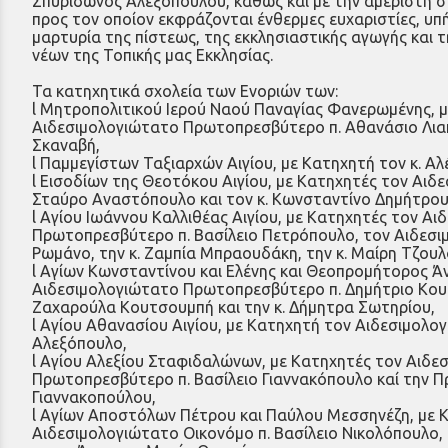
Σπυρίδωνος Αλεξόπουλου, καθώς και με την αμέριστη στ
προς τον οποίον εκφράζονται ένθερμες ευχαριστίες, υπ
μαρτυρία της πίστεως, της εκκλησιαστικής αγωγής και τ
νέων της Τοπικής μας Εκκλησίας.
Τα κατηχητικά σχολεία των Ενοριών των:
l Μητροπολιτικού Ιερού Ναού Παναγίας Φανερωμένης, 
Αιδεσιμολογιώτατο Πρωτοπρεσβύτερο π. Αθανάσιο Λιακ
Σκαναβή,
l Παμμεγίστων Ταξιαρχών Αιγίου, με Κατηχητή τον κ. Α
l Εισοδίων της Θεοτόκου Αιγίου, με Κατηχητές τον Αι
Σταύρο Αναστόπουλο και τον κ. Κωνσταντίνο Δημήτρου
l Αγίου Ιωάννου Καλλιθέας Αιγίου, με Κατηχητές τον Α
Πρωτοπρεσβύτερο π. Βασίλειο Πετρόπουλο, τον Αιδεσι
Ρωμάνο, την κ. Ζαμπία Μπραουδάκη, την κ. Μαίρη Τζουλ
l Αγίων Κωνσταντίνου και Ελένης και Θεοπρομήτορος Άν
Αιδεσιμολογιώτατο Πρωτοπρεσβύτερο π. Δημήτριο Κουτρ
Ζαχαρούλα Κουτσουμπή και την κ. Δήμητρα Σωτηρίου,
l Αγίου Αθανασίου Αιγίου, με Κατηχητή τον Αιδεσιμολο
Αλεξόπουλο,
l Αγίου Αλεξίου Σταφιδαλώνων, με Κατηχητές τον Αιδε
Πρωτοπρεσβύτερο π. Βασίλειο Γιαννακόπουλο καί την Π
Γιαννακοπούλου,
l Αγίων Αποστόλων Πέτρου και Παύλου Μεσσηνέζη, με 
Αιδεσιμολογιώτατο Οικονόμο π. Βασίλειο Νικολόπουλο, 