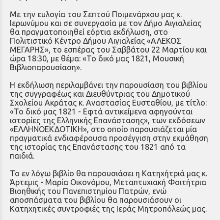
Με την ευλογία του Σεπτού Ποιμενάρχου μας κ.
Ιερωνύμου και σε συνεργασία με τον Δήμο Αιγιαλείας
θα πραγματοποιηθεί εόρτια εκδήλωση, στο
Πολιτιστικό Κέντρο Δήμου Αιγιαλείας «ΑΛΕΚΟΣ
ΜΕΓΑΡΗΣ», το εσπέρας του Σαββάτου 22 Μαρτίου και
ώρα 18:30, με θέμα: «Το δικό μας 1821, Μουσική
Βιβλιοπαρουσίαση».
Η εκδήλωση περιλαμβάνει την παρουσίαση του βιβλίου
της συγγραφέως και Διευθύντριας του Δημοτικού
Σχολείου Ακράτας κ. Αναστασίας Ευσταθίου, με τίτλο:
«Το δικό μας 1821 - Εφτά αντικείμενα αφηγούνται
ιστορίες της Ελληνικής Επανάστασης», των εκδόσεων
«ΕΛΛΗΝΟΕΚΔΟΤΙΚΗ», στο οποίο παρουσιάζεται μία
πραγματικά ενδιαφέρουσα προσέγγιση στην εκμάθηση
της ιστορίας της Επανάστασης του 1821 από τα
παιδιά.
Το εν λόγω βιβλίο θα παρουσιάσει η Κατηχήτριά μας κ.
Άρτεμις - Μαρία Οικονόμου, Μεταπτυχιακή Φοιτήτρια
Βιοηθικής του Πανεπιστημίου Πατρών, ενώ
αποσπάσματα του βιβλίου θα παρουσιάσουν οι
Κατηχητικές συντροφιές της Ιεράς Μητροπόλεώς μας.