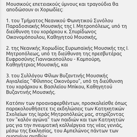
Μουσικούς επετειακούς ύμνους και τραγούδια θα
αποδώσουν οι Χορωδίες:
1. του Τμήματος Νεανικού Φωνητικού Συνόλου
Παραδοσιακής Μουσικής της Ι. Μητροπόλεως, υπό τη
διεύθυνση του χοράρχου κ. Σπυρίδωνος
Οικονομόπουλου, Καθηγητού Μουσικής,
2. της Νεανικής Χορωδίας Ευρωπαϊκής Μουσικής της Ι.
Μητροπόλεως, υπό τη διεύθυνση της πρεσβυτέρας
Ευφροσύνης Γιαννακοπούλου - Καμπούρη,
Καθηγήτριας Μουσικής, και
3. του Συλλόγου Φίλων Βυζαντινής Μουσικής
Αιγιαλείας "Φίλιππος Οικονόμου", υπό τη διεύθυνση
του χοράρχου κ. Βασιλείου Μπίκου, Καθηγητού
Βυζαντινής Μουσικής.
Κατόπιν των προαναφερθέντων, προσκαλείσθε όπως
παρακολουθήσετε τις εκδηλώσεις των Κατηχητικών
Σχολείων της Ιεράς Μητροπόλεώς μας, στηρίζοντας
τον "καλόν αγώνα" των παιδιών και των Κατηχητών
μας για την πνευματική καλλιέργεια της νέας γενιάς,
μέσω της Εκκλησίας, του Αμπελώνος πάντων των
ουρανίων αγαθών.