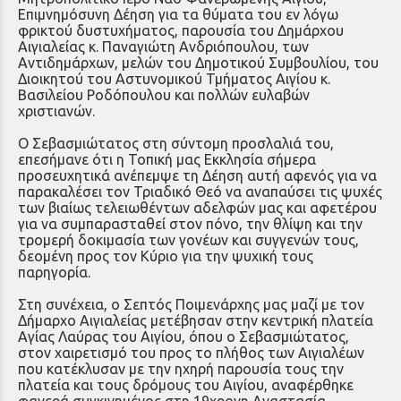
Επιμνημόσυνη Δέηση για τα θύματα του εν λόγω
φρικτού δυστυχήματος, παρουσία του Δημάρχου
Αιγιαλείας κ. Παναγιώτη Ανδριόπουλου, των
Αντιδημάρχων, μελών του Δημοτικού Συμβουλίου, του
Διοικητού του Αστυνομικού Τμήματος Αιγίου κ.
Βασιλείου Ροδόπουλου και πολλών ευλαβών
χριστιανών.
Ο Σεβασμιώτατος στη σύντομη προσλαλιά του,
επεσήμανε ότι η Τοπική μας Εκκλησία σήμερα
προσευχητικά ανέπεμψε τη Δέηση αυτή αφενός για να
παρακαλέσει τον Τριαδικό Θεό να αναπαύσει τις ψυχές
των βιαίως τελειωθέντων αδελφών μας και αφετέρου
για να συμπαρασταθεί στον πόνο, την θλίψη και την
τρομερή δοκιμασία των γονέων και συγγενών τους,
δεομένη προς τον Κύριο για την ψυχική τους
παρηγορία.
Στη συνέχεια, ο Σεπτός Ποιμενάρχης μας μαζί με τον
Δήμαρχο Αιγιαλείας μετέβησαν στην κεντρική πλατεία
Αγίας Λαύρας του Αιγίου, όπου ο Σεβασμιώτατος,
στον χαιρετισμό του προς το πλήθος των Αιγιαλέων
που κατέκλυσαν με την ηχηρή παρουσία τους την
πλατεία και τους δρόμους του Αιγίου, αναφέρθηκε
φανερά συγκινημένος στη 19χρονη Αναστασία