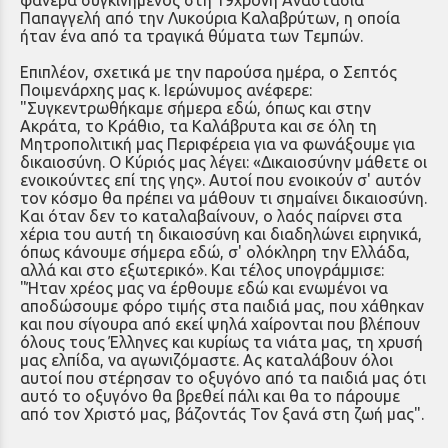
Παπαγγελή από την Λυκούρια Καλαβρύτων, η οποία
ήταν ένα από τα τραγικά θύματα των Τεμπών.
Επιπλέον, σχετικά με την παρούσα ημέρα, ο Σεπτός
Ποιμενάρχης μας κ. Ιερώνυμος ανέφερε:
"Συγκεντρωθήκαμε σήμερα εδώ, όπως και στην
Ακράτα, το Κράθιο, τα Καλάβρυτα και σε όλη τη
Μητροπολιτική μας Περιφέρεια για να φωνάξουμε για
δικαιοσύνη. Ο Κύριός μας λέγει: «Δικαιοσύνην μάθετε οι
ενοικούντες επί της γης». Αυτοί που ενοικούν σ' αυτόν
τον κόσμο θα πρέπει να μάθουν τι σημαίνει δικαιοσύνη.
Και όταν δεν το καταλαβαίνουν, ο λαός παίρνει στα
χέρια του αυτή τη δικαιοσύνη και διαδηλώνει ειρηνικά,
όπως κάνουμε σήμερα εδώ, σ' ολόκληρη την Ελλάδα,
αλλά και στο εξωτερικό». Και τέλος υπογράμμισε:
"Ήταν χρέος μας να έρθουμε εδώ και ενωμένοι να
αποδώσουμε φόρο τιμής στα παιδιά μας, που χάθηκαν
και που σίγουρα από εκεί ψηλά χαίρονται που βλέπουν
όλους τους Έλληνες και κυρίως τα νιάτα μας, τη χρυσή
μας ελπίδα, να αγωνιζόμαστε. Ας καταλάβουν όλοι
αυτοί που στέρησαν το οξυγόνο από τα παιδιά μας ότι
αυτό το οξυγόνο θα βρεθεί πάλι και θα το πάρουμε
από τον Χριστό μας, βάζοντάς Τον ξανά στη ζωή μας".