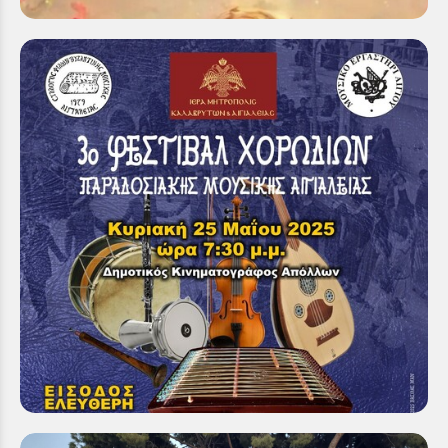
3ο Φεστιβάλ Χορωδιών Παραδοσιακής Μουσικής
Αιγιαλείας
Παρασκευή 23 Μαΐ 2025
Μία μουσική πανδαισία θα έχουν την ευκαιρία να
απολαύσουν όσοι συμπολίτες μας προσέλθουν την
Κυριακή 25 Μαΐου 2025 και ώρα...