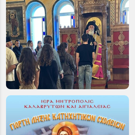
Τέλεση Ιεράς Παρακλήσεως υπέρ πνευματικής
ενισχύσεως εν όψει των ενδοσχολικών και
Πανελλαδικών εξετάσεων
Με την πρέπουσα εκκλησιαστική λαμπρότητα και
πνευματική κατάνυξη, τελέσθηκε την Πέμπτη 15
Μαΐου 2025, Ιερά Παράκληση στο πάνσεπτο
Προσκύνημα της...