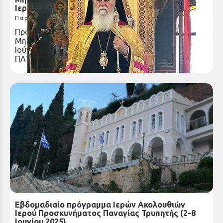
Ιερωνύμου για τον Ιούνιο
Παρασκευή 30 Μαΐ 2025
Πρόγραμμα Αρχιερατικής Χοροστασίας
Μητροπολίτη Καλαβρύτων και Αιγιαλείας για τον
Ιούνιο Κυριακή 1η Ιουνίου, † ΤΩΝ ΑΓΙΩΝ 318
ΠΑΤΕΡΩΝ Θεία Λειτουργία στο Ασκητήριο...
Εβδομαδιαίο πρόγραμμα Ιερών Ακολουθιών
Ιερού Προσκυνήματος Παναγίας Τρυπητής (2-8
Ιουνίου 2025)