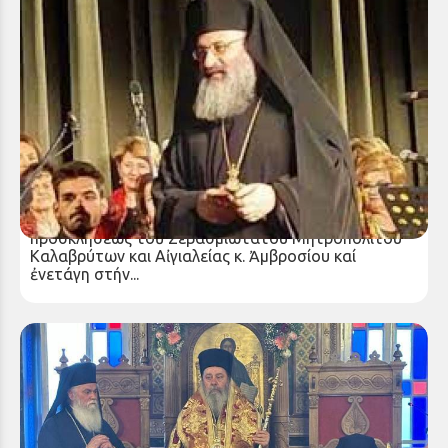
Πανοσιολογιώτατος π. ᾽Ιωακείμ Βενιανάκης 20
χρόνια προσφορᾶς στήν τοπική μας Μητρόπολη
Πρίν 20 χρόνια ἕνας νέος κληρικός ἦλθε, κατόπιν
προσκλήσεως τοῦ Σεβασμιωτάτου Μητροπολίτου
Καλαβρύτων και Αἰγιαλείας κ. Ἀμβροσίου καί
ἐνετάγη στήν...