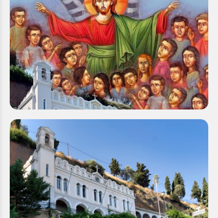
Εορτή λήξεως κατηχητικών νεανικών συνάξεων
Τετάρτη 14 Μαΐ 2025
Με ιδιαίτερη χαρά, η Ιερά Μητρόπολη Καλαβρύτων
και Αιγιαλείας προσκαλεί τον ευσεβή λαό της στην
εορτή λήξεως των κατηχητικών νεανικών...