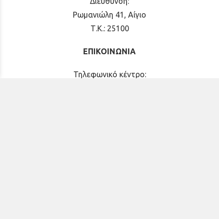
Διεύθυνση:
Ρωμανιώλη 41, Αίγιο
Τ.Κ.: 25100
ΕΠΙΚΟΙΝΩΝΙΑ
Τηλεφωνικό κέντρο:
26910 21776
&
26910 21777
grammateia.imka@gmail.com
imkaigial@gmail.com
ΚΟΙΝΩΝΙΚΑ ΔΙΚΤΥΑ
Facebook
Instagram
YouTube