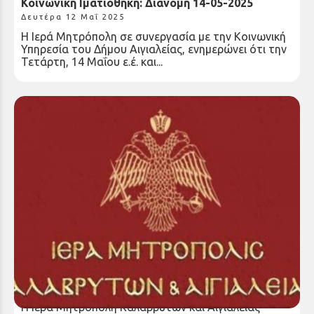
Κοινωνική Ιματιοθήκη: Διανομή 14-05-2025
Δευτέρα 12 Μαΐ 2025
Η Ιερά Μητρόπολη σε συνεργασία με την Κοινωνική
Υπηρεσία του Δήμου Αιγιαλείας, ενημερώνει ότι την
Τετάρτη, 14 Μαΐου ε.έ. και...
“Διαμαρτυρία για την επαναφορά των έργων της
έκθεσης «Η σαγήνη του αλλόκοτου» στην Εθνική
Πινακοθήκη”
Η Ιερά Μητρόπολη Καλαβρύτων και Αιγιαλείας