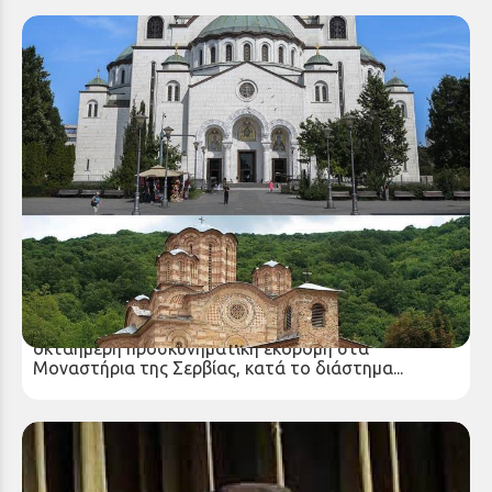
ΠΡΟΣΚΥΝΗΜΑΤΙΚΗ ΕΚΔΡΟΜΗ ΣΤΗ ΣΕΡΒΙΑ
Ο Ιερός Μητροπολιτικός Ναός Κοιμήσεως της
Θεοτόκου Φανερωμένης Αιγίου διοργανώνει
οκταήμερη προσκυνηματική εκδρομή στα
Μοναστήρια της Σερβίας, κατά το διάστημα...