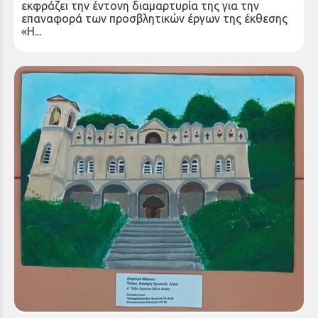
εκφράζει την έντονη διαμαρτυρία της για την
επαναφορά των προσβλητικών έργων της έκθεσης
«Η...
“ Συγχαρητήριες ευχές προς τη μαθήτρια του
Π.ΕΠΑ.Λ. Αιγίου Δήμητρα Μάρκου”
Η Ιερά Μητρόπολη Καλαβρύτων και Αιγιαλείας και ο
Σεπτός Ποιμενάρχης μας κ. Ιερώνυμος προσωπικώς
εκφράζουν τις πλέον θερμές και εγκάρδιες...