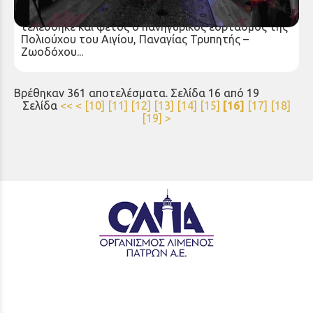
Με βαθιά κατάνυξη και πνευματική λαμπρότητα
τελέσθηκε και φέτος ο πανηγυρικός εορτασμός της
Πολιούχου του Αιγίου, Παναγίας Τρυπητής –
Ζωοδόχου...
Βρέθηκαν 361 αποτελέσματα. Σελίδα 16 από 19
Σελίδα
<<
<
[10]
[11]
[12]
[13]
[14]
[15]
[16]
[17]
[18]
[19]
>