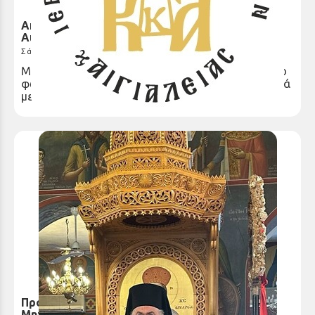
Απάντηση Ιεράς Μητρόπολης Καλαβρύτων και
Αιγιαλείας σε δημοσιεύματα
Σάββατο 31 Μαΐ 2025
Με αφορμή πρόσφατα δημοσιεύματα που είδαν το
φως της δημοσιότητας την 30η Μαῒου 2025 σχετικά
με το γεγονός ότι η...
Πρόγραμμα Αρχιερατικής Χοροστασίας
Μητροπολίτου Καλαβρύτων και Αιγιαλείας κ.