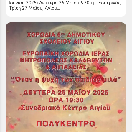
Ιουνίου 2025) Δευτέρα 26 Μαΐου 6.30μ.μ.: Εσπερινός
Τρίτη 27 Μαΐου, Αγίου...
Μουσική εκδήλωση από την Ευρωπαϊκή Χορωδία
της Ιεράς Μητροπόλεως και την Χορωδία του 6ου
Δημοτικού Σχολείου Αιγίου
Παρασκευή 23 Μαΐ 2025
Η Ιερά Μητρόπολη ενημερώνει ότι η ΕΥΡΩΠΑΪΚΗ
ΧΟΡΩΔΙΑ της Ιεράς Μητροπόλεως Καλαβρύτων &
Αιγιαλείας και η Χορωδία του 6ου Δημοτικού...