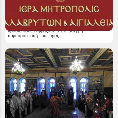
Ευχές προς ταχεία ανάρρωση
Η Ιερά Μητρόπολη Καλαβρύτων και Αιγιαλείας και ο
Σεβασμιώτατος Ποιμενάρχης μας κ. Ιερώνυμος
προσωπικώς εκφράζουν την ολόθερμη
συμπαράστασή τους προς...
Πανηγυρικός Εορτασμός της Πολιούχου του
Αιγίου Παναγίας Τρυπητής – Ζωοδόχου Πηγής