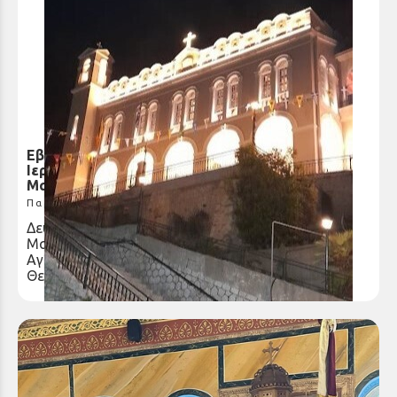
Εβδομαδιαίο πρόγραμμα Ιερών Ακολουθιών
Ιερού Προσκυνήματος Παναγίας Τρυπητής (19
Μαΐου - 25 Μαΐου 2025)
Παρασκευή 16 Μαΐ 2025
Δευτέρα 19 Μαΐου 6.30μ.μ.: Εσπερινός Τρίτη 20
Μαΐου 6.30μ.μ. : Εσπερινός Τετάρτη 21 Μαΐου,
Αγίων Κωνσταντίνου και Ελένης 7π.μ. : Όρθρος και
Θεία Λειτουργία 6.30μ.μ. :...