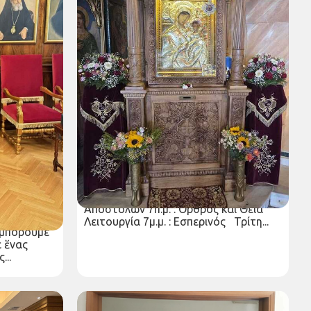
ιωτάτου
Εβδομαδιαίο πρόγραμμα Ιερών
ν καί
Ακολουθιών Ιερού Προσκυνήματος
μέ ἀφορμή
Παναγίας Τρυπητής (30 Iουνίου - 6
Iουλίου 2025)
ελλαδικῶν
Παρασκευή 27 Ιουν 2025
υς 2024-
ΕΒΔΟΜΑΔΙΑΙΟ ΠΡΟΓΡΑΜΜΑ ΙΕΡΩΝ
ΑΚΟΛΟΥΘΙΩΝ (30 IOYNIOY – 6 IOYΛIOY
2025) Δευτέρα 30 Ιουνίου. Αγίων
Αποστόλων 7π.μ. : Όρθρος και Θεία
μάτων τῶν
Λειτουργία 7μ.μ. : Εσπερινός Τρίτη...
 μποροῦμε
 ἕνας
...