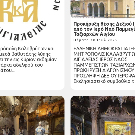
ου κατά σάρκα αδελφού
Προκήρυξη θέσης Δεξιού 
σμιωτάτου Μητροπολίτου
από τον Ιερό Ναό Παμμεγ
αι Κοζάνης
Ταξιαρχών Αιγίου
Ιουλ 2025
Πέμπτη 10 Ιουλ 2025
τρόπολη Καλαβρύτων και
ΕΛΛΗΝΙΚΗ ΔΗΜΟΚΡΑΤΙΑ ΙΕ
 μετά βαθυτάτης λύπης
ΜΗΤΡΟΠΟΛΙΣ ΚΑΛΑΒΡΥΤΩ
ι την εις Κύριον εκδημίαν
ΑΙΓΙΑΛΕΙΑΣ ΙΕΡΟΣ ΝΑΟΣ
σάρκα αδελφού του
ΠΑΜΜΕΓΙΣΤΩΝ ΤΑΞΙΑΡΧΩΝ
του...
ΠΡΟΚΗΡΥΞΗ ΔΙΑΓΩΝΙΣΜΟΥ 
ΠΡΟΣΛΗΨΗ ΔΕΞΙΟΥ ΙΕΡΟΨ
Εκκλησιαστικό συμβούλιο το