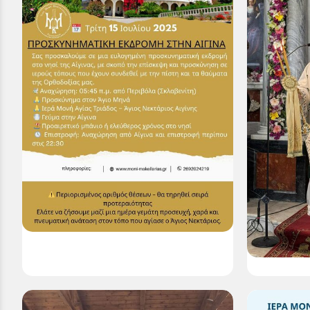
Ιερά Μονή Μακελλαριάς
Πρόγραμμ
Καλαβρύτων: Προσκυνηματική
Χοροστασί
Εκδρομή στον Άγιο Νεκτάριο –
Δευτέρα 30
Αίγινα
Ο Σεβασμι
Δευτέρα 30 Ιουν 2025
Καλαβρύτων
Προσκυνηματική Εκδρομή στον Άγιο
Ιερώνυμος 
Νεκτάριο – Αίγινα 15 Ιουλίου Με τη
χοροστατήσ
χάρη του Θεού, οργανώνουμε
ακολούθως:
προσκυνηματική εκδρομή στον Άγιο
Νεκτάριο στην...