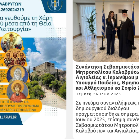
 Μακελλαριάς
Συνάντηση Σεβασμιωτάτ
ν: Θεία Λειτουργία κάθε
Μητροπολίτου Καλαβρύτω
θ’ όλη τη διάρκεια του
Αιγιαλείας κ. Ιερωνύμου μ
Υπουργό Παιδείας, Θρησ
και Αθλητισμού κα Σοφία
27 Ιουν 2025
Πέμπτη 26 Ιουν 2025
 και ευλογίας
Σε πνεύμα συναντιλήψεως 
υμε ότι καθ’ όλη τη
δημιουργικού διαλόγου
ου μηνός Ιουλίου, στην Ιερά
πραγματοποιήθηκε σήμερα,
λαριάς θα τελείται Θεία...
Ιουνίου 2025, επίσημη συν
Σεβασμιωτάτου Μητροπολ
Καλαβρύτων και Αιγιαλείας..