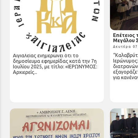
Διάψευση δημοσιεύματος
Επέτειος 
Μεγάλου 
Δευτέρα 07 Ιουλ 2025
Δευτέρα 07
Η Ιερά Μητρόπολη Καλαβρύτων και
“Καλαβρύτω
Αιγιαλείας ενημερώνει ότι το
Ιερώνυμος:
δημοσίευμα εφημερίδας κατά την 7η
διατρανώνε
Ιουλίου 2025, με τίτλο: «ΙΕΡΩΝΥΜΟΣ:
εξαγοράζετ
Αρχιερείς...
για κανέναν