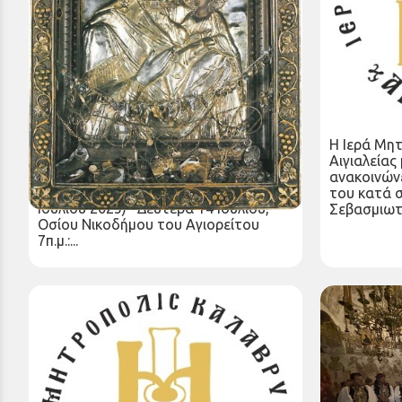
Εβδομαδιαίο πρόγραμμα Ιερών
Εκδημία τ
Ακολουθιών Ιερού Προσκυνήματος
του Σεβα
Παναγίας Τρυπητής (14 Ιουλίου - 20
Σερβίων κ
Ιουλίου 2025)
Πέμπτη 10 
Τετάρτη 16 Ιουλ 2025
Η Ιερά Μη
Εβδομαδιαίο πρόγραμμα Ιερών
Αιγιαλείας
Ακολουθιών Ιερού Προσκυνήματος
ανακοινώνε
Παναγίας Τρυπητής (14 Ιουλίου - 20
του κατά 
Ιουλίου 2025) Δευτέρα 14 Ιουλίου,
Σεβασμιωτά
Οσίου Νικοδήμου του Αγιορείτου
7π.μ.:...