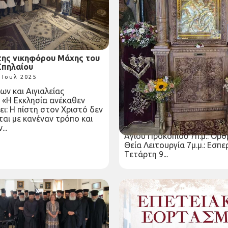
της νικηφόρου Μάχης του
Εβδομαδιαίο πρόγραμμα 
Σπηλαίου
Ακολουθιών Ιερού Προσκ
Παναγίας Τρυπητής (7 Ιουλ
 Ιουλ 2025
Iουλίου 2025)
ν και Αιγιαλείας
Παρασκευή 04 Ιουλ 2025
 «Η Εκκλησία ανέκαθεν
Δευτέρα 7 Ιουλίου, Αγίας Κ
ι: Η πίστη στον Χριστό δεν
7π.μ.: Όρθρος και Θεία Λειτ
αι με κανέναν τρόπο και
7μ.μ.: Εσπερινός Τρίτη 8 Ιο
...
Αγίου Προκοπίου 7π.μ.: Όρθ
Θεία Λειτουργία 7μ.μ.: Εσπ
Τετάρτη 9...