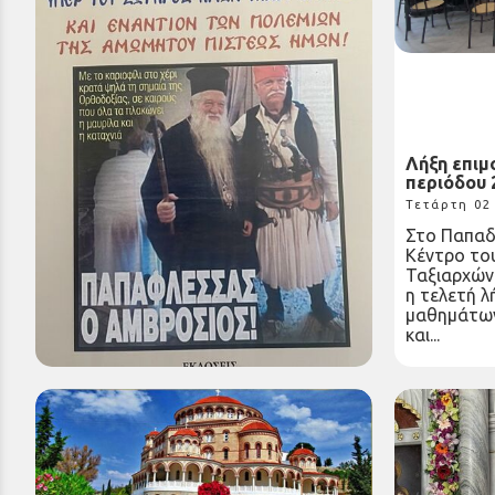
Nέο βιβλίο του Σεβασμιωτάτου
Λήξη επι
Γέροντος Μητροπολίτου κ.κ.
περιόδου 
Αμβροσίου
Τετάρτη 02
Τετάρτη 02 Ιουλ 2025
Στο Παπαδ
Με ιδιαίτερη χαρά σας πληροφορούμε
Κέντρο το
ότι ετέθη σε κυκλοφορία ένα νέο
Ταξιαρχών
βιβλίο του Σεβασμιωτάτου Γέροντος
η τελετή λ
Μητροπολίτου κ.κ. Αμβροσίου με
μαθημάτων
τίτλο:...
και...