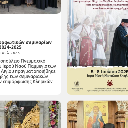
μορφωτικών σεμιναρίων
Πρόγραμμα εορτασμού τω
2024-2025
χρόνων από τη μάχη του Μ
Σπηλαίου
 Ιουλ 2025
Τετάρτη 02 Ιουλ 2025
οπούλειο Πνευματικό
Με την ευλογία του Σεβασ
υ Ιερού Ναού Παμμεγίστων
Ποιμενάρχου μας κ. Ιερωνύ
 Αιγίου πραγματοποιήθηκε
εορτασθεί και εφέτος, στις 
ήξης των σεμιναριακών
Ιουλίου 2025, η...
 επιμόρφωσης Κληρικών