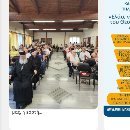
Εορτή λήξης μαθημάτων Σχολής
Ιερά Μονή
Βυζαντινής Μουσικής Ιεράς
Καλαβρύτω
Μητροπόλεως για το διδακτικό έτος
Κυριακή κα
2024-2025
Ιουλίου
Παρασκευή 27 Ιουν 2025
Παρασκευή 
Πραγματοποιήθηκε, το απόγευμα της
Μετά χαράς
Πέμπτης 26 Ιουνίου 2025, στην
ανακοινώνο
αίθουσα ομιλιών του Κέντρου
διάρκεια τ
Νεότητας της Ιεράς Μητροπόλεώς
Μονή Μακελ
μας, η εορτή...