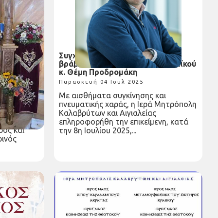
Ιερών
Συγχαρητήριες ευχές για τη
υνήματος
βράβευση του Αιγιώτη Ακαδημαϊκού
ίου – 13
κ. Θέμη Προδρομάκη
Παρασκευή 04 Ιουλ 2025
Με αισθήματα συγκίνησης και
υριακής
πνευματικής χαράς, η Ιερά Μητρόπολη
ουργία
Καλαβρύτων και Αιγιαλείας
υλίου,
επληροφορήθη την επικείμενη, κατά
ρος και
την 8η Ιουλίου 2025,...
ερινός