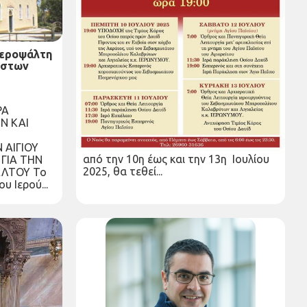
Ιεροψάλτη
Η Τιμία Κάρα του Οσίου Πατρός
ίστων
ημών Δαυίδ του Γέροντος του εν
Ευβοία στον Ι.Ν. Μεταμορφώσεως
του Σωτήρος Κραθίου Αιγιαλείας
Τρίτη 08 Ιουλ 2025
ΡΑ
Η Ιερά Μητρόπολη Καλαβρύτων και
Ν ΚΑΙ
Αιγιαλείας ενημερώνει το
χριστεπώνυμο πλήρωμα αυτής ότι
 ΑΙΓΙΟΥ
από την 10η έως και την 13η Ιουλίου
ΓΙΑ ΤΗΝ
2025, θα τεθεί...
ΑΛΤΟΥ Το
υ Ιερού...