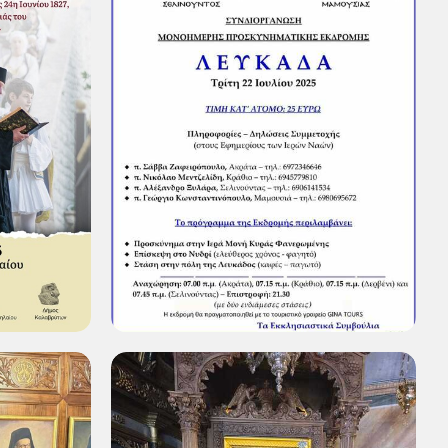
ν 198
Συνδιοργάνωση μονοήμερης
.
προσκυνηματικής εκδρομής στη
Λευκάδα
Τετάρτη 02 Ιουλ 2025
μιωτάτου
μου θα
5 και 6