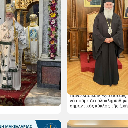
α Αρχιερατικής
Εὐχετήριο Μήνυμα Σεβασμ
ας Μηνός Ιουλίου
Μητροπολίτου Καλαβρύτω
Αἰγιαλείας κ. Ἱερωνύμου 
 Ιουν 2025
τήν ἀνακοίνωση τῶν
ώτατος Μητροπολίτης μας
ἀποτελεσμάτων τῶν Παν
 & Αιγιαλείας κ.κ.
Ἐξετάσεων, σχολικοῦ ἔτο
κατά τον μήνα Ιούλιο θα
2025
ει και θα λειτουργήσει ως
Δευτέρα 30 Ιουν 2025
 Τρίτη...
Ἀγαπητά μου παιδιά, Μέ τήν
ἀνακοίνωση τῶν ἀποτελεσ
Πανελλαδικῶν Ἐξετάσεων,
νά ποῦμε ὅτι ὁλοκληρώθηκε
σημαντικός κύκλος τῆς ζωῆς