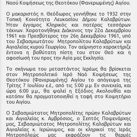
Ναού Κοιμήσεως της Θεοτόκου (Φανερωμένης) Αιγίου.
Ο μακαριστός π. Θεόδωρος γεννήθηκε το 1932 στην
Τοπική Κοινότητα Λευκασίου Δήμου Καλαβρύτων.
Ήταν έγγαμος Κληρικός και πατέρας τεσσάρων
τέκνων. Χειροτονήθηκε Διάκονος την 22α Δεκεμβρίου
1961 και Πρεσβύτερος την 26η Δεκεμβρίου 1961, υπό
του Σεβασμιωτάτου Μητροπολίτου Καλαβρύτων και
Αιγιαλείας κυρού Γεωργίου. Τον αείμνηστο χαρακτήριζε
έντονα η βαθύτατη πίστη του στον Θεό και η
αφοσίωσή του προς την Αγία μας Εκκλησία.
Το σκήνωμα του μεταστάντος Ιερέως θα βρίσκεται
στον Μητροπολιτικό Ιερό Ναό Κοιμήσεως της
Θεοτόκου (Φανερωμένης) Αιγίου το απόγευμα της
Τρίτης 7 Ιουλίου ε.έ., από τις 5:00 μ.μ. Εν συνεχεία, και
ώρα 6:00 μ.μ., θα ψαλεί η Εξόδιος Ακολουθία και
κατόπιν θα πραγματοποιηθεί η ταφή στο Κοιμητήριο
του Αιγίου.
Ο Σεβασμιώτατος Μητροπολίτης πρώην Καλαβρύτων
και Αιγιαλείας κ. Αμβρόσιος, ο Σεπτός Ποιμενάρχης
μας, Σεβασμιώτατος Μητροπολίτης Καλαβρύτων και
Αιγιαλείας κ. Ιερώνυμος, και οι κληρικοί της Ιεράς
Μητροπόλεώς μας εκφράζουν τις θερμές