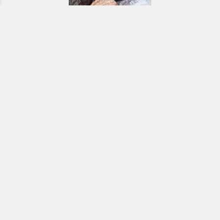
Εκκλησιαστικά & Μοναστηριακά
προϊόντα, εικόνες, εκδόσεις κ.ά.
e-Shop
ΧΡΗΣΙΜΑ ΤΗΛΕΦΩΝΑ
Τηλεφωνικό κέντρο:
26910 21776
&
26910 21777
1ος Όροφος
Πρωτοσύγκελλος: Εσωτερικό 207
Γραμματεία: Εσωτερικό 104
Γραφείο Γάμου-Διαζυγίων: Εσωτερικό 108