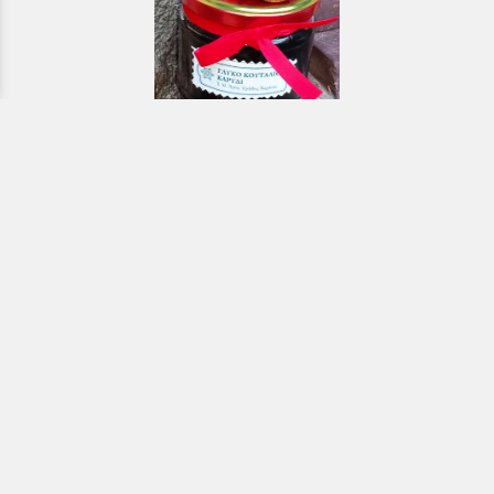
Εκκλησιαστικά & Μοναστηριακά
προϊόντα, εικόνες, εκδόσεις κ.ά.
e-Shop
ΧΡΗΣΙΜΑ ΤΗΛΕΦΩΝΑ
Τηλεφωνικό κέντρο:
26910 21776
&
26910 21777
1ος Όροφος
Πρωτοσύγκελλος: Εσωτερικό 207