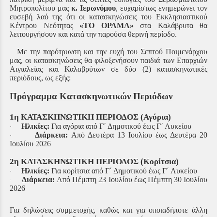
Μητροπολίτου μας
κ. Ιερωνύμου
, ευχαρίστως ενημερώνει τον
ευσεβή λαό της ότι οι κατασκηνώσεις του Εκκλησιαστικού
Κέντρου Νεότητας
«ΤΟ ΟΡΑΜΑ»
στα Καλάβρυτα θα
λειτουργήσουν και κατά την παρούσα θερινή περίοδο.
Με την παρότρυνση και την ευχή του Σεπτού Ποιμενάρχου
μας, οι κατασκηνώσεις θα φιλοξενήσουν παιδιά των Επαρχιών
Αιγιαλείας και Καλαβρύτων σε δύο (2) κατασκηνωτικές
περιόδους, ως εξής:
Πρόγραμμα Κατασκηνωτικών Περιόδων
1η ΚΑΤΑΣΚΗΝΩΤΙΚΗ ΠΕΡΙΟΔΟΣ (Αγόρια)
Ηλικίες:
Για αγόρια από Γ΄ Δημοτικού έως Γ΄ Λυκείου
·
Διάρκεια:
Από Δευτέρα 13 Ιουλίου έως Δευτέρα 20
·
Ιουλίου 2026
2η ΚΑΤΑΣΚΗΝΩΤΙΚΗ ΠΕΡΙΟΔΟΣ (Κορίτσια)
Ηλικίες:
Για κορίτσια από Γ΄ Δημοτικού έως Γ΄ Λυκείου
·
Διάρκεια:
Από Πέμπτη 23 Ιουλίου έως Πέμπτη 30 Ιουλίου
·
2026
Για δηλώσεις συμμετοχής, καθώς και για οποιαδήποτε άλλη