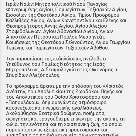
Ιερών Ναών: Μητροπολιτικού Ναού Παναγίας
Φανερωμένης Αιγίου, Παμμεγίστων Ταξιαρχών Αιγίου,
Εισοδίων της Θεοτόκου Αιγίου, Τιμίου Προδρόμου
Καλλιθέας Αιγίου, Αγίων Κωνσταντίνου και Ελένης και
Θεοπρομήτορος Άννης Αιγίου, Αγίου Αλεξίου
Σταφιδαλώνων, Αγίου Αθανασίου Αιγίου, Αγίων
Αποστόλων Πέτρου και Παύλου Μεσσηνέζη,
Κοιμήσεως της Θεοτόκου Σελινούντος, Αγίου Γεωργίου
Τεμένης και Παμμεγίστων Ταξιαρχών Αβύθου.
Την παρουσίαση της εκδηλώσεως ανέλαβε ο
Υπεύθυνος του Τομέως Νεότητος της Ιεράς
Μητροπόλεως, Αιδεσιμολογιώτατος Οικονόμος π.
Σπυρίδων Αλεξόπουλος.
Το πρόγραμμα άρχισε με την απόδοση του «Χριστός
Ανέστη», του Απολυτικίου της Ζωοδόχου Πηγής και
του Απολυτικίου του Οσίου Χριστοφόρου του
«Παπουλάκου», δημιουργώντας ατμόσφαιρα
κατανύξεως και πνευματικής αγαλλιάσεως.
Ακολούθησαν θεατρικά δρώμενα, ποιήματα,
αφηγήσεις και τραγούδια με επίκεντρο την αγάπη, τη
φιλία, την ενότητα και τη χριστιανική ζωή, τα οποία
παρουσίασαν με εξαιρετική προετοιμασία και
ευαισθησία τα παιδιά και οι νέοι των κατηχητικών