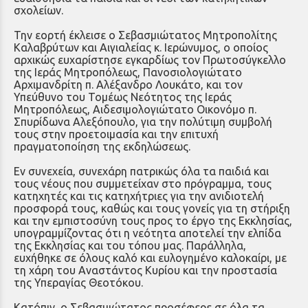
σχολείων.
Την εορτή έκλεισε ο Σεβασμιώτατος Μητροπολίτης
Καλαβρύτων και Αιγιαλείας κ. Ιερώνυμος, ο οποίος
αρχικώς ευχαρίστησε εγκαρδίως τον Πρωτοσύγκελλο
της Ιεράς Μητροπόλεως, Πανοσιολογιώτατο
Αρχιμανδρίτη π. Αλέξανδρο Λουκάτο, και τον
Υπεύθυνο του Τομέως Νεότητος της Ιεράς
Μητροπόλεως, Αιδεσιμολογιώτατο Οικονόμο π.
Σπυρίδωνα Αλεξόπουλο, για την πολύτιμη συμβολή
τους στην προετοιμασία και την επιτυχή
πραγματοποίηση της εκδηλώσεως.
Εν συνεχεία, συνεχάρη πατρικώς όλα τα παιδιά και
τους νέους που συμμετείχαν στο πρόγραμμα, τους
κατηχητές και τις κατηχήτριες για την ανιδιοτελή
προσφορά τους, καθώς και τους γονείς για τη στήριξη
και την εμπιστοσύνη τους προς το έργο της Εκκλησίας,
υπογραμμίζοντας ότι η νεότητα αποτελεί την ελπίδα
της Εκκλησίας και του τόπου μας. Παράλληλα,
ευχήθηκε σε όλους καλό και ευλογημένο καλοκαίρι, με
τη χάρη του Αναστάντος Κυρίου και την προστασία
της Υπεραγίας Θεοτόκου.
Κατόπιν, ο Σεβασμιώτατος προσέφερε σε όλα τα