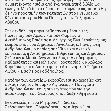
συμμετέχοντα παιδιά από ένα πνευματικό βιβλίο ως
ευλογία. Μετά δε το πέρας της εκδηλώσεως, παρετέθη
δείπνο προς τιμήν των κατηχητών στο Πνευματικό
Κέντρο του Ιερού Ναού Παμμεγίστων Ταξιαρχών
Αβύθου.
Στην εκδήλωση παρευρέθησαν εκ μέρους της
Πολιτείας, των Αρχών και των Φορέων ο
Αντιδήμαρχος Παιδείας κ. Δημήτριος Ελευθεριώτης, ως
εκπρόσωπος του Δημάρχου Αιγιαλείας κ. Παναγιώτη
Ανδριόπουλου, ο οποίος απηύθυνε και σχετικό
χαιρετισμό, η Αντιδήμαρχος Εθιμοτυπίας και Δημοσίων
Σχέσεων κ. Μαρία Αγγελοπούλου, ο Αντιδήμαρχος
Καθαριότητος και Πολιτικής Προστασίας κ. Νικόλαος
Καραΐσκος και ο Διοικητής του Αστυνομικού Τμήματος
Αιγίου κ. Βασίλειος Ροδόπουλος.
Κατόπιν των ανωτέρω εκφράζονται ευχαριστίες κατ'
αρχάς προς τον Δήμαρχο Αιγιαλείας κ. Παναγιώτη
Ανδριόπουλο και τους συνεργάτες του για την
παραχώρηση του Θεάτρου, όπου διεξήχθη η εορτή.
Εν συνεχεία, η Ιερά Μητρόπολη, διά του
Σεβασμιωτάτου Ποιμενάρχου μας κ. Ιερωνύμου