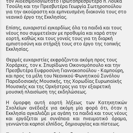
τον Αιδεσιμολογιώτατο Πρωτοπρεσβύτερο π. Λουκά
Τσούλη και την Πρεσβυτέρα Γεωργία Σωτηροπούλου
για την ακούραστη και εμπνευσμένη διακονία τους στο
νεανικό έργο της Εκκλησίας.
Επίσης, ευχαριστεί εγκαρδίως όλα τα παιδιά και τους
νέους που συμμετείχαν με προθυμία και χαρά στην
εορτή, καθώς και τους γονείς τους για τη διαρκή
εμπιστοσύνη και στήριξή τους στο έργο της τοπικής
Εκκλησίας.
Θερμές ευχαριστίες εκφράζονται ακόμη προς τους
Χοράρχες, τον κ. Σπυρίδωνα Οικονομόπουλο και την
Πρεσβυτέρα Ευφροσύνη Γιαννακοπούλου - Καμπούρη,
και προς τα μέλη του Νεανικού Φωνητικού Συνόλου
Παραδοσιακής Μουσικής, της Χορωδίας Ευρωπαϊκής
Μουσικής και της Ορχήστρας για την εξαιρετική
μουσική πλαισίωση της εκδηλώσεως.
Η όμορφη αυτή εορτή λήξεως των Κατηχητικών
Σχολείων ανέδειξε για ακόμη μία φορά ότι, όταν η
Εκκλησία αγκαλιάζει με αγάπη τα παιδιά και τους νέους
και εργάζεται με συνέπεια και πνευματικό όραμα,
γεννώνται καρποί ελπίδος, δημιουργίας και πίστεως.