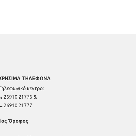
ΧΡΗΣΙΜΑ ΤΗΛΕΦΩΝΑ
Τηλεφωνικό κέντρο:
26910 21776
&
26910 21777
1ος Όροφος