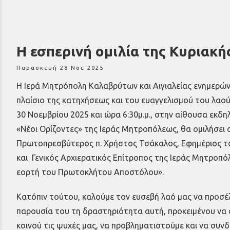
Η εσπερινή ομιλία της Κυριακ
Παρασκευή 28 Νοε 2025
Η Ιερά Μητρόπολη Καλαβρύτων και Αιγιαλείας ενημερώνε
πλαίσιο της κατηχήσεως και του ευαγγελισμού του λαού
30 Νοεμβρίου 2025 και ώρα 6:30μ.μ., στην αίθουσα εκ
«Νέοι Ορίζοντες» της Ιεράς Μητροπόλεως, θα ομιλήσει
Πρωτοπρεσβύτερος π. Χρήστος Τσάκαλος, Εφημέριος τ
και Γενικός Αρχιερατικός Επίτροπος της Ιεράς Μητροπό
εορτή του Πρωτοκλήτου Αποστόλου».
Κατόπιν τούτου, καλούμε τον ευσεβή λαό μας να προσέλθ
παρουσία του τη δραστηριότητα αυτή, προκειμένου ν
κοινού τις ψυχές μας, να προβληματιστούμε και να συν