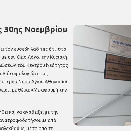
ής 30ης Νοεμβρίου
ι τον ευσεβή λαό της ότι, στο
 με τον Θείο Λόγο, την Κυριακή
δηλώσεων του Κέντρου Νεότητος
 ο Αιδεσιμολογιώτατος
ου Ιερού Ναού Αγίου Αθανασίου
λεως, με θέμα: «Με αφορμή την
ει και να αναδείξει με την
α ανατροφοδοτήσουμε από
διαλεχθούμε, μέσα από τη