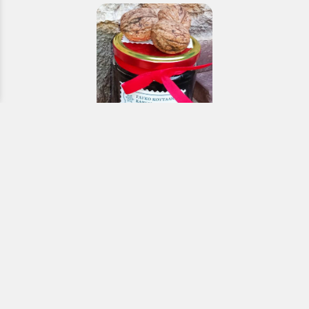
Εκκλησιαστικά & Μοναστηριακά
προϊόντα, εικόνες, εκδόσεις κ.ά.
e-Shop
ΧΡΗΣΙΜΑ ΤΗΛΕΦΩΝΑ
Τηλεφωνικό κέντρο:
26910 21776
&
26910 21777