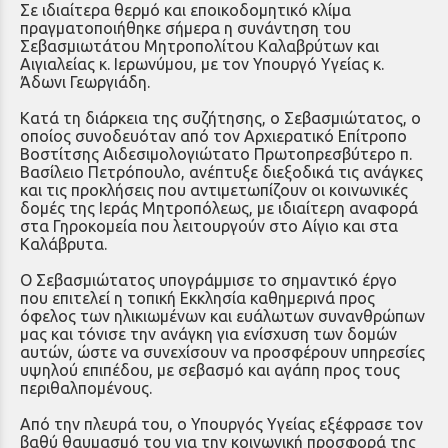
Σε ιδιαίτερα θερμό και εποικοδομητικό κλίμα
πραγματοποιήθηκε σήμερα η συνάντηση του
Σεβασμιωτάτου Μητροπολίτου Καλαβρύτων και
Αιγιαλείας κ. Ιερωνύμου, με τον Υπουργό Υγείας κ.
Άδωνι Γεωργιάδη.
Κατά τη διάρκεια της συζήτησης, ο Σεβασμιώτατος, ο
οποίος συνοδευόταν από τον Αρχιερατικό Επίτροπο
Βοστίτσης Αιδεσιμολογιώτατο Πρωτοπρεσβύτερο π.
Βασίλειο Πετρόπουλο, ανέπτυξε διεξοδικά τις ανάγκες
και τις προκλήσεις που αντιμετωπίζουν οι κοινωνικές
δομές της Ιεράς Μητροπόλεως, με ιδιαίτερη αναφορά
στα Γηροκομεία που λειτουργούν στο Αίγιο και στα
Καλάβρυτα.
Ο Σεβασμιώτατος υπογράμμισε το σημαντικό έργο
που επιτελεί η τοπική Εκκλησία καθημερινά προς
όφελος των ηλικιωμένων και ευάλωτων συνανθρώπων
μας και τόνισε την ανάγκη για ενίσχυση των δομών
αυτών, ώστε να συνεχίσουν να προσφέρουν υπηρεσίες
υψηλού επιπέδου, με σεβασμό και αγάπη προς τους
περιθαλπομένους.
Από την πλευρά του, ο Υπουργός Υγείας εξέφρασε τον
βαθύ θαυμασμό του για την κοινωνική προσφορά της