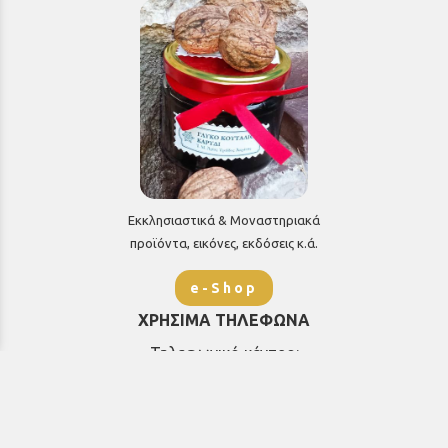
Εκκλησιαστικά & Μοναστηριακά
προϊόντα, εικόνες, εκδόσεις κ.ά.
e-Shop
ΧΡΗΣΙΜΑ ΤΗΛΕΦΩΝΑ
Τηλεφωνικό κέντρο:
26910 21776
&
26910 21777