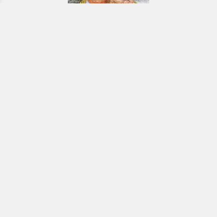
Εκκλησιαστικά & Μοναστηριακά
προϊόντα, εικόνες, εκδόσεις κ.ά.
e-Shop
ΧΡΗΣΙΜΑ ΤΗΛΕΦΩΝΑ
Τηλεφωνικό κέντρο:
26910 21776
&
26910 21777
1ος Όροφος