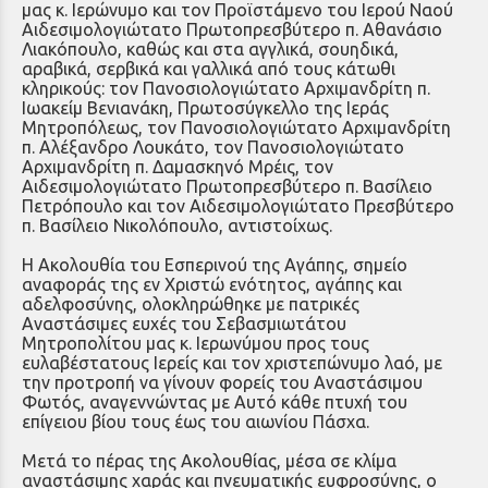
μας κ. Ιερώνυμο και τον Προϊστάμενο του Ιερού Ναού
Αιδεσιμολογιώτατο Πρωτοπρεσβύτερο π. Αθανάσιο
Λιακόπουλο, καθώς και στα αγγλικά, σουηδικά,
αραβικά, σερβικά και γαλλικά από τους κάτωθι
κληρικούς: τον Πανοσιολογιώτατο Αρχιμανδρίτη π.
Ιωακείμ Βενιανάκη, Πρωτοσύγκελλο της Ιεράς
Μητροπόλεως, τον Πανοσιολογιώτατο Αρχιμανδρίτη
π. Αλέξανδρο Λουκάτο, τον Πανοσιολογιώτατο
Αρχιμανδρίτη π. Δαμασκηνό Μρέις, τον
Αιδεσιμολογιώτατο Πρωτοπρεσβύτερο π. Βασίλειο
Πετρόπουλο και τον Αιδεσιμολογιώτατο Πρεσβύτερο
π. Βασίλειο Νικολόπουλο, αντιστοίχως.
Η Ακολουθία του Εσπερινού της Αγάπης, σημείο
αναφοράς της εν Χριστώ ενότητος, αγάπης και
αδελφοσύνης, ολοκληρώθηκε με πατρικές
Αναστάσιμες ευχές του Σεβασμιωτάτου
Μητροπολίτου μας κ. Ιερωνύμου προς τους
ευλαβέστατους Ιερείς και τον χριστεπώνυμο λαό, με
την προτροπή να γίνουν φορείς του Αναστάσιμου
Φωτός, αναγεννώντας με Αυτό κάθε πτυχή του
επίγειου βίου τους έως του αιωνίου Πάσχα.
Μετά το πέρας της Ακολουθίας, μέσα σε κλίμα
αναστάσιμης χαράς και πνευματικής ευφροσύνης, ο