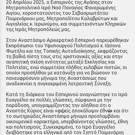
20 Απριλίου 2025, ο Εσπερινός της Αγάπης στον
Μητροπολιτικό Ιερό Ναό Παναγίας Φανερωμένης
Αιγίου, χοροστατούντος του Σεβασμιωτάτου
Ποιμενάρχου μας, Μητροπολίτου Καλαβρύτων και
Αιγιαλείας κ. Ιερωνύμου, και συμμετεχόντων Κληρικών
της Ιεράς Μητροπόλεώς μας.
Στον Αναστάσιμο Αρχιερατικό Εσπερινό παρευρέθηκαν
Εκπρόσωποι του Υφυπουργού Πολιτισμού κ. Ιάσονα
Φωτήλα και της Τοπικής Αυτοδιοίκησης, εκφράζοντας
τη βαθιά πίστη τους στις χριστιανικές αξίες και στην
αγαπητική σχέση ενότητας μεταξύ Εκκλησίας και
Πολιτείας, ενώ συμμετείχε πλήθος ευλαβών πιστών, οι
οποίοι προσήλθαν με κατάνυξη για να βιώσουν το
πανευφρόσυνο μήνυμα της Αναστάσεως που
αναδεικνύει η συγκεκριμένη λατρευτική Σύναξη.
Κατά τη διάρκεια του Εσπερινού αναγνώστηκε το Ιερό
Ευαγγέλιο σε πολλές γλώσσες, σύμφωνα με την
παράδοση, υπογραμμίζοντας την αλήθεια ότι ο
Αναστάς Κύριος είναι «φῶς εἰς ἀποκάλυψιν ἐθνῶν» και ότι
το σωτηριώδες Αναστάσιμο μήνυμα προσλαμβάνει
οικουμενικό χαρακτήρα, υπερβαίνοντας γλώσσες, έθνη
και πολιτισμούς. Συγκεκριμένα, το Ιερό Ευαγγέλιο
διαβάστηκε στα ελληνικά από τον Σεπτό Ποιμενάρχη