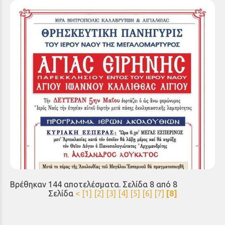
Θρησκευτική Πανήγυρις Αγίας Ειρήνης
(Παρεκκλήσιον εντός του Ιερού Ναού Αγίου
Ιωάννου Καλλιθέας Αιγίου)
Σάββατο 03 Μαΐ 2025
Βρέθηκαν 144 αποτελέσματα. Σελίδα 8 από 8
Σελίδα
<
[1]
[2]
[3]
[4]
[5]
[6]
[7]
[8]