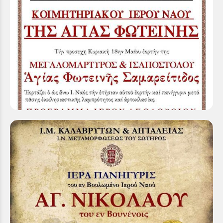
Θρησκευτική Πανήγυρις του εν Αγίω Αθανασίω
Αγίου κοιμητηριακού Ιερού Ναού της Αγίας
Φωτεινής