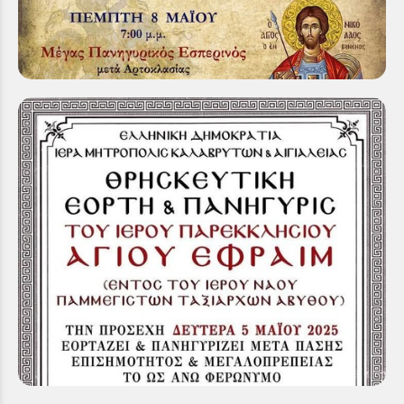
Ιερά Πανήγυρις του εν Βουλομένο Ιερού Ναού
Αγίου Νικολάου του εν Βουνένοις
Θρησκευτική πανήγυρις Αγιου Εφραίμ
(παρεκκλησιο εντός του Ι.Ν. Ταξιαρχων Αβύθου)
Σάββατο 03 Μαΐ 2025