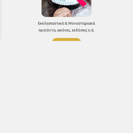
Εκκλησιαστικά & Μοναστηριακά
προϊόντα, εικόνες, εκδόσεις κ.ά.
e-Shop
ΧΡΗΣΙΜΑ ΤΗΛΕΦΩΝΑ
Τηλεφωνικό κέντρο:
26910 21776
&
26910 21777
1ος Όροφος
Πρωτοσύγκελλος: Εσωτερικό 207
Γραμματεία: Εσωτερικό 104
Γραφείο Γάμου-Διαζυγίων: Εσωτερικό 108