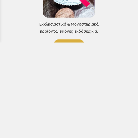
Εκκλησιαστικά & Μοναστηριακά
προϊόντα, εικόνες, εκδόσεις κ.ά.
e-Shop
ΧΡΗΣΙΜΑ ΤΗΛΕΦΩΝΑ
Τηλεφωνικό κέντρο:
26910 21776
&
26910 21777
1ος Όροφος
Πρωτοσύγκελλος: Εσωτερικό 207
Γραμματεία: Εσωτερικό 104
Γραφείο Γάμου-Διαζυγίων: Εσωτερικό 108