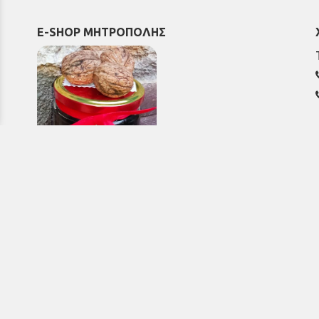
E-SHOP ΜΗΤΡΟΠΟΛΗΣ
Εκκλησιαστικά & Μοναστηριακά
προϊόντα, εικόνες, εκδόσεις κ.ά.
e-Shop