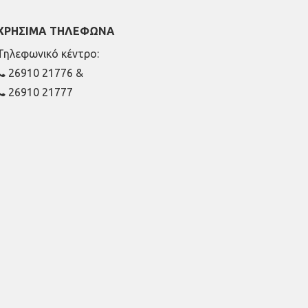
ΧΡΗΣΙΜΑ ΤΗΛΕΦΩΝΑ
Τηλεφωνικό κέντρο:
26910 21776
&
26910 21777
1ος Όροφος
Πρωτοσύγκελλος: Εσωτερικό 207
Γραμματεία: Εσωτερικό 104
Γραφείο Γάμου-Διαζυγίων: Εσωτερικό 108
2ος Όροφος
Ιδιαίτερο Γραφείο Μητροπολίτου: Εσωτερικό 201
Γενικός Αρχιερατικός Επίτροπος: Εσωτερικό 208
Αναπληρωτής Γενικός Αρχιερατικός Επίτροπος: Εσωτερικό 20