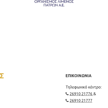
Σ
ΕΠΙΚΟΙΝΩΝΙΑ
Τηλεφωνικό κέντρο:
26910 21776
&
26910 21777