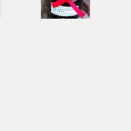
Εκκλησιαστικά & Μοναστηριακά
προϊόντα, εικόνες, εκδόσεις κ.ά.
e-Shop
ΧΡΗΣΙΜΑ ΤΗΛΕΦΩΝΑ
Τηλεφωνικό κέντρο:
26910 21776
&
26910 21777
1ος Όροφος
Πρωτοσύγκελλος: Εσωτερικό 207
Γραμματεία: Εσωτερικό 104