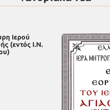
υρη Ιερού
ς (εντός Ι.Ν.
ου)