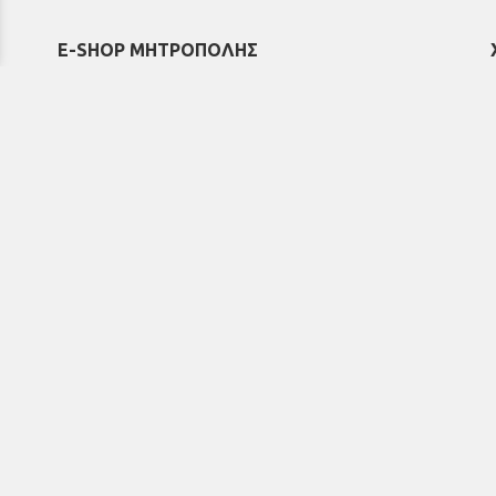
E-SHOP ΜΗΤΡΟΠΟΛΗΣ
Εκκλησιαστικά & Μοναστηριακά
προϊόντα, εικόνες, εκδόσεις κ.ά.
e-Shop