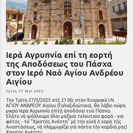
Ιερά Αγρυπνία επί τη εορτή
της Αποδόσεως του Πάσχα
στον Ιερό Ναό Αγίου Ανδρέου
Αιγίου
Τρίτη 27 Μαΐ 2025
Την Τρίτη 27/5/2025 στὶς 21:00, στὸν Ἐνοριακὸ Ι.Ν.
ΑΓΙΟΥ ΑΝΔΡΕΟΥ Αἰγίου (Γαλαξιδιώτικα), θὰ λάβει χώρα
μικρὰ Ἱερὰ Ἀγρυπνία ἐπὶ τῇ ἀποδόσει τοῦ Πάσχα.
Ἐλᾶτε νὰ ψάλλουμε ὅλοι μαζὶ γιὰ
τελευταία φορά - γιὰ
φέτος - τὸ "Χριστὸς Ἀνέστη" μὲ τὴν εὐχὴ ἡ χαρὰ τῆς
Ἀναστάσεως, νὰ πλημμυρίζει γιὰ πάντα τὴν καρδιά μας!
Χριστὸς Ἀνέστη!