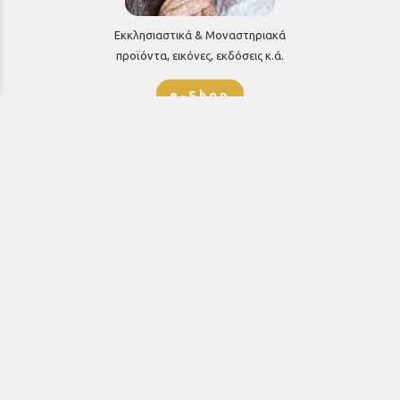
Εκκλησιαστικά & Μοναστηριακά
προϊόντα, εικόνες, εκδόσεις κ.ά.
e-Shop
ΧΡΗΣΙΜΑ ΤΗΛΕΦΩΝΑ
Τηλεφωνικό κέντρο:
26910 21776
&
26910 21777
1ος Όροφος
Πρωτοσύγκελλος: Εσωτερικό 207
Γραμματεία: Εσωτερικό 104
Γραφείο Γάμου-Διαζυγίων: Εσωτερικό 108