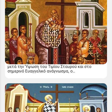
ΚΗΡΥΓΜΑ ΤΗΣ ΚΥΡΙΑΚΗΣ ΜΕΤΑ ΤΗΝ ΥΨΩΣΗ
Σάββατο 20 Σεπ 2025
Με τη Χάρη του Θεού βρισκόμαστε στην Κυριακή
μετά την Ύψωση του Τιμίου Σταυρού και στο
σημερινό Ευαγγελικό ανάγνωσμα, ο...