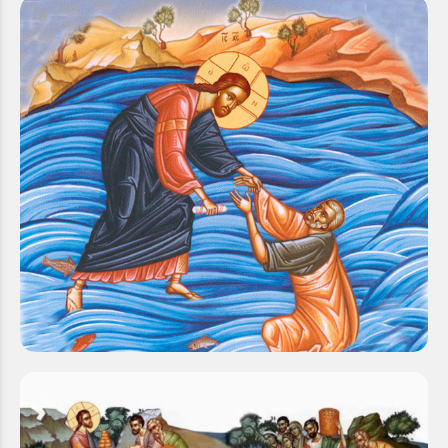
ΚΗΡΥΓΜΑ ΤΗΣ ΚΥΡΙΑΚΗΣ Θ’ ΜΑΤΘΑΙΟΥ
Κυριακή 10 Αυγ 2025
Η σημερινή ευαγγελική περικοπή μας περιγράφει ένα
εξαιρετικά θαυμαστό γεγονός, το οποίο κάνει τους
μαθητές του Κυρίου να μείνουν έκθαμβοι...