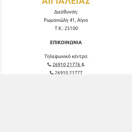
ΑΙΓΙΑΛΕΙΑΣ
Διεύθυνση:
Ρωμανιώλη 41, Αίγιο
Τ.Κ.: 25100
ΕΠΙΚΟΙΝΩΝΙΑ
Τηλεφωνικό κέντρο:
26910 21776
&
26910 21777
grammateia.imka@gmail.com
imkaigial@gmail.com
ΚΟΙΝΩΝΙΚΑ ΔΙΚΤΥΑ
Facebook
Instagram
YouTube