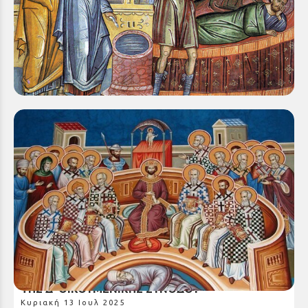
ΚΗΡΥΓΜΑ ΤΗΣ ΚΥΡΙΑΚΗΣ ΣΤ’ ΜΑΤΘΑΙΟΥ
Κυριακή 20 Ιουλ 2025
Πόσα και πόσα θαύματα έκανε ο Κύριος μας κατά
την επίγεια δράση Του! Όλα μεγάλα, καταπληκτικά
και ευεργετικά για τους...
ΚΗΡΥΓΜΑ ΤΗΣ ΚΥΡΙΑΚΗΣ ΤΩΝ ΑΓΙΩΝ ΠΑΤΕΡΩΝ
ΤΗΣ Δ’ ΟΙΚΟΥΜΕΝΙΚΗΣ ΣΥΝΟΔΟΥ
Κυριακή 13 Ιουλ 2025