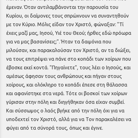
έμεναν. Όταν αντιλαμβάνονται την παρουσία του
Κυρίου, οι δαίμονες τους σπρώχνουν να συναντηθούν
με τον Κύριο. Μόλις είδαν τον Χριστό, φώναξαν: "Τί
έχεις μαζί μας, Ιησού, Υιέ του Θεού; ήρθες εδώ πρόωρα
για να μας βασανίσεις;". Ήταν τα δαιμόνια που
μιλούσαν, και παρακαλούσαν τον Χριστό, αν τα διώξει,
να τους επιτρέψει να πάνε στο κοπάδι των χοίρων που
έβοσκε εκεί κοντά. "Πηγαίνετε", τους λέει ο Ιησούς, και
αμέσως άφησαν τους ανθρώπους και πήγαν στους
χοίρους, και ολόκληρο το κοπάδι έπεσε στη θάλασσα
και αφανίστηκε στα νερά. Τότε οι βοσκοί των χοίρων
γύρισαν στην πόλη και διηγήθηκαν όσα είχαν συμβεί.
Και σύσσωμος ο λαός βγήκε από την πόλη όχι για να
υποδεχτεί τον Χριστό, αλλά για να Τον παρακαλέσει να
φύγει από τα σύνορά τους, όπως και έγινε.