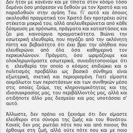
Δεν ήταν με κανέναν και με τίποτα στον κόσμο τόσο
δεμένοι όσο μπόρεσαν να δεθούν με τον Χριστό και να
παραδοθούν στην αγάπη Του. Γι' αυτό και όποιος
ακολουθεί πραγματικά τον Χριστό δεν προτρέχει ούτε
στέκεται μακριά του, αλλά απελευθερώνεται από κάθε
δέσμευση με πρόσωπα, πράγματα και καταστάσεις και
ζει μια καινούργια πραγματικότητα. Βιώνει την
εσωτερική ελευθερία, που πηγάζει από την ακλόνητη
πίστη και βεβαιότητα ότι έχει βρει την αλήθεια που
ελευθερώνει από όλα όσα καθημερινά τον
περικυκλώνουν. Πράγματι, όσο ωριμάζουμε και
ολοκληρωνόμαστε εσωτερικά, συνειδητοποιούμε ότι
η ελευθερία την οποία ο κόσμος επιδιώκει και ο
πολιτισμός προβάλλει ως βασικό σύνθημα είναι
εξωτερική, σχετική και περιορισμένη. Γιατί είμαστε
αιχμάλωτοι των περιστάσεων και των συνθηκών μέσα
στις οποίες ζούμε, της κληρονομικότητας και της
ιδιοσυγκρασίας μας, του περιβάλλοντός μας, αλλά και
οτιδήποτε άλλο μας δεσμεύει και μας υποτάσσει σ'
αυτό.
Άλλωστε, δεν πρέπει να ξεχνάμε ότι δεν είμαστε
ελεύθεροι στα σύνορα της ζωής και του θανάτου.
Κανείς δεν μας ρωτάει πότε που και από ποιους θα
έρθουμε στη ζωή, αλλά ούτε πότε που και με ποιο