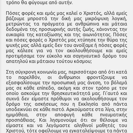
τρόπο θα φύγουμε από αυτήν.
Πόσες φορές και εμάς μας καλεί ο Χριστός, αλλά εμείς
βάζουμε μπροστά την δική μας μικρόψυχη λογική,
μετρώντας τα πράγματα με ανθρώπινα και μάταια
δεδομένα της προσωρινής αυτής ζωής, χάνοντας την
ευκαιρία της καταξίωσης και της αιωνιότητας. Πόσες
και πόσες φορές ο Χριστός μας χτύπησε την θύρα της
ψυχής μας αλλά εμείς δεν του ανοίξαμε ή πόσες φορές
μας κάλεσε για να τον ακολουθήσουμε και εμείς
προτιμήσαμε τον εύκολο και σαγηνευτικό δρόμο του
απατηλού και μάταιου τούτου κόσμου;
Στη σύγχρονη κοινωνία μας, περισσότερο από ότι κατά
το παρελθόν, οι άνθρωποι φροντίζουμε να
εξασφαλίσουμε την προσωπική μας άνεση, το βόλεμά
μας σε κάθε επίπεδο, ακόμη και στον τρόπο με τον
οποίο ασκούμε την θρησκευτικότητά μας. Γι'αυτό και
συχνά δεν είμαστε πρόθυμοι να ακολουθήσουμε τον
δρόμο της ασκήσεως που η Εκκλησία από πάντα
υποδεικνύει σε κάθε πιστό. Αρκούμαστε στα λίγα, στην
ημιμάθεια, στην αποφυγή κάθε πνευματικής
προσπάθειας. Και λησμονούμε ότι αν θέλουμε να
είμαστε και να λεγόμαστε αληθινοί μαθητές του
Χριστού, τότε οφείλουμε να εγκαταλείψουμε τα πάντα