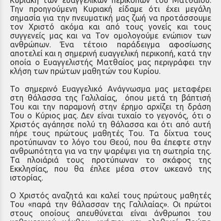
Την προηγούμενη Κυριακή είδαμε ότι έχει μεγάλη
σημασία για την πνευματική μας ζωή να προτάσσουμε
τον Χριστό ακόμα και από τους γονείς και τους
συγγενείς μας και να Τον ομολογούμε ενώπιον των
ανθρώπων. Ένα τέτοιο παράδειγμα αφοσίωσης
αποτελεί και η σημερινή ευαγγελική περικοπή, κατά την
οποία ο Ευαγγελιστής Ματθαίος μας περιγράφει την
κλήση των πρώτων μαθητών του Κυρίου.
Το σημερινό Ευαγγελικό Ανάγνωσμα μας μεταφέρει
στη θάλασσα της Γαλιλαίας, όπου μετά τη βάπτισή
Του και την παραμονή στην έρημο αρχίζει τη δράση
Του ο Κύριος μας. Δεν είναι τυχαίο το γεγονός, ότι ο
Χριστός αγάπησε πολύ τη θάλασσα και ότι από αυτή
πήρε τους πρώτους μαθητές Του. Τα δίχτυα τους
προτύπωναν το λόγο του Θεού, που θα έπεφτε στην
ανθρωπότητα για να την ψαρέψει για τη σωτηρία της.
Τα πλοιάριά τους προτύπωναν το σκάφος της
Εκκλησίας, που θα έπλεε μέσα στον ωκεανό της
ιστορίας.
Ο Χριστός αναζητά και καλεί τους πρώτους μαθητές
Του «παρά την θάλασσαν της Γαλιλαίας». Οι πρώτοι
στους οποίους απευθύνεται είναι άνθρωποι του