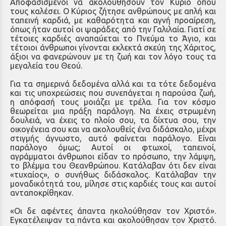
Αποφασισμένοι να ακολουθήσουν τον Κύριο όπου
τους καλέσει. Ο Κύριος ζήτησε ανθρώπους με απλή και
ταπεινή καρδιά, με καθαρότητα και αγνή προαίρεση,
όπως ήταν αυτοί οι ψαράδες από την Γαλιλαία. Γιατί σε
τέτοιες καρδιές αναπαύεται το Πνεύμα το Άγιο, και
τέτοιοι άνθρωποι γίνονται εκλεκτά σκεύη της Χάριτος,
άξιοι να φανερώνουν με τη ζωή και τον λόγο τους τα
μεγαλεία του Θεού.
Για τα σημερινά δεδομένα αλλά και τα τότε δεδομένα
και τις υποχρεώσεις που συνεπάγεται η παρούσα ζωή,
η απόφασή τους μοιάζει με τρέλα. Για τον κόσμο
θεωρείται μια πράξη παράλογη. Να έχεις στρωμένη
δουλειά, να έχεις το πλοίο σου, τα δίχτυα σου, την
οικογένεια σου και να ακολουθείς ένα διδάσκαλο, μέχρι
στιγμής άγνωστο, αυτό φαίνεται παράλογο. Είναι
παράλογο όμως; Αυτοί οι φτωχοί, ταπεινοί,
αγράμματοι άνθρωποι είδαν το πρόσωπο, την λάμψη,
το βλέμμα του Θεανθρώπου. Κατάλαβαν ότι δεν είναι
«τυχαίος», ο συνήθως διδάσκαλος. Κατάλαβαν την
μοναδικότητά του, μίλησε στις καρδιές τους και αυτοί
ανταποκρίθηκαν.
«Οι δε αφέντες άπαντα ηκολούθησαν τον Χριστό».
Εγκατέλειψαν τα πάντα και ακολούθησαν τον Χριστό.