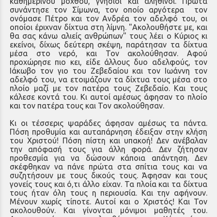
καθημερινού μόχθου, γνήσιοι και αληθινοί. Πρώτα
συνάντησε τον Σίμωνα, τον οποίο αργότερα τον
ονόμασε Πέτρο και τον Ανδρέα τον αδελφό του, οι
οποίοι έριχναν δίχτυα στη λίμνη. "Ακολουθήστε με, και
θα σας κάνω αλιείς ανθρώπων" τους λέει ο Κύριος κι
εκείνοι, δίχως δεύτερη σκέψη, παράτησαν τα δίχτυα
μέσα στο νερό, και Τον ακολούθησαν. Αφού
προχώρησε πιο κει, είδε άλλους δυο αδελφούς, τον
Ιάκωβο τον γιο του Ζεβεδαίου και τον Ιωάννη τον
αδελφό του, να ετοιμάζουν τα δίχτυα τους μέσα στο
πλοίο μαζί με τον πατέρα τους Ζεβεδαίο. Και τους
κάλεσε κοντά του. Κι αυτοί αμέσως άφησαν το πλοίο
και τον πατέρα τους και Τον ακολούθησαν.
Κι οι τέσσερις ψαράδες άφησαν αμέσως τα πάντα.
Πόση προθυμία και αυταπάρνηση έδειξαν στην κλήση
του Χριστού! Πόση πίστη και υπακοή! Δεν ανέβαλαν
την απόφασή τους για άλλη φορά. Δεν ζήτησαν
προθεσμία για να δώσουν κάποια απάντηση. Δεν
σκέφθηκαν να πάνε πρώτα στα σπίτια τους και να
συζητήσουν με τους δικούς τους. Άφησαν και τους
γονείς τους και ό,τι άλλο είχαν. Τα πλοία και τα δίχτυα
τους ήταν όλη τους η περιουσία. Και την αφήνουν.
Μένουν χωρίς τίποτε. Αυτοί και ο Χριστός! Και Τον
ακολουθούν. Και γίνονται μόνιμοι μαθητές του.