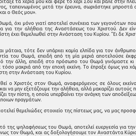
ταξε τα χέρια μου και φέρε το χέρι Σου και βάλε στην πλευ
νος, ταπεινωμένος μετά την έρευνα, σωριάστηκε μπροστά
και ο Θεός μου».
μά, όχι μόνο γιατί αποτελεί συνέχεια των γεγονότων πο
ία για την αλήθεια της Αναστάσεως του Χριστού. Δεν είν
ίστη έχει θεμελιωθεί στην Ανάσταση του Κυρίου. "Ει δε Χρισ
αι μάταια, τότε δεν υπάρχει καμία ελπίδα για τον άνθρωπο
τία του Θωμά, επειδή από τη μία μεριά αποτελούσε έκφρ
πό την άλλη, επειδή στο πρόσωπο του Θωμά γινόμαστε κι 
τόσο μακριά από την εποχή εκείνη. Το έπραξε όμως για χά
πίστη στην Ανάσταση του Κυρίου.
ριθεί ο Χριστός στον Θωμά, αναφερόμενος σε όλους εκείν
 και να μην εξετάζουμε την αλήθεια, αλλά μακαρίζει αυτούς
ίζει την πίστη, η οποία υπερβαίνει την ανάγκη των αποδείξεω
κάποιων πραγμάτων.
ελεί θεμελιώδες στοιχείο της πίστεως μας, να μας προσφέρ
ό της ψηλαφήσεως του Θωμά, αποτελεί ευεργεσία για την Εκ
νως τον Θωμά, και ας δοξολογήσουμε τον Αναστάντα Κύριο