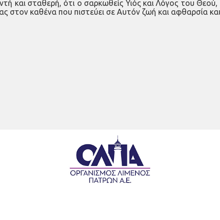
ντή και σταθερή, ότι ο σαρκωθείς Υιός και Λόγος του Θεού,
ς στον καθένα που πιστεύει σε Αυτόν ζωή και αφθαρσία και