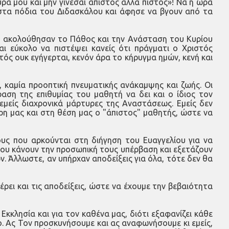
ρά μου και μην γίνεσαι άπιστος αλλά πιστός»! Να η ώρα
 στα πόδια του Διδασκάλου και άφησε να βγουν από τα
υ ακολούθησαν το Πάθος και την Ανάσταση του Κυρίου
αι εύκολο να πιστέψει κανείς ότι πράγματι ο Χριστός
τός ουκ εγήγερται, κενόν άρα το κήρυγμα ημών, κενή και
, καμία προοπτική πνευματικής ανάκαμψης και ζωής. Οι
αση της επιθυμίας του μαθητή να δει και ο ίδιος τον
εμείς διαχρονικά μάρτυρες της Αναστάσεως. Εμείς δεν
ρη μας και στη θέση μας ο "άπιστος" μαθητής, ώστε να
ους που αρκούνται στη διήγηση του Ευαγγελίου για να
 που κάνουν την προσωπική τους υπέρβαση και εξετάζουν
ν. Άλλωστε, αν υπήρχαν αποδείξεις για όλα, τότε δεν θα
ει και τις αποδείξεις, ώστε να έχουμε την βεβαιότητα
κλησία και για τον καθένα μας, διότι εξαφανίζει κάθε
. Ας Τον προσκυνήσουμε και ας αναφωνήσουμε κι εμείς,