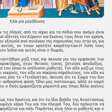
Κλίκ για μεγέθυνση
ν τις πληγές από τα χέρια και τα πόδια που ακόμα είναι
ιδόντες τον Κύριον» και Εκείνος τους δίνει την ειρήνη,
την εξουσία σαν συνέχεια της παρουσίας του στην γη, για
 αυτοίς, αν τινων κρατήτε κεκράτηνται».Η λύπη τους
ον λείπει και αυτός είναι ο Θωμάς.
αντήθηκε μαζί τους και άκουσε για την εμφάνιση του
αρακτήρας, ήταν θετικός τύπος, ζητούσε αποδείξεις.
του είπαν οι υπόλοιποι μαθητές. Τον είδε μαζί με τους
ι νεκρούς, τον είδε να σηκώνει παράλυτους, τον είδε να
νος είπε το «Τετέλεσται», άκουσε ότι το Σώμα του δεν
ην ανθρώπινη φύση. Όλοι μας πιστεύουμε, αλλά σε καιρό
που ο Θεός εμφανίζεται μπροστά μας όπως θέλει εκείνος
εως του Χριστού, και ότι το ίδιο βράδυ της Αναστάσεως
ωμένα χέρια Του και την πλευρά Του, δεν πρόκειται να
ζεται και πάλι. Παρόντες είναι όλοι οι μαθητές και ο