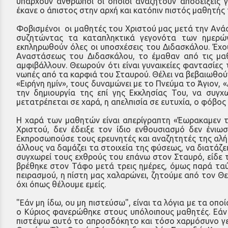
υπάρχουν άνθρωποι οι οποίοι αναζητούν αποδείξεις 
έκανε ο άπιστος στην αρχή και κατόπιν πιστός μαθητής
Φοβισμένοι οι μαθητές του Χριστού μας μετά την Ανάστ
συζητώντας τα καταπληκτικά γεγονότα των ημερών.
εκπληρωθούν όλες οι υποσχέσεις του Διδασκάλου. Έχο
Αναστάσεως του Διδασκάλου, το έμαθαν από τις μαθ
αμφιβάλλουν. Θεωρούν ότι είναι γυναικείες φαντασίες τ
νωπές από τα καρφιά του Σταυρού. Θέλει να βεβαιωθούν 
«Ειρήνη ημίν», τους δυναμώνει με το Πνεύμα το Άγιον, «
την δημιουργία της επί γης Εκκλησίας Του, να συγχ
μετατρέπεται σε χαρά, η απελπισία σε ευτυχία, ο φόβος 
Η χαρά των μαθητών είναι απερίγραπτη «Έωρακαμεν τ
Χριστού, δεν έδειξε τον ίδιο ενθουσιασμό δεν ένιω
Εκπροσωπούσε τους ερευνητές και αναζητητές της αλήθε
άλλους να δαμάζει τα στοιχεία της φύσεως, να διατάζει
συγχωρεί τους εχθρούς του επάνω στον Σταυρό, είδε τ
βρέθηκε στον Τάφο μετά τρεις ημέρες, όμως παρά ταύτα
πειρασμού, η πίστη μας χαλαρώνει, ζητούμε από τον Θε
όχι όπως θέλουμε εμείς.
"Εάν μη ίδω, ου μη πιστεύσω", είναι τα λόγια με τα ο
ο Κύριος φανερώθηκε στους υπόλοιπους μαθητές. Εάν δ
πιστέψω αυτό το απροσδόκητο και τόσο χαρμόσυνο γεγο