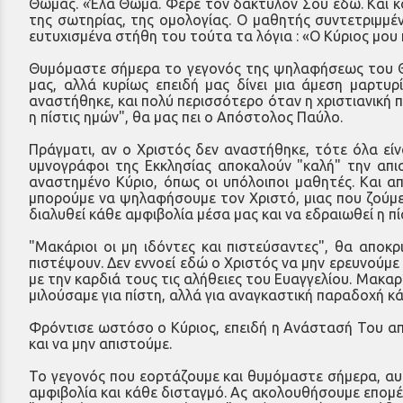
Θωμάς. «Έλα Θωμά. Φέρε τον δακτυλόν Σου εδώ. Και κοί
της σωτηρίας, της ομολογίας. Ο μαθητής συντετριμμέ
ευτυχισμένα στήθη του τούτα τα λόγια : «Ο Κύριος μου 
Θυμόμαστε σήμερα το γεγονός της ψηλαφήσεως του Θω
μας, αλλά κυρίως επειδή μας δίνει μια άμεση μαρτυρ
αναστήθηκε, και πολύ περισσότερο όταν η χριστιανική π
η πίστις ημών", θα μας πει ο Απόστολος Παύλο.
Πράγματι, αν ο Χριστός δεν αναστήθηκε, τότε όλα είν
υμνογράφοι της Εκκλησίας αποκαλούν "καλή" την απισ
αναστημένο Κύριο, όπως οι υπόλοιποι μαθητές. Και α
μπορούμε να ψηλαφήσουμε τον Χριστό, μιας που ζούμε 
διαλυθεί κάθε αμφιβολία μέσα μας και να εδραιωθεί η 
"Μακάριοι οι μη ιδόντες και πιστεύσαντες", θα αποκ
πιστέψουν. Δεν εννοεί εδώ ο Χριστός να μην ερευνούμε
με την καρδιά τους τις αλήθειες του Ευαγγελίου. Μακαρ
μιλούσαμε για πίστη, αλλά για αναγκαστική παραδοχή 
Φρόντισε ωστόσο ο Κύριος, επειδή η Ανάστασή Του αποτ
και να μην απιστούμε.
Το γεγονός που εορτάζουμε και θυμόμαστε σήμερα, αυτ
αμφιβολία και κάθε δισταγμό. Ας ακολουθήσουμε επομέ