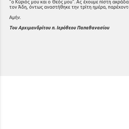
"ο Κύριός μου και ο Θεός μου". Ας έχουμε πίστη ακράδα
τον Άδη, όντως αναστήθηκε την τρίτη ημέρα, παρέχοντα
Αμήν.
Του Αρχιμανδρίτου π. Ιερόθεου Παπαθανασίου