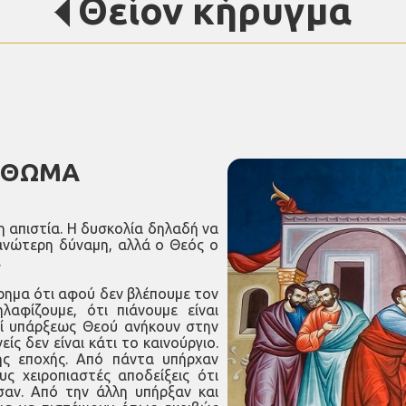
Θείον κήρυγμα
Υ ΘΩΜΑ
η απιστία. Η δυσκολία δηλαδή να
 ανώτερη δύναμη, αλλά ο Θεός ο
.
ίρημα ότι αφού δεν βλέπουμε τον
αφίζουμε, ότι πιάνουμε είναι
ρί υπάρξεως Θεού ανήκουν στην
ίς δεν είναι κάτι το καινούργιο.
ής εποχής. Από πάντα υπήρχαν
ς χειροπιαστές αποδείξεις ότι
σαν. Από την άλλη υπήρξαν και