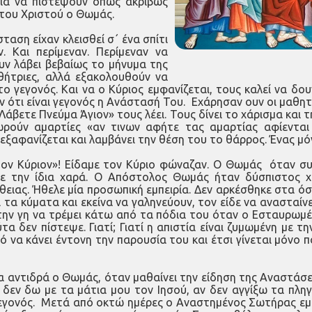
για να πιστέψουν όπως ακριβώς
 του Χριστού ο Θωμάς.
αση είχαν κλεισθεί σ΄ ένα σπίτι
 Και περίμεναν. Περίμεναν να
υν λάβει βεβαίως το μήνυμα της
ήτριες, αλλά εξακολουθούν να
ο γεγονός. Και να ο Κύριος εμφανίζεται, τους καλεί να δου
ότι είναι γεγονός η Ανάστασή Του. Εχάρησαν ουν οι μαθηταί 
Λάβετε Πνεύμα Άγιον» τους λέει. Τους δίνει το χάρισμα και 
ωρούν αμαρτίες «αν τινων αφήτε τας αμαρτίας αφίενται
εξαφανίζεται και λαμβάνει την θέση του το θάρρος. Ένας μόν
ον Κύριον»! Είδαμε τον Κύριο φώναζαν. Ο Θωμάς όταν συν
σε την ίδια χαρά. Ο Απόστολος Θωμάς ήταν δύσπιστος χ
ιας. Ήθελε μία προσωπική εμπειρία. Δεν αρκέσθηκε στα όσα 
 τα κύματα και εκείνα να γαληνεύουν, τον είδε να ανασταίνε
ην γη να τρέμει κάτω από τα πόδια του όταν ο Εσταυρωμέ
 δεν πίστεψε. Γιατί; Γιατί η απιστία είναι ζυμωμένη με τ
ό να κάνει έντονη την παρουσία του και έτσι γίνεται μόνο 
ποία αντιδρά ο Θωμάς, όταν μαθαίνει την είδηση της Αναστάσ
εν δω με τα μάτια μου τον Ιησού, αν δεν αγγίξω τα πληγ
νός. Μετά από οκτώ ημέρες ο Αναστημένος Σωτήρας εμφανί