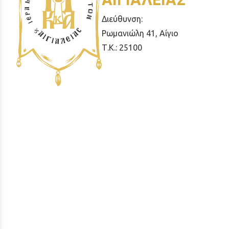
Διεύθυνση:
Ρωμανιώλη 41, Αίγιο
Τ.Κ.: 25100