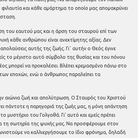
 φιλαυτία και κάθε αμάρτημα το οποίο μας απομακρύνει
άσταση.
ση του εαυτού μας και η άρση του σταυρού επί των
ψυχή κάθε ανθρώπου είναι ανεκτίμητης αξίας. Δεν
απολαύσεις αυτής της ζωής. Γιʼ αυτήν ο Θεός έγινε
είς το μέγιστο αυτό σύμβολο της θυσίας και του πόνου
 δέος μπορεί να προκαλέσει. Βλέπει κρεμασμένο πάνω στο
 των εποχών, ενώ ο άνθρωπος παραλείπει τα
την αιώνια ζωή και απολύτρωση. Ο Σταυρός του Χριστού
νει πάντοτε η παρηγοριά της ζωής μας, η μόνη απάντηση
μυστήριο του Γολγοθά. Γι' αυτό και εμείς πρέπει
για τη σωτηρία της ψυχής μας. Να προσφέρουμε στον
γωνιστούμε να καλλιεργήσουμε το ίδιο φρόνημα, δηλαδή