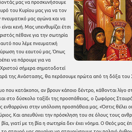
λλοντάς μας να προσκυνήσουμε
αυρό του Κυρίου μας για να τον
 πνευματικό μας αγώνα και να
είναι κενή. Μας υπενθυμίζει έτσι
ριστός πέθανε για την σωτηρία
 αυτό που λέμε πνευματική
σταύρωση του εαυτού μας. Όπως
έπει να πάρουμε για να
υ Χριστού σήμερα σηματοδοτεί
η χαρά της Ανάστασης, θα περάσουμε πρώτα από τη δόξα του
μο που κατάκοποι, αν βρουν κάποιο δέντρο, κάθονται λίγο σ
ς και στο δύσκολο ταξίδι της προσπάθειας, ο ζωφόρος Σταυ
μας ενθαρρύνει στην υπόλοιπη προσπάθεια μας. «Όστις θέλε
ύριος. Και απευθύνει την πρόσκληση του σε όλους τους ανθρ
η βία, γιατί με τη βία η σωτηρία δεν έχει νόημα. Ο Θεός μας 
ε το σταυρό μας σημαίνει να σταυρώσουμε τον παλαιό άνθρ