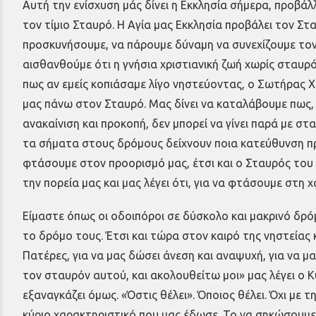
Αυτή την ενίσχυση μάς δίνει η Εκκλησία σήμερα, προβά
τον τίμιο Σταυρό. Η Αγία μας Εκκλησία προβάλει τον Στ
προσκυνήσουμε, να πάρουμε δύναμη να συνεχίζουμε τον
αισθανθούμε ότι η γνήσια χριστιανική ζωή χωρίς σταυρό 
πως αν εμείς κοπιάσαμε λίγο νηστεύοντας, ο Σωτήρας Χ
μας πάνω στον Σταυρό. Μας δίνει να καταλάβουμε πως,
ανακαίνιση και προκοπή, δεν μπορεί να γίνει παρά με 
τα σήματα στους δρόμους δείχνουν ποια κατεύθυνση πρ
φτάσουμε στον προορισμό μας, έτσι και ο Σταυρός το
την πορεία μας και μας λέγει ότι, για να φτάσουμε στ
Είμαστε όπως οι οδοιπόροι σε δύσκολο και μακρινό δρό
το δρόμο τους. Έτσι και τώρα στον καιρό της νηστεία
Πατέρες, για να μας δώσει άνεση και αναψυχή, για να 
τον σταυρόν αυτού, και ακολουθείτω μοι» μας λέγει ο Κ
εξαναγκάζει όμως. «Όστις θέλει». Όποιος θέλει. Όχι με τ
κύριο χαρακτηριστικό που μας έδωσε. Το να σηκώσουμ