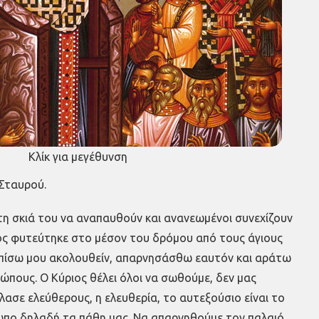
Κλίκ για μεγέθυνση
 Σταυρού.
τη σκιά του να αναπαυθούν και ανανεωμένοι συνεχίζουν
ρός φυτεύτηκε στο μέσον του δρόμου από τους άγιους
ι οπίσω μου ακολουθείν, απαρνησάσθω εαυτόν και αράτω
ώπους. Ο Κύριος θέλει όλοι να σωθούμε, δεν μας
έπλασε ελεύθερους, η ελευθερία, το αυτεξούσιο είναι το
ωπο δηλαδή τα πάθη μας. Να απαρνηθούμε τον παλαιό