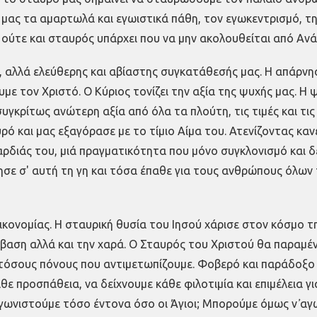
μας τα αμαρτωλά και εγωιστικά πάθη, τον εγωκεντρισμό, τη
 ούτε και σταυρός υπάρχει που να μην ακολουθείται από Αν
, αλλά ελεύθερης και αβίαστης συγκατάθεσής μας. Η απάρνη
με τον Χριστό. Ο Κύριος τονίζει την αξία της ψυχής μας. Η 
γκρίτως ανώτερη αξία από όλα τα πλούτη, τις τιμές και τις 
ό και μας εξαγόρασε με το τίμιο Αίμα του. Ατενίζοντας καν
ς καρδιάς του, μιά πραγματικότητα που μόνο συγκλονισμό και
σε σ' αυτή τη γη και τόσα έπαθε για τους ανθρώπους όλων
ικονομίας. Η σταυρική θυσία του Ιησού χάρισε στον κόσμο 
άβαση αλλά και την χαρά. Ο Σταυρός του Χριστού θα παραμέ
σους πόνους που αντιμετωπίζουμε. Φοβερό και παράδοξο το 
θε προσπάθεια, να δείχνουμε κάθε φιλοτιμία και επιμέλεια 
αγωνιστούμε τόσο έντονα όσο οι Άγιοι; Μπορούμε όμως ν᾿ α