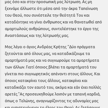
μας όσο και στην προσωπική μας λύτρωση. Ας μη
ξεχνάμε άλλωστε ότι μέσα από την άκρα Ταπείνωση
του Θεού, που συνέστειλε την θεότητά Του και
καταδέχτηκε να γίνει άνθρωπος και να θανατωθεί από
αμαρτωλούς ανθρώπους, συντελέστηκε το έργο της
Αναστάσεως και της λύτρωσής μας.
Μας λέγει ο άγιος Ανδρέας Κρήτης "Δύο πράγματα
ζητούνται από όλους μας, να καταδικάζουμε τα
αμαρτήματά μας και να συγχωρούμε τα αμαρτήματα
των άλλων. Γιατί όποιος βλέπει τα αμαρτήματά του
γίνεται πιο συγχωρητικός απέναντι στους άλλους. Και
όποιος κατακρίνει τους άλλους, κατακρίνει και
καταδικάζει τον εαυτό του, ακόμα και εάν έχει πολλές
αρετές."Ας προσευχηθούμε λοιπόν με ταπεινή καρδιά,
όπως ο Τελώνης, αναγνωρίζοντας τις αδυναμίες μας
και εμπιστευόμενοι το έλεος του Θεού. Ας ζητήσουμε