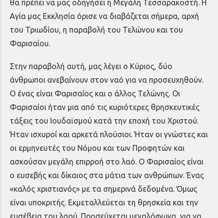
θα πρέπει να μας οδηγήσει η Μεγάλη Τεσσαρακοστή. Η
Αγία μας Εκκλησία όρισε να διαβάζεται σήμερα, αρχή
του Τριωδίου, η παραβολή του Τελώνου και του
Φαρισαίου.
Στην παραβολή αυτή, μας λέγει ο Κύριος, δύο
άνθρωποι ανεβαίνουν στον ναό για να προσευχηθούν.
Ο ένας είναι Φαρισαίος και ο άλλος Τελώνης. Οι
Φαρισαίοι ήταν μια από τις κυριότερες θρησκευτικές
τάξεις του Ιουδαϊσμού κατά την εποχή του Χριστού.
Ήταν ισχυροί και αρκετά πλούσιοι. Ήταν οι γνώστες και
οι ερμηνευτές του Νόμου και των Προφητών και
ασκούσαν μεγάλη επιρροή στο λαό. Ο Φαρισαίος είναι
ο ευσεβής και δίκαιος στα μάτια των ανθρώπων. Ένας
«καλός χριστιανός» με τα σημερινά δεδομένα. Όμως
είναι υποκριτής. Εκμεταλλεύεται τη θρησκεία και την
ευσέβεια του λαού. Προσεύχεται μεγαλόφωνα, για να