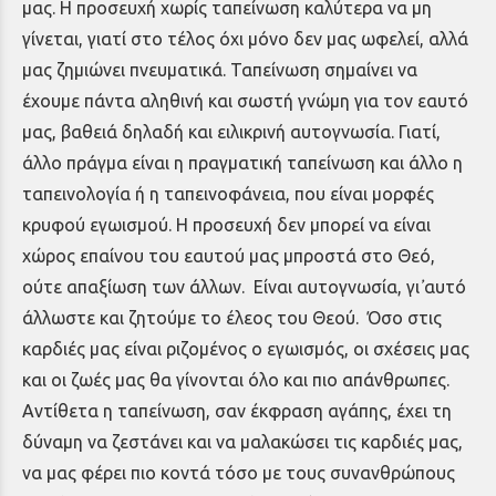
μας. Η προσευχή χωρίς ταπείνωση καλύτερα να μη
γίνεται, γιατί στο τέλος όχι μόνο δεν μας ωφελεί, αλλά
μας ζημιώνει πνευματικά. Ταπείνωση σημαίνει να
έχουμε πάντα αληθινή και σωστή γνώμη για τον εαυτό
μας, βαθειά δηλαδή και ειλικρινή αυτογνωσία. Γιατί,
άλλο πράγμα είναι η πραγματική ταπείνωση και άλλο η
ταπεινολογία ή η ταπεινοφάνεια, που είναι μορφές
κρυφού εγωισμού. Η προσευχή δεν μπορεί να είναι
χώρος επαίνου του εαυτού μας μπροστά στο Θεό,
ούτε απαξίωση των άλλων. Είναι αυτογνωσία, γι᾿ αυτό
άλλωστε και ζητούμε το έλεος του Θεού. Όσο στις
καρδιές μας είναι ριζομένος ο εγωισμός, οι σχέσεις μας
και οι ζωές μας θα γίνονται όλο και πιο απάνθρωπες.
Αντίθετα η ταπείνωση, σαν έκφραση αγάπης, έχει τη
δύναμη να ζεστάνει και να μαλακώσει τις καρδιές μας,
να μας φέρει πιο κοντά τόσο με τους συνανθρώπους