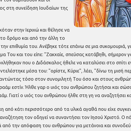
ος στη συνείδηση Ιουδαίων της
όταν στην Ιεριχώ και θέλησε να
στο δρόμο και από την άλλη το
 την επιθυμία του. Ανέβηκε τότε επάνω σε μια συκομουριά, γ
 Του και του είπε: "Ζακχαίε, σπεύσας κατάβηθι, σήμερον γαρ 
ενοχλήθηκαν που ο Διδάσκαλος ήθελε να καταλύσει στο σπίτι
ντελέστηκε μέσα του: "ορίστε, Κύριε", λέει, "δίνω τη μισή 
απαντώντας τόσο στον συνομιλητή Του όσο και στους ανθρώ
 Αβραάμ εστίν. Ήλθε γαρ ο υιός του ανθρώπου ζητήσαι και σ
ραάμ. Γιατί ο υιός του ανθρώπου ήλθε στη γη να αναζητήσει 
κη από κάτι περισσότερο από τα υλικά αγαθά που είχε συγκε
η αναζήτηση τον οδηγεί να συναντήσει τον Ιησού Χριστό. Ο 
ά από την απόφαση του ανθρώπου για μετάνοια και συνοδεύ