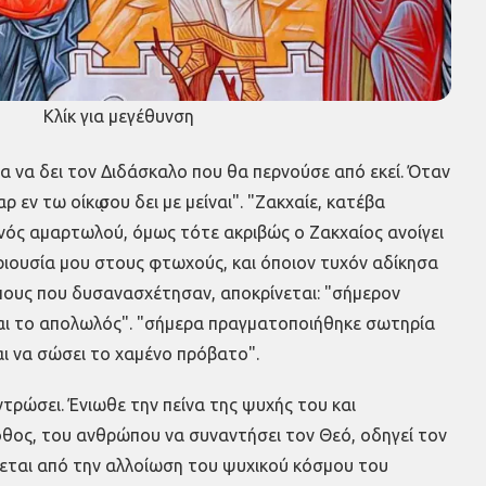
Κλίκ για μεγέθυνση
ια να δει τον Διδάσκαλο που θα περνούσε από εκεί. Όταν
εν τω οίκῳ σου δει με μείναι". "Ζακχαίε, κατέβα
 ενός αμαρτωλού, όμως τότε ακριβώς ο Ζακχαίος ανοίγει
περιουσία μου στους φτωχούς, και όποιον τυχόν αδίκησα
πους που δυσανασχέτησαν, αποκρίνεται: "σήμερον
ώσαι το απολωλός". "σήμερα πραγματοποιήθηκε σωτηρία
και να σώσει το χαμένο πρόβατο".
ντρώσει. Ένιωθε την πείνα της ψυχής του και
πόθος, του ανθρώπου να συναντήσει τον Θεό, οδηγεί τον
εται από την αλλοίωση του ψυχικού κόσμου του