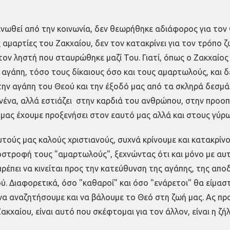
νωθεί από την κοινωνία, δεν θεωρήθηκε αδιάφορος για τον 
ς αμαρτίες του Ζακχαίου, δεν τον κατακρίνει για τον τρόπο ζ
ν ληστή που σταυρώθηκε μαζί Του. Γιατί, όπως ο Ζακχαίος ε
α αγάπη, τόσο τους δίκαιους όσο και τους αμαρτωλούς, και δ
ην αγάπη του Θεού και την έξοδό μας από τα σκληρά δεσμά 
κανένα, αλλά εστιάζει στην καρδιά του ανθρώπου, στην προο
μας έχουμε προξενήσει στον εαυτό μας αλλά και στους γύρω
υτούς μας καλούς χριστιανούς, συχνά κρίνουμε και κατακρί
ποστροφή τους "αμαρτωλούς", ξεχνώντας ότι και μόνο με α
πρέπει να κινείται προς την κατεύθυνση της αγάπης, της απ
. Διαφορετικά, όσο "καθαροί" και όσο "ενάρετοι" θα είμαστ
 να αναζητήσουμε και να βάλουμε το Θεό στη ζωή μας. Ας π
κχαίου, είναι αυτό που σκέφτομαι για τον άλλον, είναι η ζήλ