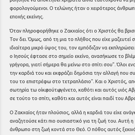
φορολογούμενοι. Ο τελώνης ήταν ο χειρότερος άνθρωπ
εποχής εκείνης.
Όταν πληροφορήθηκε ο Ζακχαίος ότι ο Χριστός θα βρισκ
Τον δει. Όμως, από τη μια το πλήθος που είχε μαζευτεί 
ιδιαίτερα μικρό ύψος του, τον εμπόδιζαν να εκπληρώσει
ο Ιησούς έφτασε στο σημείο εκείνο, ανασήκωσε το βλέμμα
γρήγορα, γιατί σήμερα θα μείνω στο σπίτι σου". Όλοι 
την καρδιά του και εκφράζει δημόσια την αλλαγή που συ
του το επιστρέφω στο τετραπλάσιο". Και ο Χριστός, 
σωτηρία τω οίκῳ τούτῳ εγένετο, καθότι και αυτός υιός
σε τούτο το σπίτι, καθότι και αυτός είναι παιδί του Αβ
Ο Ζακχαίος ήταν πλούσιος, αλλά η καρδιά του είχε ανάγ
αναζητούσε κάτι πιο ουσιαστικό για τη ζωή του. Αυτή 
άνθρωπο στη ζωή κοντά στο Θεό. Ο πόθος αυτός ξεκιν