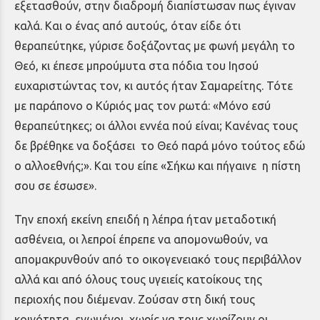
εξετασθούν, στην διαδρομή διαπίστωσαν πως έγιναν
καλά. Και ο ένας από αυτούς, όταν είδε ότι
θεραπεύτηκε, γύρισε δοξάζοντας με φωνή μεγάλη το
Θεό, κι έπεσε μπρούμυτα στα πόδια του Ιησού
ευχαριστώντας τον, κι αυτός ήταν Σαμαρείτης. Τότε
με παράπονο ο Κύριός μας τον ρωτά: «Μόνο εσύ
θεραπεύτηκες; οι άλλοι εννέα πού είναι; Κανένας τους
δε βρέθηκε να δοξάσει το Θεό παρά μόνο τούτος εδώ
ο αλλοεθνής;». Και του είπε «Σήκω και πήγαινε η πίστη
σου σε έσωσε».
Την εποχή εκείνη επειδή η λέπρα ήταν μεταδοτική
ασθένεια, οι λεπροί έπρεπε να απομονωθούν, να
απομακρυνθούν από το οικογενειακό τους περιβάλλον
αλλά και από όλους τους υγειείς κατοίκους της
περιοχής που διέμεναν. Ζούσαν στη δική τους
κοινότητα, ενωμένοι, χωρίς να τους χωρίζουν οι