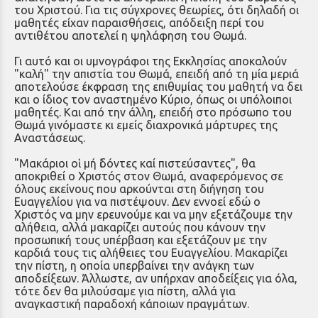
του Χριστού. Για τις σύγχρονες θεωρίες, ότι δηλαδή οι
μαθητές είχαν παραισθήσεις, απόδειξη περί του
αντιθέτου αποτελεί η ψηλάφηση του Θωμά.
Γι αυτό και οι υμνογράφοι της Εκκλησίας αποκαλούν
"καλή" την απιστία του Θωμά, επειδή από τη μία μεριά
αποτελούσε έκφραση της επιθυμίας του μαθητή να δει
και ο ίδιος τον αναστημένο Κύριο, όπως οι υπόλοιποι
μαθητές. Και από την άλλη, επειδή στο πρόσωπο του
Θωμά γινόμαστε κι εμείς διαχρονικά μάρτυρες της
Αναστάσεως.
"Μακάριοι οἱ μή ἰδόντες καί πιστεύσαντες", θα
αποκριθεί ο Χριστός στον Θωμά, αναφερόμενος σε
όλους εκείνους που αρκούνται στη διήγηση του
Ευαγγελίου για να πιστέψουν. Δεν εννοεί εδώ ο
Χριστός να μην ερευνούμε και να μην εξετάζουμε την
αλήθεια, αλλά μακαρίζει αυτούς που κάνουν την
προσωπική τους υπέρβαση και εξετάζουν με την
καρδιά τους τις αλήθειες του Ευαγγελίου. Μακαρίζει
την πίστη, η οποία υπερβαίνει την ανάγκη των
αποδείξεων. Άλλωστε, αν υπήρχαν αποδείξεις για όλα,
τότε δεν θα μιλούσαμε για πίστη, αλλά για
αναγκαστική παραδοχή κάποιων πραγμάτων.