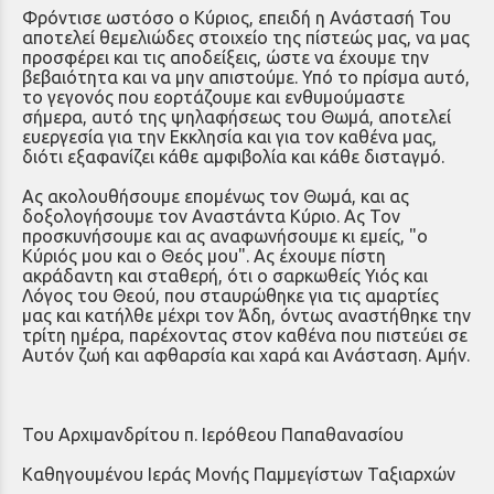
Φρόντισε ωστόσο ο Κύριος, επειδή η Ανάστασή Του
αποτελεί θεμελιώδες στοιχείο της πίστεώς μας, να μας
προσφέρει και τις αποδείξεις, ώστε να έχουμε την
βεβαιότητα και να μην απιστούμε. Υπό το πρίσμα αυτό,
το γεγονός που εορτάζουμε και ενθυμούμαστε
σήμερα, αυτό της ψηλαφήσεως του Θωμά, αποτελεί
ευεργεσία για την Εκκλησία και για τον καθένα μας,
διότι εξαφανίζει κάθε αμφιβολία και κάθε δισταγμό.
Ας ακολουθήσουμε επομένως τον Θωμά, και ας
δοξολογήσουμε τον Αναστάντα Κύριο. Ας Τον
προσκυνήσουμε και ας αναφωνήσουμε κι εμείς, "ο
Κύριός μου και ο Θεός μου". Ας έχουμε πίστη
ακράδαντη και σταθερή, ότι ο σαρκωθείς Υιός και
Λόγος του Θεού, που σταυρώθηκε για τις αμαρτίες
μας και κατήλθε μέχρι τον Άδη, όντως αναστήθηκε την
τρίτη ημέρα, παρέχοντας στον καθένα που πιστεύει σε
Αυτόν ζωή και αφθαρσία και χαρά και Ανάσταση. Αμήν.
Του Αρχιμανδρίτου π. Ιερόθεου Παπαθανασίου
Καθηγουμένου Ιεράς Μονής Παμμεγίστων Ταξιαρχών