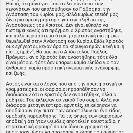
Θωμά, όχι μόνο γιατί αποτελεί συνέχεια των
γεγονότων που ακολούθησαν το Πάθος και την
Ανάσταση του Κυρίου μας, αλλά κυρίως επειδή μας
δίνει μια άμεση μαρτυρία για την αλήθεια της
Αναστάσεως του Χριστού. Δεν είναι εύκολο να
πιστέψει κανείς ότι πράγματι ο Χριστός αναστήθηκε,
και πολύ περισσότερο όταν η χριστιανική πίστη έχει
θεμελιωθεί στην Ανάσταση του Κυρίου. Ειἰ δε Χριστός
ουκ εγήγερται, κενόν άρα το κήρυγμα ημών, κενή και η
πίστις ημών", θα μας πει ο Απόστολος Παύλος.
Πράγματι, αν ο Χριστός δεν αναστήθηκε, τότε όλα
είναι μάταια, τότε δεν υπάρχει καμία ελπίδα για τον
άνθρωπο, καμία προοπτική πνευματικής ανάκαμψης
και ζωής.
Αυτός είναι και ο λόγος που από την πρώτη στιγμή οι
γραμματείς και οι φαρισαίοι προσπάθησαν να
διαδώσουν ότι ο Χριστός δεν αναστήθηκε, αλλά οι
μαθητές Του έκλεψαν το νεκρό Του σώμα. Αλλά και
διάφοροι μεταγενέστεροι αρνητές, επιχείρησαν να
αποδώσουν την πίστη των Αποστόλων σε ένα είδος
ομαδικής παραίσθησης. Για τις φήμες των φαρισαίων
απόδειξη ότι ήταν ψευδείς αποτελεί η κουστωδία, η
στρατιωτική φρουρά που οι ίδιοι οι γραμματείς
απαίτησαν, ώστε να αποτραπεί η κλοπή του σώματος