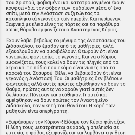
του Χριστού, φοβισμένοι και κατατρομαγμένοι έχουν
κρυφτεί «δια τον φόβον των Ιουδαίων» μέσα σ' ένα
σπίτι, μετά την Ανάσταση συζητώντας τα
καταπληκτικά γεγονότα των ημερών. Και περίμεναν.
Ξαφνικά με κλεισμένες τις πόρτες και τα παράθυρα
χωρίς θόρυβο εμφανίζεται ο Αναστημένος Κύριος.
Έχουν λάβει βεβαίως το μήνυμα της Αναστάσεως του
Διδασκάλου, το έμαθαν από τις μαθήτριες, αλλά
εξακολουθούν να αμφιβάλλουν. Θεωρούν ότι είναι
γυναικείες φαντασίες το γεγονός. Και να ο Κύριος
εμφανίζεται, τους καλεί να δουν τις πληγές από τα
χέρια και τα πόδια που ακόμα είναι νωπές από τα
καρφιά του Σταυρού. Θέλει να βεβαιωθούν ότι είναι
γεγονός η Ανάστασή Του. Οι μαθήτριες δεν βλέπουν
φαντασίες αλλά αυτές πρώτες αξιώθηκαν να δουν το
θαύμα, πρώτες αυτές να χαρούν γιατί αυτές δεν
δειλίασαν. Πόνεσαν και στάθηκαν. Γι αυτό και
αμείφθηκαν να δουν πρώτες τον Αναστημένο
Διδάσκαλο, τον νικητή του θανάτου. Η χαρά των
μαθητών είναι απερίγραπτη.
«Εωράκαμεν τον Κύριον»! Είδαμε τον Κύριο φώναζαν.
Η λύπη τους μετατρέπεται σε χαρά, η απελπισία σε
ευτυχία, ο φόβος εξαφανίζεται και λαμβάνει την θέση