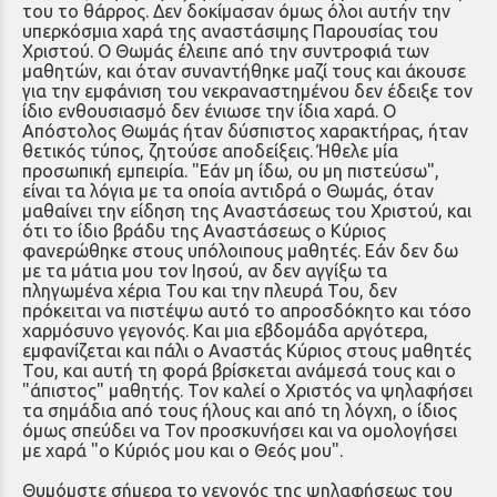
του το θάρρος. Δεν δοκίμασαν όμως όλοι αυτήν την
υπερκόσμια χαρά της αναστάσιμης Παρουσίας του
Χριστού. Ο Θωμάς έλειπε από την συντροφιά των
μαθητών, και όταν συναντήθηκε μαζί τους και άκουσε
για την εμφάνιση του νεκραναστημένου δεν έδειξε τον
ίδιο ενθουσιασμό δεν ένιωσε την ίδια χαρά. Ο
Απόστολος Θωμάς ήταν δύσπιστος χαρακτήρας, ήταν
θετικός τύπος, ζητούσε αποδείξεις. Ήθελε μία
προσωπική εμπειρία. "Εάν μη ίδω, ου μη πιστεύσω",
είναι τα λόγια με τα οποία αντιδρά ο Θωμάς, όταν
μαθαίνει την είδηση της Αναστάσεως του Χριστού, και
ότι το ίδιο βράδυ της Αναστάσεως ο Κύριος
φανερώθηκε στους υπόλοιπους μαθητές. Εάν δεν δω
με τα μάτια μου τον Ιησού, αν δεν αγγίξω τα
πληγωμένα χέρια Του και την πλευρά Του, δεν
πρόκειται να πιστέψω αυτό το απροσδόκητο και τόσο
χαρμόσυνο γεγονός. Και μια εβδομάδα αργότερα,
εμφανίζεται και πάλι ο Αναστάς Κύριος στους μαθητές
Του, και αυτή τη φορά βρίσκεται ανάμεσά τους και ο
"άπιστος" μαθητής. Τον καλεί ο Χριστός να ψηλαφήσει
τα σημάδια από τους ήλους και από τη λόγχη, ο ίδιος
όμως σπεύδει να Τον προσκυνήσει και να ομολογήσει
με χαρά "ο Κύριός μου και ο Θεός μου".
Θυμόμστε σήμερα το γεγονός της ψηλαφήσεως του