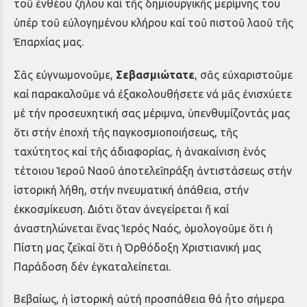
τοῦ ἐνθέου ζήλου καί τῆς δημιουργικῆς μερίμνης του
ὑπέρ τοῦ εὐλογημένου κλήρου καί τοῦ πιστοῦ λαοῦ τῆς
Ἐπαρχίας μας.
Σᾶς εὐγνωμονοῦμε,
Σεβασμιώτατε
, σᾶς εὐχαριστοῦμε
καί παρακαλοῦμε νά ἐξακολουθήσετε νά μᾶς ἐνισχύετε
μέ τήν προσευχητική σας μέριμνα, ὑπενθυμίζοντάς μας
ὅτι στήν ἐποχή τῆς παγκοσμιοποιήσεως, τῆς
ταχύτητος καί τῆς ἀδιαφορίας, ἡ ἀνακαίνιση ἑνός
τέτοιου Ἱεροῦ Ναοῦ ἀποτελεῖ πράξη ἀντιστάσεως στήν
ἱστορική λήθη, στήν πνευματική ἀπάθεια, στήν
ἐκκοσμίκευση. Διότι ὅταν ἀνεγείρεται ἤ καί
ἀναστηλώνεται ἕνας Ἱερός Ναός, ὁμολογοῦμε ὅτι ἡ
Πίστη μας ζεῖ καί ὅτι ἡ Ὀρθόδοξη Χριστιανική μας
Παράδοση δέν ἐγκαταλείπεται.
Βεβαίως, ἡ ἱστορική αὐτή προσπάθεια θά ἦτο σήμερα