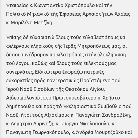
Ἑταιρείας κ. Κωνσταντῖνο Χριστόπουλο καί τήν
Πολιτικό Μηχανικό τῆς Ἐφορείας Ἀρχαιοτήτων Ἀχαΐας
κ. Μαριλένα Μετζίνη.
Ἐπίσης δέ εὐχαριστῶ ὅλους τούς εὐλαβεστάτους καί
φιλέργους κληρικούς τῆς Ἱερᾶς Μητροπόλεώς μας, οἱ
ὁποῖοι συνέδραμαν ποικιλοτρόπως στήν ὁλοκλήρωση
τοῦ ἔργου, καθώς καί ὅλους τούς ἐκλεκτούς μας
συνεργάτες. Εἰδικώτερα ἐκφράζω πατρικές
εὐχαριστίες πρός τόν Ἱερατικῶς Προϊστάμενο τοῦ
Ἱεροῦ Ναοῦ Εἰσοδίων τῆς Θεοτόκου Αἰγίου,
Αἰδεσιμολογιώτατο Πρωτοπρεσβύτερο π. Χρῆστο
Δημήτρουλα καί πρός τό Ἐκκλησιαστικό Συμβούλιο τοῦ
Ναοῦ, ἤτοι τούς Ἀξιοτίμους κ. Παναγιώτη Σανδραβέλη,
κ. Δημήτριο Λυριντζῆ, κ. Γεώργιο Νικολόπουλο, κ.
Παναγιώτη Γεωργακόπουλο, κ. Ἀνδρέα Μουρτζοῦχο καί