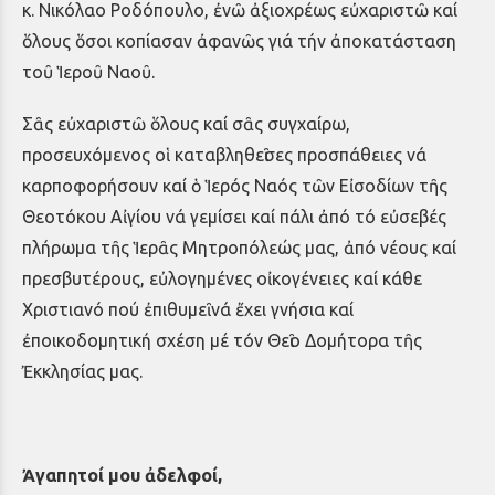
κ. Νικόλαο Ροδόπουλο, ἐνῶ ἀξιοχρέως εὐχαριστῶ καί
ὅλους ὅσοι κοπίασαν ἀφανῶς γιά τήν ἀποκατάσταση
τοῦ Ἱεροῦ Ναοῦ.
Σᾶς εὐχαριστῶ ὅλους καί σᾶς συγχαίρω,
προσευχόμενος οἱ καταβληθεῖσες προσπάθειες νά
καρποφορήσουν καί ὁ Ἱερός Ναός τῶν Εἰσοδίων τῆς
Θεοτόκου Αἰγίου νά γεμίσει καί πάλι ἀπό τό εὐσεβές
πλήρωμα τῆς Ἱερᾶς Μητροπόλεώς μας, ἀπό νέους καί
πρεσβυτέρους, εὐλογημένες οἰκογένειες καί κάθε
Χριστιανό πού ἐπιθυμεῖ νά ἔχει γνήσια καί
ἐποικοδομητική σχέση μέ τόν Θεῖο Δομήτορα τῆς
Ἐκκλησίας μας.
Ἀγαπητοί μου ἀδελφοί,