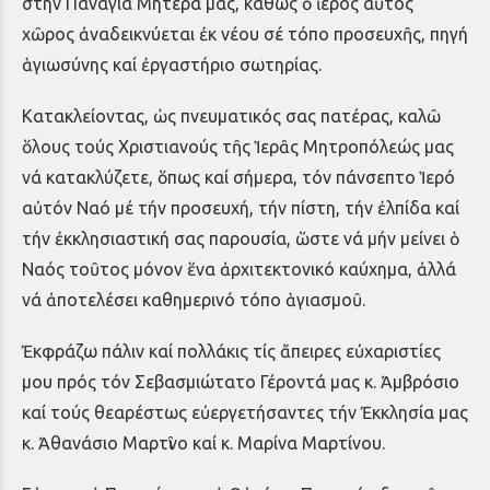
στήν Παναγία Μητέρα μας, καθώς ὁ ἱερός αὐτός
χῶρος ἀναδεικνύεται ἐκ νέου σέ τόπο προσευχῆς, πηγή
ἁγιωσύνης καί ἐργαστήριο σωτηρίας.
Κατακλείοντας, ὡς πνευματικός σας πατέρας, καλῶ
ὅλους τούς Χριστιανούς τῆς Ἱερᾶς Μητροπόλεώς μας
νά κατακλύζετε, ὅπως καί σήμερα, τόν πάνσεπτο Ἱερό
αὐτόν Ναό μέ τήν προσευχή, τήν πίστη, τήν ἐλπίδα καί
τήν ἐκκλησιαστική σας παρουσία, ὥστε νά μήν μείνει ὁ
Ναός τοῦτος μόνον ἕνα ἀρχιτεκτονικό καύχημα, ἀλλά
νά ἀποτελέσει καθημερινό τόπο ἁγιασμοῦ.
Ἐκφράζω πάλιν καί πολλάκις τίς ἄπειρες εὐχαριστίες
μου πρός τόν Σεβασμιώτατο Γέροντά μας κ. Ἀμβρόσιο
καί τούς θεαρέστως εὐεργετήσαντες τήν Ἐκκλησία μας
κ. Ἀθανάσιο Μαρτῖνο καί κ. Μαρίνα Μαρτίνου.