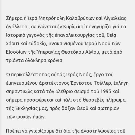
Σήμερα ἡ Ἱερά Μητρόπολη Καλαβρύτων καί Αἰγιαλείας
ἀγάλλεται, σεμνύνεται ἐν Κυρίῳ καί πανηγυρίζει γιά τό
ἱστορικό γεγονός τῆς ἐπαναλειτουργίας τοῦ, θείᾳ
χάριτι καί εὐδοκίᾳ, ἀνακαινισμένου Ἱεροῦ Ναοῦ τῶν
Εἰσοδίων τῆς Ὑπεραγίας Θεοτόκου Αἰγίου, μετά ἀπό
τριάντα ὁλόκληρα χρόνια.
Ὁ περικαλλέστατος αὐτός Ἱερός Ναός, ἔργο τοῦ
ἐμπνευσμένου ἀρχιτέκτονος Ἐρνέστου Τσίλλερ, ἐπλήγη
σημαντικῶς κατά τόν ὀλέθριο σεισμό τοῦ 1995 καί
σήμερα προσφέρεται καί πάλι στό θεοσεβές πλήρωμα
τῆς Ἐκκλησίας μας, πρός δόξαν Θεοῦ καί σωτηρίαν
τῶν ψυχῶν ἡμῶν.
Πρέπει νά γνωρίζουμε ὅτι διά τῆς ἀναστηλώσεως τοῦ