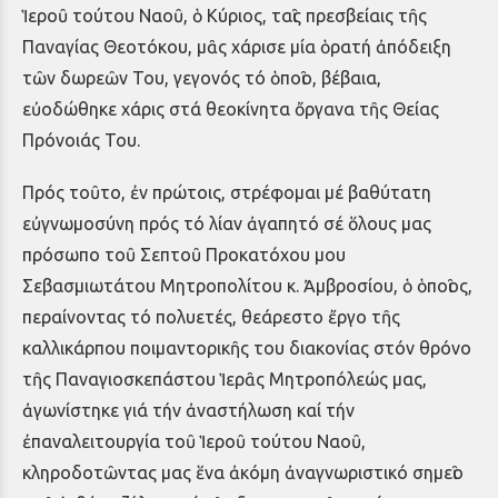
Ἱεροῦ τούτου Ναοῦ, ὁ Κύριος, ταῖς πρεσβείαις τῆς
Παναγίας Θεοτόκου, μᾶς χάρισε μία ὁρατή ἀπόδειξη
τῶν δωρεῶν Του, γεγονός τό ὁποῖο, βέβαια,
εὐοδώθηκε χάρις στά θεοκίνητα ὄργανα τῆς Θείας
Πρόνοιάς Του.
Πρός τοῦτο, ἐν πρώτοις, στρέφομαι μέ βαθύτατη
εὐγνωμοσύνη πρός τό λίαν ἀγαπητό σέ ὅλους μας
πρόσωπο τοῦ Σεπτοῦ Προκατόχου μου
Σεβασμιωτάτου Μητροπολίτου κ. Ἀμβροσίου, ὁ ὁποῖος,
περαίνοντας τό πολυετές, θεάρεστο ἔργο τῆς
καλλικάρπου ποιμαντορικῆς του διακονίας στόν θρόνο
τῆς Παναγιοσκεπάστου Ἱερᾶς Μητροπόλεώς μας,
ἀγωνίστηκε γιά τήν ἀναστήλωση καί τήν
ἐπαναλειτουργία τοῦ Ἱεροῦ τούτου Ναοῦ,
κληροδοτῶντας μας ἕνα ἀκόμη ἀναγνωριστικό σημεῖο