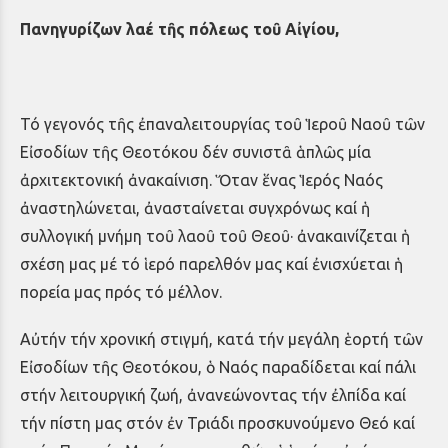
Πανηγυρίζων λαέ τῆς πόλεως τοῦ Αἰγίου,
Τό γεγονός τῆς ἐπαναλειτουργίας τοῦ Ἱεροῦ Ναοῦ τῶν
Εἰσοδίων τῆς Θεοτόκου δέν συνιστᾶ ἁπλῶς μία
ἀρχιτεκτονική ἀνακαίνιση. Ὅταν ἕνας Ἱερός Ναός
ἀναστηλώνεται, ἀνασταίνεται συγχρόνως καί ἡ
συλλογική μνήμη τοῦ λαοῦ τοῦ Θεοῦ· ἀνακαινίζεται ἡ
σχέση μας μέ τό ἱερό παρελθόν μας καί ἐνισχύεται ἡ
πορεία μας πρός τό μέλλον.
Αὐτήν τήν χρονική στιγμή, κατά τήν μεγάλη ἑορτή τῶν
Εἰσοδίων τῆς Θεοτόκου, ὁ Ναός παραδίδεται καί πάλι
στήν λειτουργική ζωή, ἀνανεώνοντας τήν ἐλπίδα καί
τήν πίστη μας στόν ἐν Τριάδι προσκυνούμενο Θεό καί