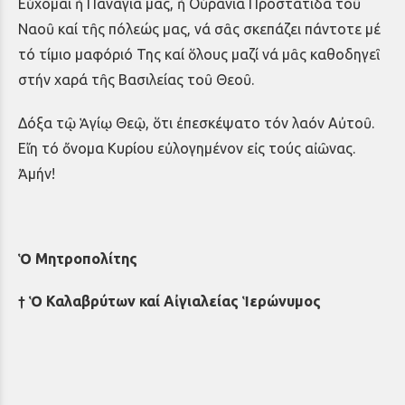
Εὐχομαι ἡ Παναγία μας, ἡ Οὐράνια Προστάτιδα τοῦ
Ναοῦ καί τῆς πόλεώς μας, νά σᾶς σκεπάζει πάντοτε μέ
τό τίμιο μαφόριό Της καί ὅλους μαζί νά μᾶς καθοδηγεῖ
στήν χαρά τῆς Βασιλείας τοῦ Θεοῦ.
Δόξα τῷ Ἁγίῳ Θεῷ, ὅτι ἐπεσκέψατο τόν λαόν Αὐτοῦ.
Εἴη τό ὄνομα Κυρίου εὐλογημένον εἰς τούς αἰῶνας.
Ἀμήν!
Ὁ Μητροπολίτης
† Ὁ Καλαβρύτων καί Αἰγιαλείας Ἱερώνυμος