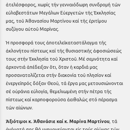
ἀτελέσφορος, χωρίς τήν γενναιόδωρη συνδρομή τῶν
εὐλαβεστάτων Μεγάλων Εὐεργετῶν τῆς Ἐκκλησίας
μας, τοῦ Ἀθανασίου Μαρτίνου καί τῆς ἐριτίμου
συζύγου αὐτοῦ Μαρίνας.
Ἡ προσφορά τους ἀποτελεῖ καταστάλαγμα τῆς
ἀκλονήτου πίστεως καί τῆς θυσιαστικῆς ἀφοσιώσεώς
τους στήν Ἐκκλησία τοῦ Χριστοῦ. Μέ σεμνότητα καί
ἀρχοντιά ἀπέδειξαν ὅτι, ὅταν ἡ καρδιά μας
προσανατολίζεται στήν διακονία τοῦ πλησίον καί
ἐνεργεῖ πρός δόξαν Θεοῦ, τά ἔργα μας μετουσιώνονται
σέ οὐράνια εὐλογία, θεμελιωμένη στήν πέτρα τῆς
πίστεως καί καρποφοροῦσα ἀειθαλῶς στό πέρασμα
τῶν αἰώνων.
Ἀξιότιμοι κ. Ἀθανάσιε καί κ. Μαρίνα Μαρτίνου
, τά
ὀνόματά σας θά μνημονεύονται εἰς τούς αἰῶνας τῶν