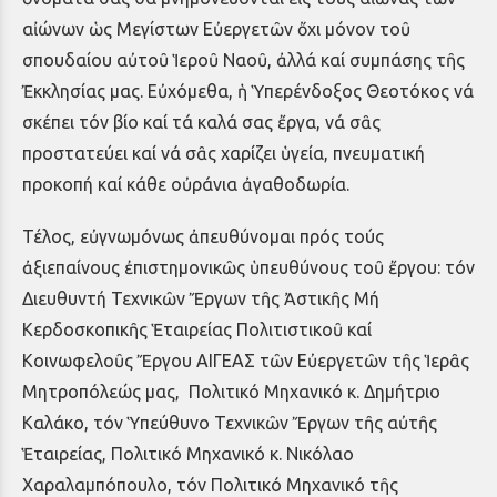
αἰώνων ὡς Μεγίστων Εὐεργετῶν ὄχι μόνον τοῦ
σπουδαίου αὐτοῦ Ἱεροῦ Ναοῦ, ἀλλά καί συμπάσης τῆς
Ἐκκλησίας μας. Εὐχόμεθα, ἡ Ὑπερένδοξος Θεοτόκος νά
σκέπει τόν βίο καί τά καλά σας ἔργα, νά σᾶς
προστατεύει καί νά σᾶς χαρίζει ὑγεία, πνευματική
προκοπή καί κάθε οὐράνια ἀγαθοδωρία.
Τέλος, εὐγνωμόνως ἀπευθύνομαι πρός τούς
ἀξιεπαίνους ἐπιστημονικῶς ὑπευθύνους τοῦ ἔργου: τόν
Διευθυντή Τεχνικῶν Ἔργων τῆς Ἀστικῆς Μή
Κερδοσκοπικῆς Ἑταιρείας Πολιτιστικοῦ καί
Κοινωφελοῦς Ἔργου ΑΙΓΕΑΣ τῶν Εὐεργετῶν τῆς Ἱερᾶς
Μητροπόλεώς μας,
Πολιτικό Μηχανικό κ. Δημήτριο
Καλάκο, τόν Ὑπεύθυνο Τεχνικῶν Ἔργων τῆς αὐτῆς
Ἑταιρείας, Πολιτικό Μηχανικό κ. Νικόλαο
Χαραλαμπόπουλο, τόν Πολιτικό Μηχανικό τῆς