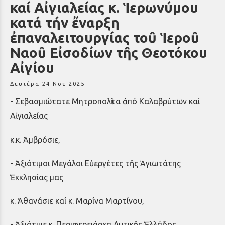
καί Αἰγιαλείας κ. Ἱερωνύμου
κατά τήν ἔναρξη
ἐπαναλειτουργίας τοῦ Ἱεροῦ
Ναοῦ Εἰσοδίων τῆς Θεοτόκου
Αἰγίου
Δευτέρα 24 Νοε 2025
- Σεβασμιώτατε Μητροπολῖτα ἀπό Καλαβρύτων καί
Αἰγιαλείας
κ.κ. Ἀμβρόσιε,
- Ἀξιότιμοι Μεγάλοι Εὐεργέτες τῆς Ἁγιωτάτης
Ἐκκλησίας μας
κ. Ἀθανάσιε καί κ. Μαρίνα Μαρτίνου,
- Ἀξιότιμε κ. Περιφερειάρχα Δυτικῆς Ἑλλάδος,