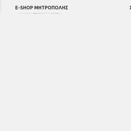
E-SHOP ΜΗΤΡΟΠΟΛΗΣ
Εκκλησιαστικά & Μοναστηριακά
προϊόντα, εικόνες, εκδόσεις κ.ά.
e-Shop