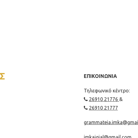
Σ
ΕΠΙΚΟΙΝΩΝΙΑ
Τηλεφωνικό κέντρο:
26910 21776
&
26910 21777
grammateia.imka@gmai
imkaigial@gmail.com