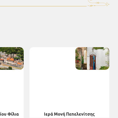
ίου Φίλια
Ιερά Μονή Πεπελενίτσης