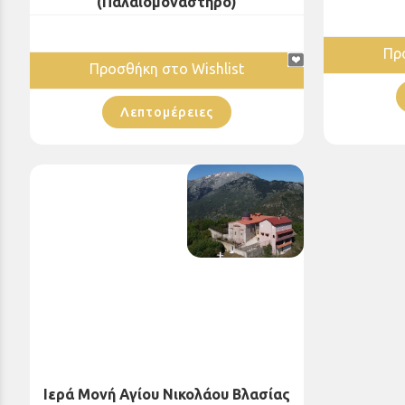
(Παλαιομονάστηρο)
Πρ
Προσθήκη στο Wishlist
Λεπτομέρειες
Ιερά Μονή Αγίου Νικολάου Βλασίας